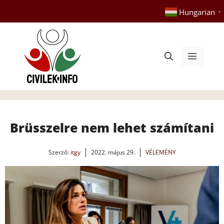
Kilépés
Hungarian
▼
a
tartalomba
Menü
Brüsszelre nem lehet számítani
Szerző:
itgy
2022. május 29.
VÉLEMÉNY