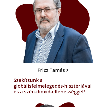
Fricz Tamás
Szakítsunk a
globálisfelmelegedés-hisztériával
és a szén-dioxid-ellenességgel!