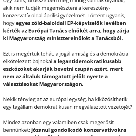
Úgy tűnik, Brüsszelben még mindig vannak olyanok,
akik nem tudják megemészteni a keresztény-
konzervatív oldal áprilisi győzelmét. Történt ugyanis,
hogy
egyes zöld-baloldali EP-képviselők levélben
kérték az Európai Tanács elnökét arra, hogy zárja
ki Magyarország miniszterelnökét a Tanácsból.
Ezt is megértük tehát, a jogállamiság és a demokrácia
elkötelezett bajnokai
a legantidemokratikusabb
eszközöket akarják bevetni csupán azért, mert
nem az általuk támogatott jelölt nyerte a
választásokat Magyarországon.
Nekik tényleg az az európai egység, ha kiközösíthetik
egy tagállam demokratikusan megválasztott vezetőjét?
Mindez azonban egy valamiben csak megerősít
bennünket:
józanul gondolkodó konzervatívokra