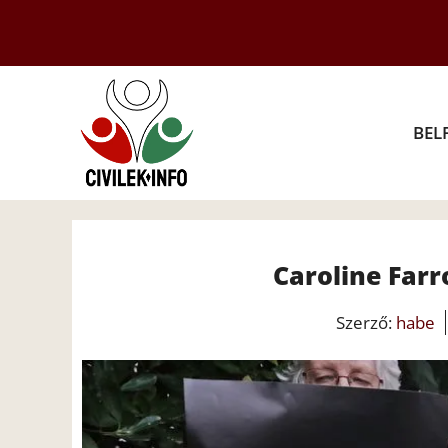
Kilépés
a
tartalomba
BEL
Caroline Far
Szerző:
habe