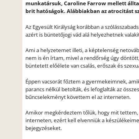
munkatársuk, Caroline Farrow mellett álltak
brit hatóságok. Alábbiakban az atrocitást 
Az Egyesült Királyság korábban a szólásszabads
azért is büntetőjogi vád alá helyezhetnek valaki
Ami a helyzetemet illeti, a képtelenség netováb
nem is én írtam, mivel a rendőrség úgy döntött
büntetett előélete van csalás, erőszak és szexuá
Éppen vacsorát főztem a gyermekeimnek, amikor
parancs nélkül betolták, és lefoglalták az össz
bűncselekményt követtem el az interneten.
Amikor megkérdeztem tőlük, hogy mit tettem, 
interneten, ezért kell elvenniük a készülékeime
bejegyzéseket.