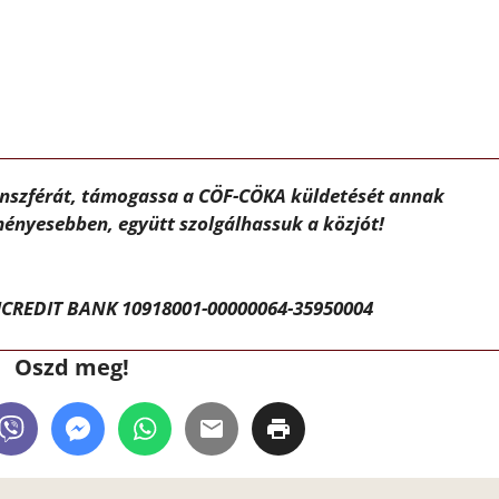
ánszférát, támogassa a CÖF-CÖKA küldetését annak
ényesebben, együtt szolgálhassuk a közjót!
CREDIT BANK 10918001-00000064-35950004
Oszd meg!