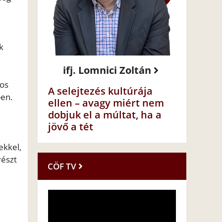
k
ifj. Lomnici Zoltán
nos
A selejtezés kultúrája
ben.
ellen – avagy miért nem
dobjuk el a múltat, ha a
jövő a tét
ekkel,
részt
CÖF TV