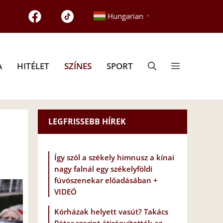
Hungarian
▼
A
HITÉLET
SZÍNES
SPORT
LEGFRISSEBB HÍREK
Így szól a székely himnusz a kínai
nagy falnál egy székelyföldi
fúvószenekar előadásában +
VIDEÓ
Kórházak helyett vasút? Takács