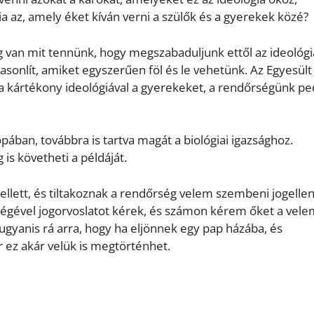
 az, amely éket kíván verni a szülők és a gyerekek közé?
 van mit tennünk, hogy megszabaduljunk ettől az ideológiá
asonlít, amiket egyszerűen föl és le vehetünk. Az Egyesült
l a kártékony ideológiával a gyerekeket, a rendőrségünk pe
pában, továbbra is tartva magát a biológiai igazsághoz.
is követheti a példáját.
llett, és tiltakoznak a rendőrség velem szembeni jogelle
ségével jogorvoslatot kérek, és számon kérem őket a vele
ugyanis rá arra, hogy ha eljönnek egy pap házába, és
or ez akár velük is megtörténhet.