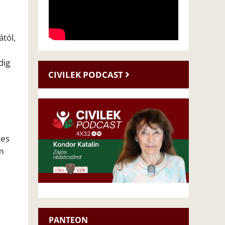
tól,
dig
CIVILEK PODCAST
nes
m
PANTEON