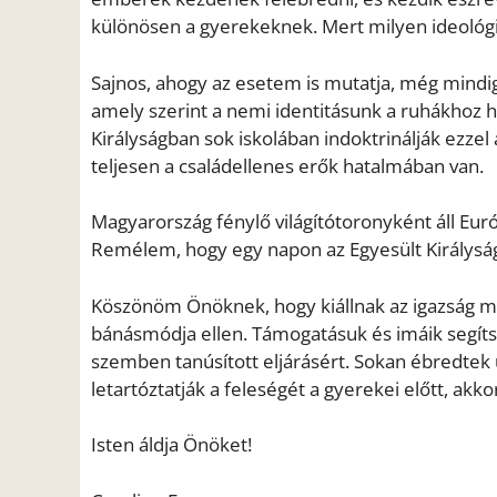
különösen a gyerekeknek. Mert milyen ideológia
Sajnos, ahogy az esetem is mutatja, még mindig
amely szerint a nemi identitásunk a ruhákhoz h
Királyságban sok iskolában indoktrinálják ezze
teljesen a családellenes erők hatalmában van.
Magyarország fénylő világítótoronyként áll Euró
Remélem, hogy egy napon az Egyesült Királyság 
Köszönöm Önöknek, hogy kiállnak az igazság me
bánásmódja ellen. Támogatásuk és imáik segít
szemben tanúsított eljárásért. Sokan ébredtek 
letartóztatják a feleségét a gyerekei előtt, akk
Isten áldja Önöket!