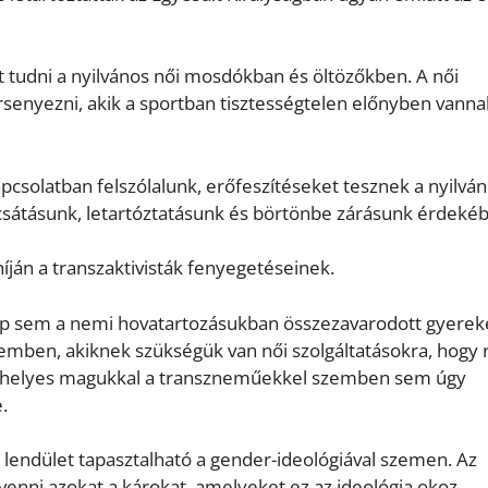
 tudni a nyilvános női mosdókban és öltözőkben. A női
rsenyezni, akik a sportban tisztességtelen előnyben vanna
pcsolatban felszólalunk, erőfeszítéseket tesznek a nyilvá
csátásunk, letartóztatásunk és börtönbe zárásunk érdeké
híján a transzaktivisták fenyegetéseinek.
zép sem a nemi hovatartozásukban összezavarodott gyerek
emben, akiknek szükségük van női szolgáltatásokra, hogy 
e helyes magukkal a transzneműekkel szemben sem úgy
.
 lendület tapasztalható a gender-ideológiával szemen. Az
enni azokat a károkat, amelyeket ez az ideológia okoz,