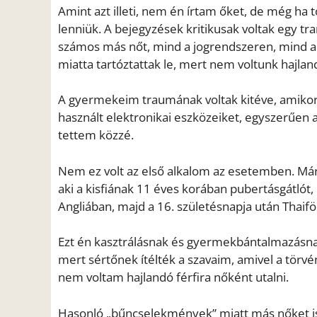
Amint azt illeti, nem én írtam őket, de még ha
lenniük. A bejegyzések kritikusak voltak egy t
számos más nőt, mind a jogrendszeren, mind a 
miatta tartóztattak le, mert nem voltunk hajlan
A gyermekeim traumának voltak kitéve, amikor v
használt elektronikai eszközeiket, egyszerűen
tettem közzé.
Nem ez volt az első alkalom az esetemben. Már 
aki a kisfiának 11 éves korában pubertásgátló
Angliában, majd a 16. születésnapja után Thaifö
Ezt én kasztrálásnak és gyermekbántalmazásna
mert sértőnek ítélték a szavaim, amivel a törv
nem voltam hajlandó férfira nőként utalni.
Hasonló „bűncselekmények” miatt más nőket is 