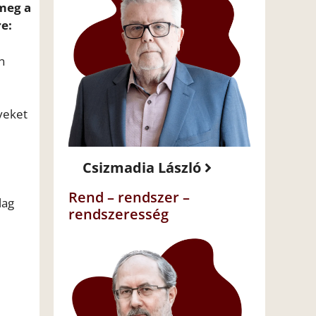
 meg a
e:
n
lyeket
Csizmadia László
Rend – rendszer –
lag
rendszeresség