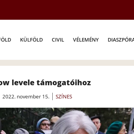
FÖLD
KÜLFÖLD
CIVIL
VÉLEMÉNY
DIASZPÓR
row levele támogatóihoz
2022. november 15.
SZÍNES