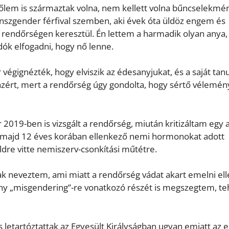
 tőlem is származtak volna, nem kellett volna bűncselekm
ranszgender férfival szemben, aki évek óta üldöz engem és
rendőrségen keresztül. Én lettem a harmadik olyan anya, 
dók elfogadni, hogy nő lenne.
égignézték, hogy elviszik az édesanyjukat, és a saját tan
 azért, mert a rendőrség úgy gondolta, hogy sértő vélemé
2019-ben is vizsgált a rendőrség, miután kritizáltam egy 
t, majd 12 éves korában ellenkező nemi hormonokat adott
ldre vitte nemiszerv-csonkítási műtétre.
k neveztem, ami miatt a rendőrség vádat akart emelni el
ény „misgendering”-re vonatkozó részét is megszegtem, te
letartóztattak az Egyesült Királyságban ugyan emiatt az e