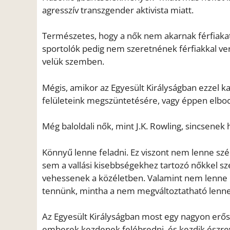
agresszív transzgender aktivista miatt.
Természetes, hogy a nők nem akarnak férfiakat
sportolók pedig nem szeretnének férfiakkal ve
velük szemben.
Mégis, amikor az Egyesült Királyságban ezzel ka
felületeink megszüntetésére, vagy éppen elbo
Még baloldali nők, mint J.K. Rowling, sincsenek 
Könnyű lenne feladni. Ez viszont nem lenne s
sem a vallási kisebbségekhez tartozó nőkkel sz
vehessenek a közéletben. Valamint nem lenn
tennünk, mintha a nem megváltoztatható lenne
Az Egyesült Királyságban most egy nagyon erős
emberek kezdenek felébredni, és kezdik észrev