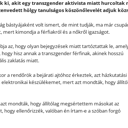
 ki, akit egy transzgender aktivista miatt hurcoltak
szenvedett hölgy tanulságos köszönőlevelét adjuk közr
ág bástyájaként volt ismert, de mint tudják, ma már csupá
t, mert kimondja a férfiakról és a nőkről igazságot.
bja az, hogy olyan bejegyzések miatt tartóztattak le, ame
, hogy hisz annak a transzgender férfinak, akinek hosszú
lis zaklatás miatt.
 a rendőrök a bejárati ajtóhoz érkeztek, azt házkutatási
es elektronikai készülékemet, mert azt mondták, hogy állító
azt mondták, hogy állítólag megsértettem másokat az
t, hogy ellenőrizzék, valóban én írtam-e a szóban forgó