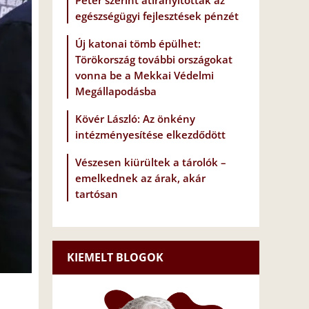
Péter szerint átirányították az
egészségügyi fejlesztések pénzét
Új katonai tömb épülhet:
Törökország további országokat
vonna be a Mekkai Védelmi
Megállapodásba
Kövér László: Az önkény
intézményesítése elkezdődött
Vészesen kiürültek a tárolók –
emelkednek az árak, akár
tartósan
KIEMELT BLOGOK