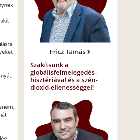
énynek
akit
ulásra
Fricz Tamás
nyeket
Szakítsunk a
globálisfelmelegedés-
anyát,
hisztériával és a szén-
dioxid-ellenességgel!
lenem,
hát
lég