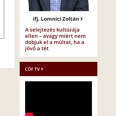
ifj. Lomnici Zoltán
A selejtezés kultúrája
ellen – avagy miért nem
dobjuk el a múltat, ha a
jövő a tét
CÖF TV