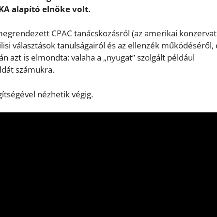
KA alapító elnöke volt.
egrendezett CPAC tanácskozásról (az amerikai konzervat
si választások tanulságairól és az ellenzék működéséről, 
ván azt is elmondta: valaha a „nyugat” szolgált például
éldát számukra.
gítségével nézhetik végig.