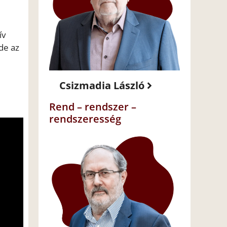
ív
de az
Csizmadia László
Rend – rendszer –
rendszeresség