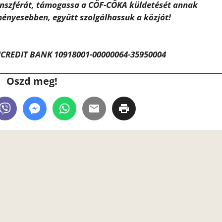
ánszférát, támogassa a CÖF-CÖKA küldetését annak
ényesebben, együtt szolgálhassuk a közjót!
CREDIT BANK 10918001-00000064-35950004
Oszd meg!