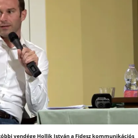
tóbbi vendége Hollik István a Fidesz kommunikációs