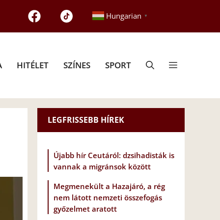
Hungarian
▼
A
HITÉLET
SZÍNES
SPORT
LEGFRISSEBB HÍREK
Újabb hír Ceutáról: dzsihadisták is
vannak a migránsok között
Megmenekült a Hazajáró, a rég
nem látott nemzeti összefogás
győzelmet aratott