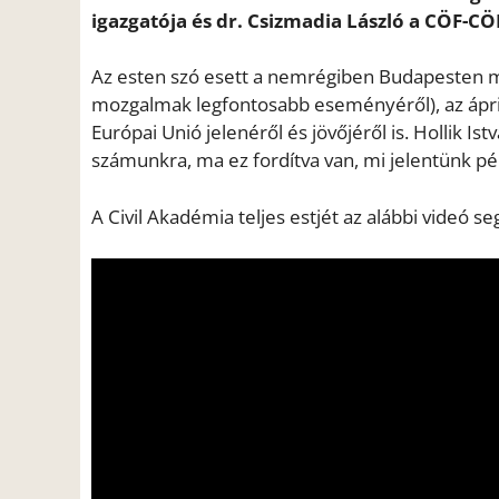
igazgatója és dr. Csizmadia László a CÖF-CÖ
Az esten szó esett a nemrégiben Budapesten m
mozgalmak legfontosabb eseményéről), az áprili
Európai Unió jelenéről és jövőjéről is. Hollik Ist
számunkra, ma ez fordítva van, mi jelentünk p
A Civil Akadémia teljes estjét az alábbi videó se