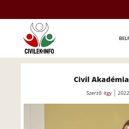
Kilépés
a
tartalomba
BEL
Civil Akadémia
Szerző:
itgy
2022