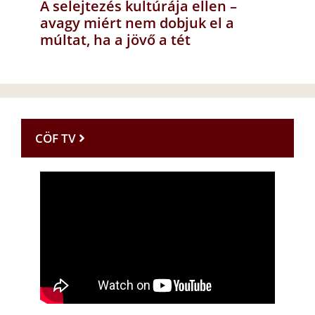
A selejtezés kultúrája ellen –
avagy miért nem dobjuk el a
múltat, ha a jövő a tét
CÖF TV