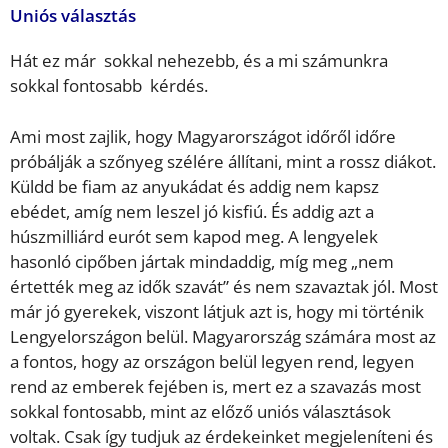
Uniós választás
Hát ez már sokkal nehezebb, és a mi számunkra
sokkal fontosabb kérdés.
Ami most zajlik, hogy Magyarországot időről időre
próbálják a szőnyeg szélére állítani, mint a rossz diákot.
Küldd be fiam az anyukádat és addig nem kapsz
ebédet, amíg nem leszel jó kisfiú. És addig azt a
húszmilliárd eurót sem kapod meg. A lengyelek
hasonló cipőben jártak mindaddig, míg meg „nem
értették meg az idők szavát” és nem szavaztak jól. Most
már jó gyerekek, viszont látjuk azt is, hogy mi történik
Lengyelországon belül. Magyarország számára most az
a fontos, hogy az országon belül legyen rend, legyen
rend az emberek fejében is, mert ez a szavazás most
sokkal fontosabb, mint az előző uniós választások
voltak. Csak így tudjuk az érdekeinket megjeleníteni és