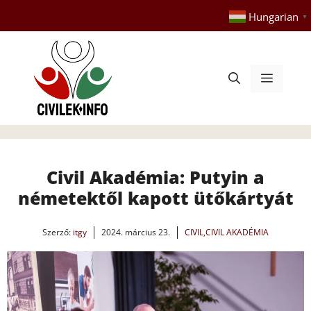
Kilépés
Hungarian
▼
a
tartalomba
Menü
Civil Akadémia: Putyin a
németektől kapott ütőkártyát
Szerző:
itgy
2024. március 23.
CIVIL
,
CIVIL AKADÉMIA