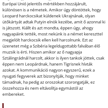
Európai Unió jelentős mértékben hozzájárult,
különösen is a németek. Amikor úgy döntöttek, hogy
Leopard harckocsikat küldenek Ukrajnának, olyan
ütőkártyát adtak Putyin elnök kezébe, amit ő azonnal ki
is játszott. Kiállt és azt mondta, éppen úgy, ahogy
nagyapáink tették, most nekünk is a német kereszttel
megjelölt harckocsik ellen kell harcolnunk. Ezt az
üzenetet még a Szibéria legeldugottabb falvában élő
muzsik is érti. Hiszen amikor az ő nagyapja
Sztálingrádnál harcolt, akkor is ilyen tankok jöttek, csak
éppen nem Leopárdnak, hanem Tigrisnek hívták
azokat. A kommunikáció nagyon egyszerű, ezek a
nyugati fegyverek azt bizonyítják, hogy minket
támadnak, ha pedig az oroszokat szorongatják, ez
összehozza és nem eltávolítja egymástól az
embereket.