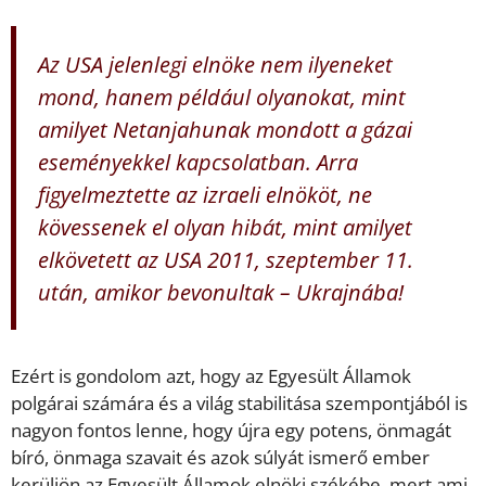
Az USA jelenlegi elnöke nem ilyeneket
mond, hanem például olyanokat, mint
amilyet Netanjahunak mondott a gázai
eseményekkel kapcsolatban. Arra
figyelmeztette az izraeli elnököt, ne
kövessenek el olyan hibát, mint amilyet
elkövetett az USA 2011, szeptember 11.
után, amikor bevonultak – Ukrajnába!
Ezért is gondolom azt, hogy az Egyesült Államok
polgárai számára és a világ stabilitása szempontjából is
nagyon fontos lenne, hogy újra egy potens, önmagát
bíró, önmaga szavait és azok súlyát ismerő ember
kerüljön az Egyesült Államok elnöki székébe, mert ami