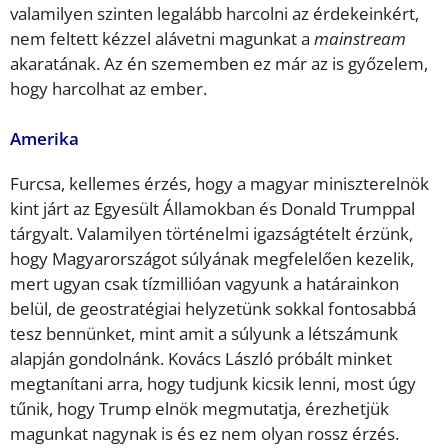
valamilyen szinten legalább harcolni az érdekeinkért,
nem feltett kézzel alávetni magunkat a
mainstream
akaratának. Az én szememben ez már az is győzelem,
hogy harcolhat az ember.
Amerika
Furcsa, kellemes érzés, hogy a magyar miniszterelnök
kint járt az Egyesült Államokban és Donald Trumppal
tárgyalt. Valamilyen történelmi igazságtételt érzünk,
hogy Magyarországot súlyának megfelelően kezelik,
mert ugyan csak tízmillióan vagyunk a határainkon
belül, de geostratégiai helyzetünk sokkal fontosabbá
tesz bennünket, mint amit a súlyunk a létszámunk
alapján gondolnánk. Kovács László próbált minket
megtanítani arra, hogy tudjunk kicsik lenni, most úgy
tűnik, hogy Trump elnök megmutatja, érezhetjük
magunkat nagynak is és ez nem olyan rossz érzés.