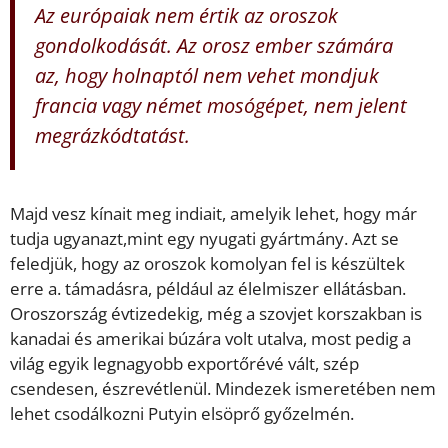
Az európaiak nem értik az oroszok
gondolkodását. Az orosz ember számára
az, hogy holnaptól nem vehet mondjuk
francia vagy német mosógépet, nem jelent
megrázkódtatást.
Majd vesz kínait meg indiait, amelyik lehet, hogy már
tudja ugyanazt,mint egy nyugati gyártmány. Azt se
feledjük, hogy az oroszok komolyan fel is készültek
erre a. támadásra, például az élelmiszer ellátásban.
Oroszország évtizedekig, még a szovjet korszakban is
kanadai és amerikai búzára volt utalva, most pedig a
világ egyik legnagyobb exportőrévé vált, szép
csendesen, észrevétlenül. Mindezek ismeretében nem
lehet csodálkozni Putyin elsöprő győzelmén.