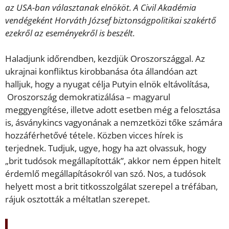
az USA-ban választanak elnököt. A Civil Akadémia
vendégeként Horváth József biztonságpolitikai szakértő
ezekről az eseményekről is beszélt.
Haladjunk időrendben, kezdjük Oroszországgal. Az
ukrajnai konfliktus kirobbanása óta állandóan azt
halljuk, hogy a nyugat célja Putyin elnök eltávolítása,
Oroszország demokratizálása – magyarul
meggyengítése, illetve adott esetben még a felosztása
is, ásványkincs vagyonának a nemzetközi tőke számára
hozzáférhetővé tétele. Közben vicces hírek is
terjednek. Tudjuk, ugye, hogy ha azt olvassuk, hogy
„brit tudósok megállapították”, akkor nem éppen hitelt
érdemlő megállapításokról van szó. Nos, a tudósok
helyett most a brit titkosszolgálat szerepel a tréfában,
rájuk osztották a méltatlan szerepet.