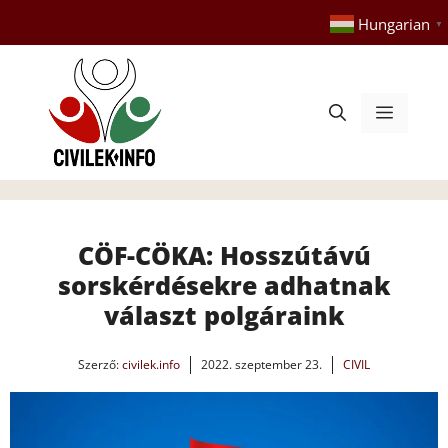
Kilépés
Hungarian
▼
a
tartalomba
Menü
CÖF-CÖKA: Hosszútávú
sorskérdésekre adhatnak
választ polgáraink
Szerző:
civilek.info
2022. szeptember 23.
CIVIL