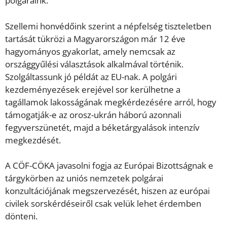
polgáraink.
Szellemi honvédőink szerint a népfelség tiszteletben
tartását tükrözi a Magyarországon már 12 éve
hagyományos gyakorlat, amely nemcsak az
országgyűlési választások alkalmával történik.
Szolgáltassunk jó példát az EU-nak. A polgári
kezdeményezések erejével sor kerülhetne a
tagállamok lakosságának megkérdezésére arról, hogy
támogatják-e az orosz-ukrán háború azonnali
fegyverszünetét, majd a béketárgyalások intenzív
megkezdését.
A CÖF-CÖKA javasolni fogja az Európai Bizottságnak e
tárgykörben az uniós nemzetek polgárai
konzultációjának megszervezését, hiszen az európai
civilek sorskérdéseiről csak velük lehet érdemben
dönteni.