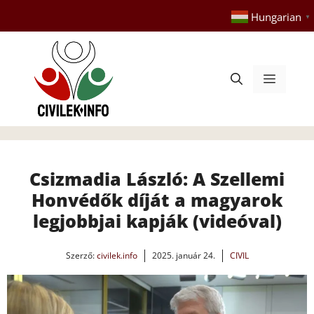
Kilépés
Hungarian
▼
a
tartalomba
Menü
Csizmadia László: A Szellemi
Honvédők díját a magyarok
legjobbjai kapják (videóval)
Szerző:
civilek.info
2025. január 24.
CIVIL