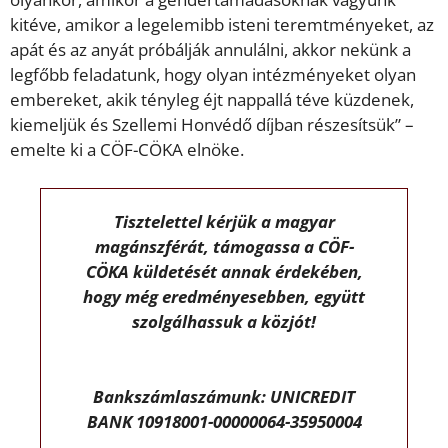
kitéve, amikor a legelemibb isteni teremtményeket, az
apát és az anyát próbálják annulálni, akkor nekünk a
legfőbb feladatunk, hogy olyan intézményeket olyan
embereket, akik tényleg éjt nappallá téve küzdenek,
kiemeljük és Szellemi Honvédő díjban részesítsük” –
emelte ki a CÖF-CÖKA elnöke.
Tisztelettel kérjük a magyar
magánszférát, támogassa a CÖF-
CÖKA küldetését annak érdekében,
hogy még eredményesebben, együtt
szolgálhassuk a közjót!
Bankszámlaszámunk: UNICREDIT
BANK 10918001-00000064-35950004