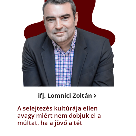
ifj. Lomnici Zoltán
A selejtezés kultúrája ellen –
avagy miért nem dobjuk el a
múltat, ha a jövő a tét