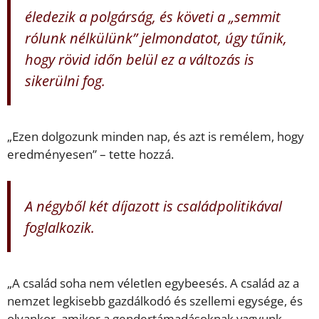
éledezik a polgárság, és követi a „semmit
rólunk nélkülünk” jelmondatot, úgy tűnik,
hogy rövid időn belül ez a változás is
sikerülni fog.
„Ezen dolgozunk minden nap, és azt is remélem, hogy
eredményesen” – tette hozzá.
A négyből két díjazott is családpolitikával
foglalkozik.
„A család soha nem véletlen egybeesés. A család az a
nemzet legkisebb gazdálkodó és szellemi egysége, és
olyankor, amikor a gendertámadásoknak vagyunk