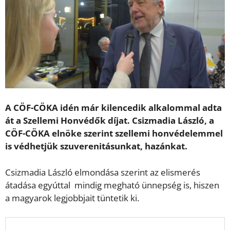
A CÖF-CÖKA idén már kilencedik alkalommal adta
át a Szellemi Honvédők díjat. Csizmadia László, a
CÖF-CÖKA elnöke szerint szellemi honvédelemmel
is védhetjük szuverenitásunkat, hazánkat.
Csizmadia László elmondása szerint az elismerés
átadása egyúttal mindig megható ünnepség is, hiszen
a magyarok legjobbjait tüntetik ki.