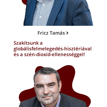
Fricz Tamás
Szakítsunk a
globálisfelmelegedés-hisztériával
és a szén-dioxid-ellenességgel!