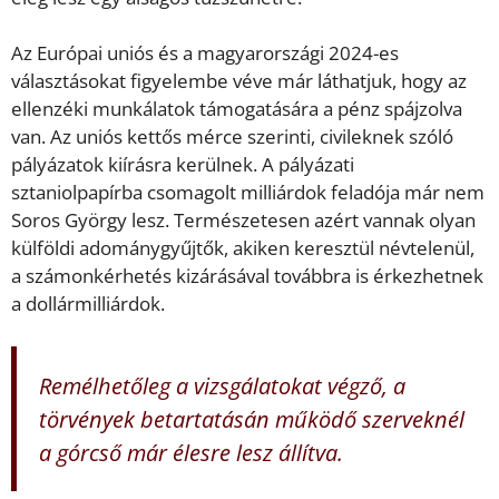
Az Európai uniós és a magyarországi 2024-es
választásokat figyelembe véve már láthatjuk, hogy az
ellenzéki munkálatok támogatására a pénz spájzolva
van. Az uniós kettős mérce szerinti, civileknek szóló
pályázatok kiírásra kerülnek. A pályázati
sztaniolpapírba csomagolt milliárdok feladója már nem
Soros György lesz. Természetesen azért vannak olyan
külföldi adománygyűjtők, akiken keresztül névtelenül,
a számonkérhetés kizárásával továbbra is érkezhetnek
a dollármilliárdok.
Remélhetőleg a vizsgálatokat végző, a
törvények betartatásán működő szerveknél
a górcső már élesre lesz állítva.