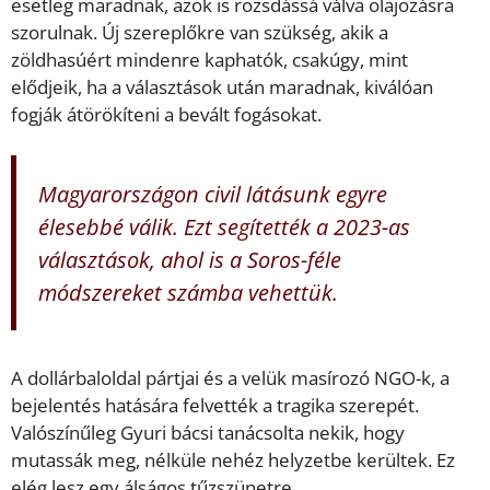
esetleg maradnak, azok is rozsdássá válva olajozásra
szorulnak. Új szereplőkre van szükség, akik a
zöldhasúért mindenre kaphatók, csakúgy, mint
elődjeik, ha a választások után maradnak, kiválóan
fogják átörökíteni a bevált fogásokat.
Magyarországon civil látásunk egyre
élesebbé válik. Ezt segítették a 2023-as
választások, ahol is a Soros-féle
módszereket számba vehettük.
A dollárbaloldal pártjai és a velük masírozó NGO-k, a
bejelentés hatására felvették a tragika szerepét.
Valószínűleg Gyuri bácsi tanácsolta nekik, hogy
mutassák meg, nélküle nehéz helyzetbe kerültek. Ez
elég lesz egy álságos tűzszünetre.