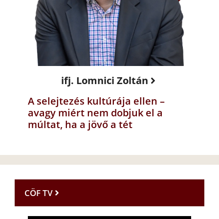
ifj. Lomnici Zoltán
A selejtezés kultúrája ellen –
avagy miért nem dobjuk el a
múltat, ha a jövő a tét
CÖF TV