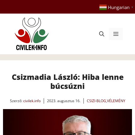
Kilépés
Hungarian
▼
a
tartalomba
Menü
Csizmadia László: Hiba lenne
búcsúzni
Szerző:
civilek.info
2023. augusztus 16.
CSIZI-BLOG
,
VÉLEMÉNY