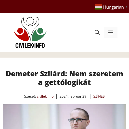
Kilépés
Hungarian
▼
a
tartalomba
Menü
Demeter Szilárd: Nem szeretem
a gettólogikát
Szerző:
civilek.info
2024. február 29.
SZÍNES