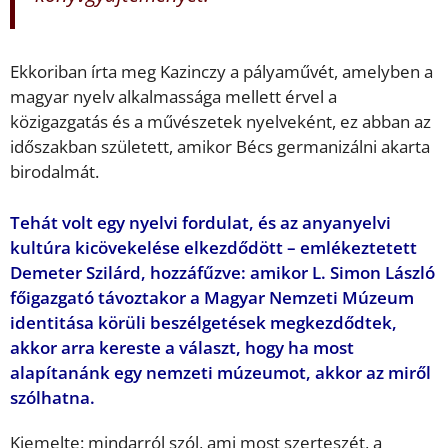
Ekkoriban írta meg Kazinczy a pályaművét, amelyben a
magyar nyelv alkalmassága mellett érvel a
közigazgatás és a művészetek nyelveként, ez abban az
időszakban született, amikor Bécs germanizálni akarta
birodalmát.
Tehát volt egy nyelvi fordulat, és az anyanyelvi
kultúra kicövekelése elkezdődött – emlékeztetett
Demeter Szilárd, hozzáfűzve: amikor L. Simon László
főigazgató távoztakor a Magyar Nemzeti Múzeum
identitása körüli beszélgetések megkezdődtek,
akkor arra kereste a választ, hogy ha most
alapítanánk egy nemzeti múzeumot, akkor az miről
szólhatna.
Kiemelte: mindarról szól, ami most szerteszét, a