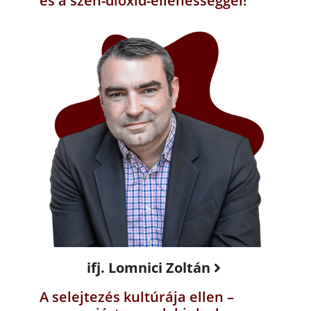
és a szén-dioxid-ellenességgel!
ifj. Lomnici Zoltán
A selejtezés kultúrája ellen –