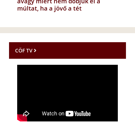
avagy miért nem dobjuk el a
múltat, ha a jövő a tét
CÖF TV