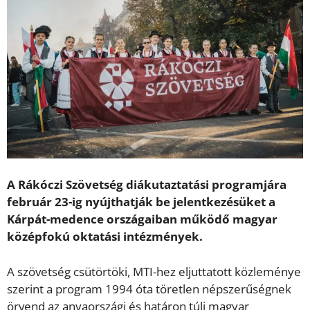
A Rákóczi Szövetség diákutaztatási programjára
február 23-ig nyújthatják be jelentkezésüket a
Kárpát-medence országaiban működő magyar
középfokú oktatási intézmények.
A szövetség csütörtöki, MTI-hez eljuttatott közleménye
szerint a program 1994 óta töretlen népszerűségnek
örvend az anyaországi és határon túli magyar