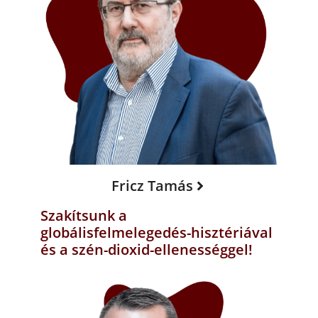
Fricz Tamás
Szakítsunk a
globálisfelmelegedés-hisztériával
és a szén-dioxid-ellenességgel!