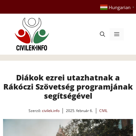
Kilépés
Hungarian
▼
a
tartalomba
Menü
Diákok ezrei utazhatnak a
Rákóczi Szövetség programjának
segítségével
Szerző:
civilek.info
2025. február 6.
CIVIL