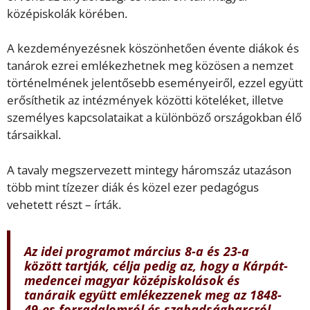
középiskolák körében.
A kezdeményezésnek köszönhetően évente diákok és
tanárok ezrei emlékezhetnek meg közösen a nemzet
történelmének jelentősebb eseményeiről, ezzel együtt
erősíthetik az intézmények közötti köteléket, illetve
személyes kapcsolataikat a különböző országokban élő
társaikkal.
A tavaly megszervezett mintegy háromszáz utazáson
több mint tízezer diák és közel ezer pedagógus
vehetett részt – írták.
Az idei programot március 8-a és 23-a
között tartják, célja pedig az, hogy a Kárpát-
medencei magyar középiskolások és
tanáraik együtt emlékezzenek meg az 1848-
49-es forradalomról és szabadságharcról