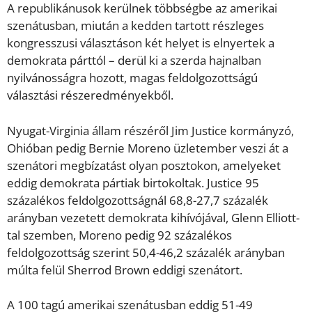
A republikánusok kerülnek többségbe az amerikai
szenátusban, miután a kedden tartott részleges
kongresszusi választáson két helyet is elnyertek a
demokrata párttól – derül ki a szerda hajnalban
nyilvánosságra hozott, magas feldolgozottságú
választási részeredményekből.
Nyugat-Virginia állam részéről Jim Justice kormányzó,
Ohióban pedig Bernie Moreno üzletember veszi át a
szenátori megbízatást olyan posztokon, amelyeket
eddig demokrata pártiak birtokoltak. Justice 95
százalékos feldolgozottságnál 68,8-27,7 százalék
arányban vezetett demokrata kihívójával, Glenn Elliott-
tal szemben, Moreno pedig 92 százalékos
feldolgozottság szerint 50,4-46,2 százalék arányban
múlta felül Sherrod Brown eddigi szenátort.
A 100 tagú amerikai szenátusban eddig 51-49