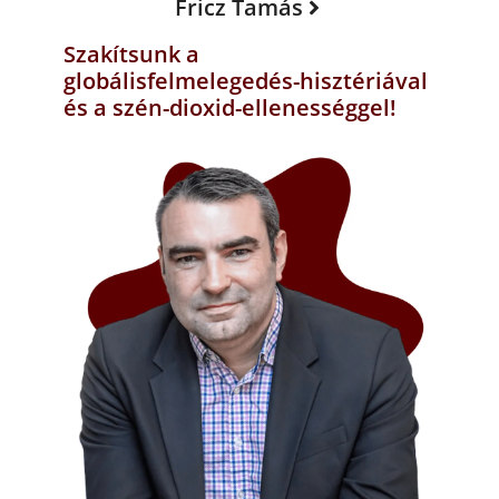
Fricz Tamás
Szakítsunk a
globálisfelmelegedés-hisztériával
és a szén-dioxid-ellenességgel!