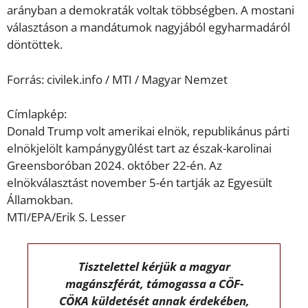
arányban a demokraták voltak többségben. A mostani
választáson a mandátumok nagyjából egyharmadáról
döntöttek.
Forrás: civilek.info / MTI / Magyar Nemzet
Címlapkép:
Donald Trump volt amerikai elnök, republikánus párti
elnökjelölt kampánygyûlést tart az észak-karolinai
Greensboróban 2024. október 22-én. Az
elnökválasztást november 5-én tartják az Egyesült
Államokban.
MTI/EPA/Erik S. Lesser
Tisztelettel kérjük a magyar
magánszférát, támogassa a CÖF-
CÖKA küldetését annak érdekében,