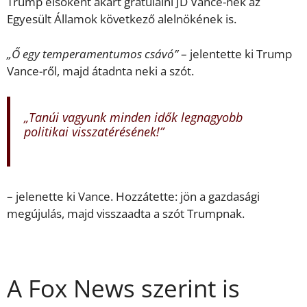
Trump elsőként akart gratulálni JD Vance-nek az
Egyesült Államok következő alelnökének is.
„Ő egy temperamentumos csávó”
– jelentette ki Trump
Vance-ről, majd átadnta neki a szót.
„Tanúi vagyunk minden idők legnagyobb
politikai visszatérésének!”
– jelenette ki Vance. Hozzátette: jön a gazdasági
megújulás, majd visszaadta a szót Trumpnak.
A Fox News szerint is