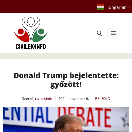
Kilépés
Hungarian
▼
a
tartalomba
Menü
Donald Trump bejelentette:
győzött!
Szerző:
civilek.info
2024. november 6.
BELFÖLD