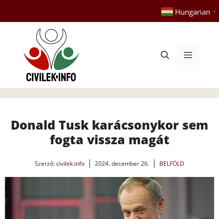
Kilépés
Hungarian
▼
a
tartalomba
Menü
Donald Tusk karácsonykor sem
fogta vissza magát
Szerző:
civilek.info
2024. december 26.
BELFÖLD