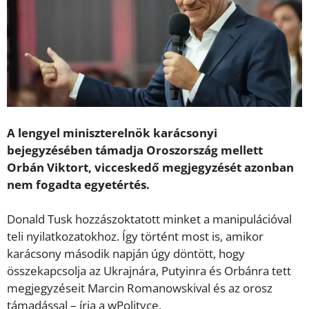
A lengyel miniszterelnök karácsonyi
bejegyzésében támadja Oroszország mellett
Orbán Viktort, vicceskedő megjegyzését azonban
nem fogadta egyetértés.
Donald Tusk hozzászoktatott minket a manipulációval
teli nyilatkozatokhoz. Így történt most is, amikor
karácsony második napján úgy döntött, hogy
összekapcsolja az Ukrajnára, Putyinra és Orbánra tett
megjegyzéseit Marcin Romanowskival és az orosz
támadással – írja a wPolityce.