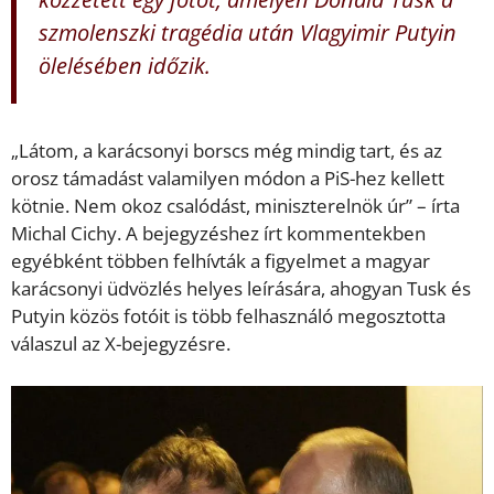
szmolenszki tragédia után Vlagyimir Putyin
ölelésében időzik.
„Látom, a karácsonyi borscs még mindig tart, és az
orosz támadást valamilyen módon a PiS-hez kellett
kötnie. Nem okoz csalódást, miniszterelnök úr” – írta
Michal Cichy. A bejegyzéshez írt kommentekben
egyébként többen felhívták a figyelmet a magyar
karácsonyi üdvözlés helyes leírására, ahogyan Tusk és
Putyin közös fotóit is több felhasználó megosztotta
válaszul az X-bejegyzésre.