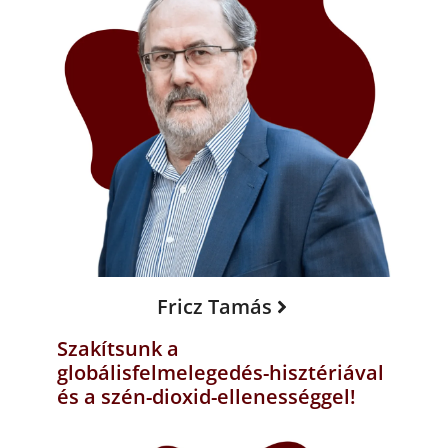
Fricz Tamás
Szakítsunk a
globálisfelmelegedés-hisztériával
és a szén-dioxid-ellenességgel!