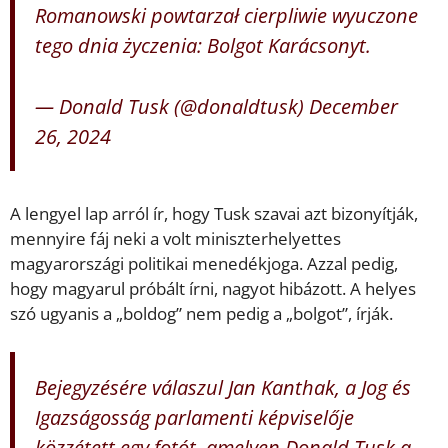
Romanowski powtarzał cierpliwie wyuczone
tego dnia życzenia: Bolgot Karácsonyt.
— Donald Tusk (@donaldtusk)
December
26, 2024
A lengyel lap arról ír, hogy Tusk szavai azt bizonyítják,
mennyire fáj neki a volt miniszterhelyettes
magyarországi politikai menedékjoga. Azzal pedig,
hogy magyarul próbált írni, nagyot hibázott. A helyes
szó ugyanis a „boldog” nem pedig a „bolgot”, írják.
Bejegyzésére válaszul Jan Kanthak, a Jog és
Igazságosság parlamenti képviselője
közzétett egy fotót, amelyen Donald Tusk a