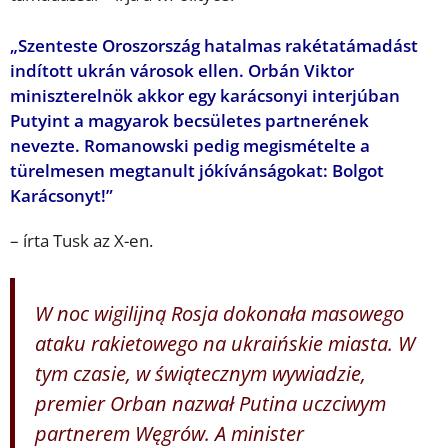
„Szenteste Oroszország hatalmas rakétatámadást
indított ukrán városok ellen. Orbán Viktor
miniszterelnök akkor egy karácsonyi interjúban
Putyint a magyarok becsületes partnerének
nevezte. Romanowski pedig megismételte a
türelmesen megtanult jókívánságokat: Bolgot
Karácsonyt!”
– írta Tusk az X-en.
W noc wigilijną Rosja dokonała masowego
ataku rakietowego na ukraińskie miasta. W
tym czasie, w świątecznym wywiadzie,
premier Orban nazwał Putina uczciwym
partnerem Węgrów. A minister