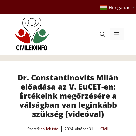
Kilépés
Hungarian
▼
a
tartalomba
Menü
Dr. Constantinovits Milán
előadása az V. EuCET-en:
Értékeink megőrzésére a
válságban van leginkább
szükség (videóval)
Szerző:
civilek.info
2024. október 31.
CIVIL