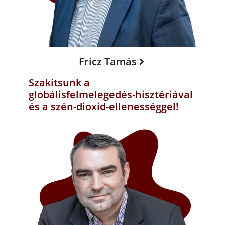
Fricz Tamás
Szakítsunk a
globálisfelmelegedés-hisztériával
és a szén-dioxid-ellenességgel!