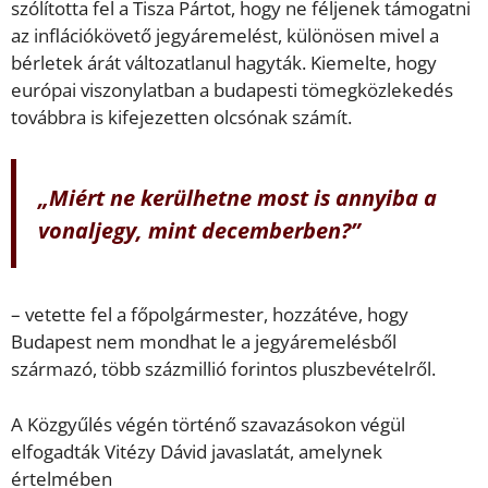
szólította fel a Tisza Pártot, hogy ne féljenek támogatni
az inflációkövető jegyáremelést, különösen mivel a
bérletek árát változatlanul hagyták. Kiemelte, hogy
európai viszonylatban a budapesti tömegközlekedés
továbbra is kifejezetten olcsónak számít.
„Miért ne kerülhetne most is annyiba a
vonaljegy, mint decemberben?”
– vetette fel a főpolgármester, hozzátéve, hogy
Budapest nem mondhat le a jegyáremelésből
származó, több százmillió forintos pluszbevételről.
A Közgyűlés végén történő szavazásokon végül
elfogadták Vitézy Dávid javaslatát, amelynek
értelmében