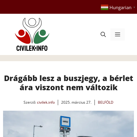
Kilépés
Hungarian
▼
a
tartalomba
Menü
Drágább lesz a buszjegy, a bérlet
ára viszont nem változik
Szerző:
civilek.info
2025. március 27.
BELFÖLD