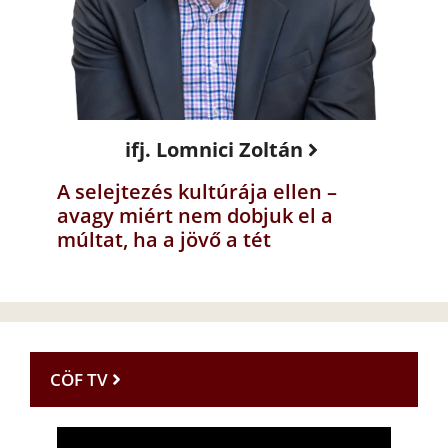
ifj. Lomnici Zoltán
A selejtezés kultúrája ellen –
avagy miért nem dobjuk el a
múltat, ha a jövő a tét
CÖF TV