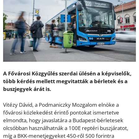
A Fővárosi Közgyűlés szerdai ülésén a képviselők,
több kérdés mellett megvitatták a bérletek és a
buszjegyek árát is.
Vitézy Dávid, a Podmaniczky Mozgalom elnöke a
fővárosi közlekedést érintő pontokat ismertetve
elmondta, hogy javaslatára a Budapest-bérletesek
olcsóbban használhatnák a 100E reptéri buszjáratot,
míg a BKK-menetjegyeket 450-ről 500 forintra