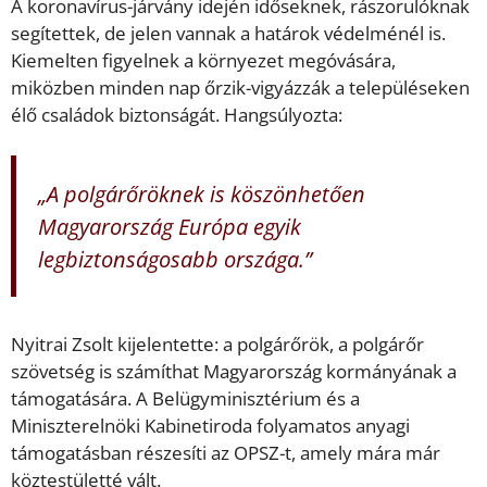
A koronavírus-járvány idején időseknek, rászorulóknak
segítettek, de jelen vannak a határok védelménél is.
Kiemelten figyelnek a környezet megóvására,
miközben minden nap őrzik-vigyázzák a településeken
élő családok biztonságát. Hangsúlyozta:
„A polgárőröknek is köszönhetően
Magyarország Európa egyik
legbiztonságosabb országa.”
Nyitrai Zsolt kijelentette: a polgárőrök, a polgárőr
szövetség is számíthat Magyarország kormányának a
támogatására. A Belügyminisztérium és a
Miniszterelnöki Kabinetiroda folyamatos anyagi
támogatásban részesíti az OPSZ-t, amely mára már
köztestületté vált.