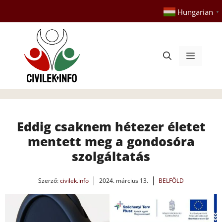
Kilépés
Hungarian
▼
a
tartalomba
Menü
Eddig csaknem hétezer életet
mentett meg a gondosóra
szolgáltatás
Szerző:
civilek.info
2024. március 13.
BELFÖLD