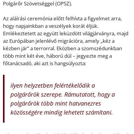
Polgárőr Szövetséggel (OPSZ).
Az aláírási ceremónia előtt felhívta a figyelmet arra,
hogy napjainkban a veszélyek korát éljük.
Emlékeztetett az együtt leküzdött világjárványra, majd
az Európában jelenlévő migrációra, amely „kéz a
kézben jár” a terrorral. Eközben a szomszédunkban
több mint két éve, háború dúl – jegyezte meg a
főtanácsadó, aki azt is hangsúlyozta:
ilyen helyzetben felértékelődik a
polgárőrök szerepe. Rámutatott, hogy a
polgárőrök több mint hatvanezres
közösségére mindig lehetett számítani.