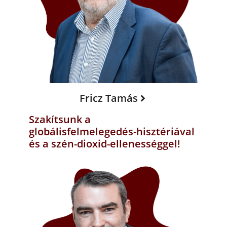
Fricz Tamás
Szakítsunk a
globálisfelmelegedés-hisztériával
és a szén-dioxid-ellenességgel!