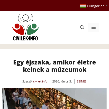
Kilépés
Hungarian
▼
a
tartalomba
Menü
Egy éjszaka, amikor életre
kelnek a múzeumok
Szerző:
civilek.info
2026. június 3.
SZÍNES