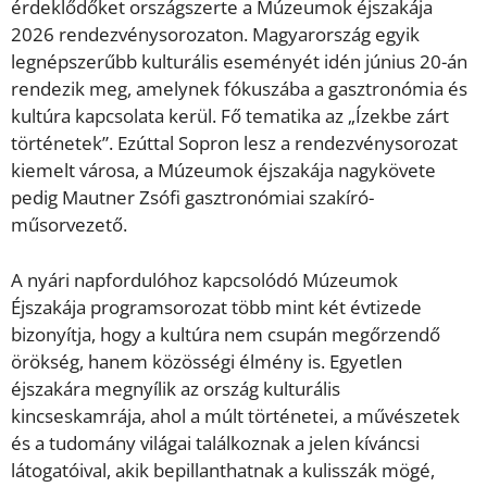
érdeklődőket országszerte a Múzeumok éjszakája
2026 rendezvénysorozaton. Magyarország egyik
legnépszerűbb kulturális eseményét idén június 20-án
rendezik meg, amelynek fókuszába a gasztronómia és
kultúra kapcsolata kerül. Fő tematika az „Ízekbe zárt
történetek”. Ezúttal Sopron lesz a rendezvénysorozat
kiemelt városa, a Múzeumok éjszakája nagykövete
pedig Mautner Zsófi gasztronómiai szakíró-
műsorvezető.
A nyári napfordulóhoz kapcsolódó Múzeumok
Éjszakája programsorozat több mint két évtizede
bizonyítja, hogy a kultúra nem csupán megőrzendő
örökség, hanem közösségi élmény is. Egyetlen
éjszakára megnyílik az ország kulturális
kincseskamrája, ahol a múlt történetei, a művészetek
és a tudomány világai találkoznak a jelen kíváncsi
látogatóival, akik bepillanthatnak a kulisszák mögé,