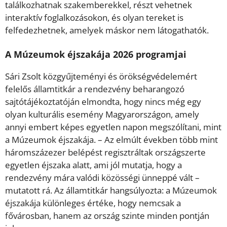
találkozhatnak szakemberekkel, részt vehetnek
interaktív foglalkozásokon, és olyan tereket is
felfedezhetnek, amelyek máskor nem látogathatók.
A Múzeumok éjszakája 2026 programjai
Sári Zsolt közgyűjteményi és örökségvédelemért
felelős államtitkár a rendezvény beharangozó
sajtótájékoztatóján elmondta, hogy nincs még egy
olyan kulturális esemény Magyarországon, amely
annyi embert képes egyetlen napon megszólítani, mint
a Múzeumok éjszakája. – Az elmúlt években több mint
háromszázezer belépést regisztráltak országszerte
egyetlen éjszaka alatt, ami jól mutatja, hogy a
rendezvény mára valódi közösségi ünneppé vált –
mutatott rá. Az államtitkár hangsúlyozta: a Múzeumok
éjszakája különleges értéke, hogy nemcsak a
fővárosban, hanem az ország szinte minden pontján