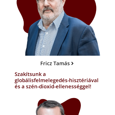
Fricz Tamás
Szakítsunk a
globálisfelmelegedés-hisztériával
és a szén-dioxid-ellenességgel!