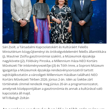
Sári Zsolt, a Társadalmi Kapcsolatokért és Kultúráért Felelõs
Minisztérium közgyûjteményi és örökségvédelemért felelõs államtitkára
(j), Mautner Zsófia gasztronómiai szakíró, a Múzeumok éjszakája
nagykövete (j2), Földváry Piroska, a Millennium Háza-NEO Kortárs
Mûvészeti Tér intézményvezetõje (j3) és Tóth Imre, a Soproni Múzeum
igazgatója a Múzeumok éjszakája rendezvénysorozatról tartott
sajtótájékoztatón a városligeti Millennium Házában található NEO
Kortárs Mûvészeti Térben 2026. június 2-án. Idén az Ízekbe zárt
történetek címmel rendezik meg június 20-án a programsorozatot,
amelynek középpontjában a gasztronómia és annak a kultúrával való
kapcsolata áll majd.
MTI/Balogh Zoltán