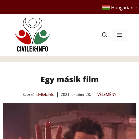
Kilépés
Hungarian
▼
a
tartalomba
Menü
Egy másik film
Szerző:
civilek.info
2021. október 28.
VÉLEMÉNY