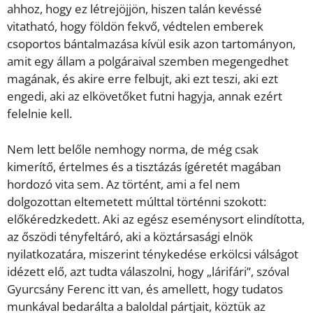
ahhoz, hogy ez létrejöjjön, hiszen talán kevéssé
vitatható, hogy földön fekvő, védtelen emberek
csoportos bántalmazása kívül esik azon tartományon,
amit egy állam a polgáraival szemben megengedhet
magának, és akire erre felbujt, aki ezt teszi, aki ezt
engedi, aki az elkövetőket futni hagyja, annak ezért
felelnie kell.
Nem lett belőle nemhogy norma, de még csak
kimerítő, értelmes és a tisztázás ígéretét magában
hordozó vita sem. Az történt, ami a fel nem
dolgozottan eltemetett múlttal történni szokott:
előkéredzkedett. Aki az egész eseménysort elindította,
az őszödi tényfeltáró, aki a köztársasági elnök
nyilatkozatára, miszerint ténykedése erkölcsi válságot
idézett elő, azt tudta válaszolni, hogy „lárifári”, szóval
Gyurcsány Ferenc itt van, és amellett, hogy tudatos
munkával bedarálta a baloldal pártjait, köztük az