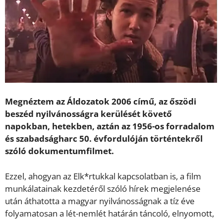
Megnéztem az Áldozatok 2006 című, az őszödi
beszéd nyilvánosságra kerülését követő
napokban, hetekben, aztán az 1956-os forradalom
és szabadságharc 50. évfordulóján történtekről
szóló dokumentumfilmet.
Ezzel, ahogyan az Elk*rtukkal kapcsolatban is, a film
munkálatainak kezdetéről szóló hírek megjelenése
után áthatotta a magyar nyilvánosságnak a tíz éve
folyamatosan a lét-nemlét határán táncoló, elnyomott,