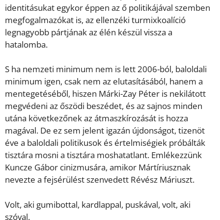
identitásukat egykor éppen az ő politikájával szemben
megfogalmazókat is, az ellenzéki turmixkoalíció
legnagyobb pártjának az élén készül vissza a
hatalomba.
S ha nemzeti minimum nem is lett 2006-ból, baloldali
minimum igen, csak nem az elutasításából, hanem a
mentegetéséből, hiszen Márki-Zay Péter is nekilátott
megvédeni az őszödi beszédet, és az sajnos minden
utána következőnek az átmaszkírozását is hozza
magával. De ez sem jelent igazán újdonságot, tizenöt
éve a baloldali politikusok és értelmiségiek próbálták
tisztára mosni a tisztára moshatatlant. Emlékezzünk
Kuncze Gábor cinizmusára, amikor Mártíriusznak
nevezte a fejsérülést szenvedett Révész Máriuszt.
Volt, aki gumibottal, kardlappal, puskával, volt, aki
szóval.