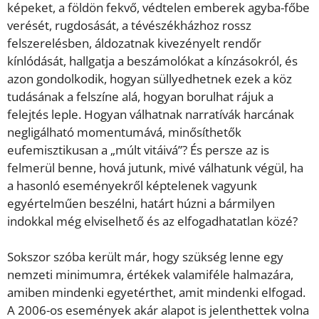
képeket, a földön fekvő, védtelen emberek agyba-főbe
verését, rugdosását, a tévészékházhoz rossz
felszerelésben, áldozatnak kivezényelt rendőr
kínlódását, hallgatja a beszámolókat a kínzásokról, és
azon gondolkodik, hogyan süllyedhetnek ezek a köz
tudásának a felszíne alá, hogyan borulhat rájuk a
felejtés leple. Hogyan válhatnak narratívák harcának
negligálható momentumává, minősíthetők
eufemisztikusan a „múlt vitáivá”? És persze az is
felmerül benne, hová jutunk, mivé válhatunk végül, ha
a hasonló eseményekről képtelenek vagyunk
egyértelműen beszélni, határt húzni a bármilyen
indokkal még elviselhető és az elfogadhatatlan közé?
Sokszor szóba került már, hogy szükség lenne egy
nemzeti minimumra, értékek valamiféle halmazára,
amiben mindenki egyetérthet, amit mindenki elfogad.
A 2006-os események akár alapot is jelenthettek volna