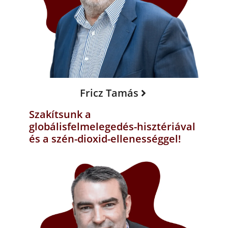
Fricz Tamás
Szakítsunk a
globálisfelmelegedés-hisztériával
és a szén-dioxid-ellenességgel!