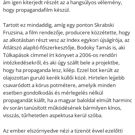
ám igen kiterjedt részét az a hangsúlyos vélemény,
hogy propagandafilm készül.
Tartott ez mindaddig, amíg egy ponton Skrabski
Fruzsina, a film rendezője, producere közzétette, hogy
az alkotásban részt vesz az Index egykori újságírója, az
Átlátszó alapító-főszerkesztője, Bodoky Tamás is, aki
Túlkapások címmel írt könyvet a 2006-os rendőri
intézkedésekről, és aki úgy szállt bele a projektbe,
hogy ha propaganda lesz, kilép. Ezzel bot került az
olajozottan guruló kerék küllői közé. Hirtelen lejjebb
csavaródott a kórus potmétere, amelyik minden
esetben gondolkodás és mérlegelés nélkül
propagandát kiállt, ha a magyar baloldal elmúlt harminc
év során tanúsított működésének bármilyen kínos,
visszás, tűrhetetlen aspektusa kerül szóba.
Az ember elszörnyedve nézi a tizenöt évvel ezelőtti