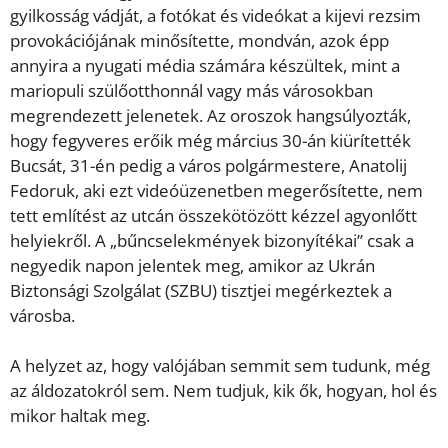
gyilkosság vádját, a fotókat és videókat a kijevi rezsim
provokációjának minősítette, mondván, azok épp
annyira a nyugati média számára készültek, mint a
mariopuli szülőotthonnál vagy más városokban
megrendezett jelenetek. Az oroszok hangsúlyozták,
hogy fegyveres erőik még március 30-án kiürítették
Bucsát, 31-én pedig a város polgármestere, Anatolij
Fedoruk, aki ezt videóüzenetben megerősítette, nem
tett említést az utcán összekötözött kézzel agyonlőtt
helyiekről. A „bűncselekmények bizonyítékai” csak a
negyedik napon jelentek meg, amikor az Ukrán
Biztonsági Szolgálat (SZBU) tisztjei megérkeztek a
városba.
A helyzet az, hogy valójában semmit sem tudunk, még
az áldozatokról sem. Nem tudjuk, kik ők, hogyan, hol és
mikor haltak meg.