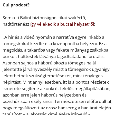
Cui prodest?
Somkuti Bálint biztonságpolitikai szakértő,
hadtörténész
így vélekedik a bucsai helyzetről
:
„A hír és a videó nyomán a narratíva egyre inkább a
tömegsírokat kezdte el a középpontba helyezni. Ez a
megoldás, a takaróba vagy fekete műanyag zsákokba
burkolt holttestek látványa tagadhatatlanul brutális.
Azonban sajnos a háború okozta tömeges halál
jelentette járványveszély miatt a tömegsírok ugyanígy
jelenthetnek szükségtemetéseket, mint tényleges
népirtást. Mint annyi esetben, itt is a pontos részletek
ismerete segítene a konkrét felelős megállapításában,
azonban erre jelen háborús helyzetben és
pszichózisban esély sincs. Természetesen előfordulhat,
hogy megváltozott az orosz hadsereg a hadjárat elején
tanúsított – a lakosság kímélésére irányuló –