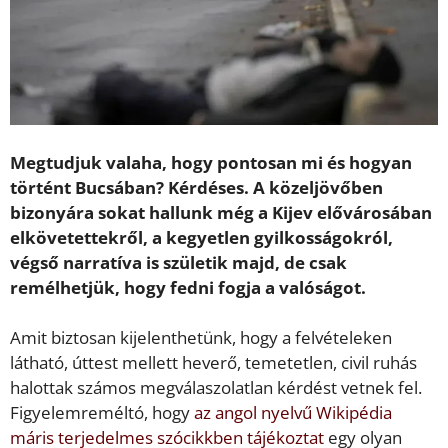
Megtudjuk valaha, hogy pontosan mi és hogyan
történt Bucsában? Kérdéses. A közeljövőben
bizonyára sokat hallunk még a Kijev elővárosában
elkövetettekről, a kegyetlen gyilkosságokról,
végső narratíva is születik majd, de csak
remélhetjük, hogy fedni fogja a valóságot.
Amit biztosan kijelenthetünk, hogy a felvételeken
látható, úttest mellett heverő, temetetlen, civil ruhás
halottak számos megválaszolatlan kérdést vetnek fel.
Figyelemreméltó, hogy
az angol nyelvű Wikipédia
máris terjedelmes szócikkben tájékoztat
egy olyan