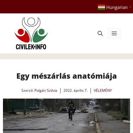
Kilépés
Hungarian
▼
a
tartalomba
Menü
Egy mészárlás anatómiája
Szerző:
Polgári Szilvia
2022. április 7.
VÉLEMÉNY