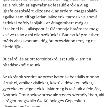
ez, s miután az egymásnak feszülő erők a világ
újrafelosztásáért küzdenek, az érdemi megszólalók
egyike sem elfogulatlan. Mindenki tartozik valahová,
érdekei befolyásolják – az átlagembert még az
érzelmei is –, álláspontját üléspontja határozza meg;
kivéve talán a mi ellenzékünkét. Bár ezt képzeletben
máris visszavontam, döglött oroszlánon tényleg ne
élcelődjünk.
Bucsáról és az ott történtekről azt tudjuk, amit a
híradásokból tudunk.
Az ukránok szerint az orosz katonák bestiális módon
jártak el, amikor civileket, köztük időseket, nőket,
gyerekeket végeztek ki. Már meg is találták a felelőst,
Azatbek Omurbekov orosz alezredes személyében, aki
a régiót megszálló 64. Különleges Gépiesített
Lövészdandárt vezeti.