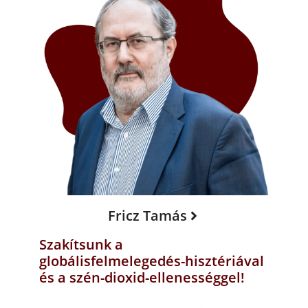
Fricz Tamás
Szakítsunk a
globálisfelmelegedés-hisztériával
és a szén-dioxid-ellenességgel!