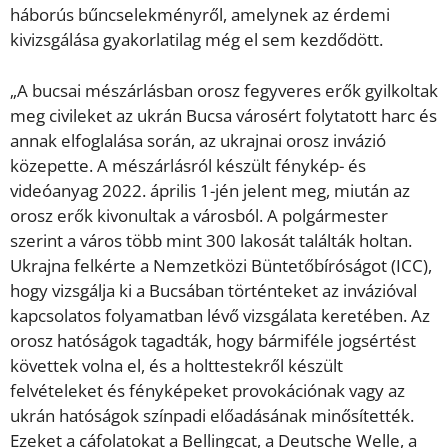
háborús bűncselekményről, amelynek az érdemi
kivizsgálása gyakorlatilag még el sem kezdődött.
„A bucsai mészárlásban orosz fegyveres erők gyilkoltak
meg civileket az ukrán Bucsa városért folytatott harc és
annak elfoglalása során, az ukrajnai orosz invázió
közepette. A mészárlásról készült fénykép- és
videóanyag 2022. április 1-jén jelent meg, miután az
orosz erők kivonultak a városból. A polgármester
szerint a város több mint 300 lakosát találták holtan.
Ukrajna felkérte a Nemzetközi Büntetőbíróságot (ICC),
hogy vizsgálja ki a Bucsában történteket az invázióval
kapcsolatos folyamatban lévő vizsgálata keretében. Az
orosz hatóságok tagadták, hogy bármiféle jogsértést
követtek volna el, és a holttestekről készült
felvételeket és fényképeket provokációnak vagy az
ukrán hatóságok színpadi előadásának minősítették.
Ezeket a cáfolatokat a Bellingcat, a Deutsche Welle, a