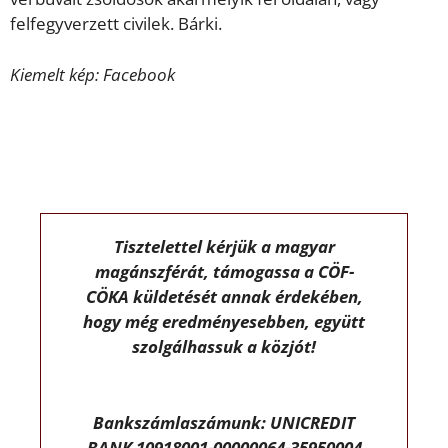
felfegyverzett civilek. Bárki.
Kiemelt kép: Facebook
Tisztelettel kérjük a magyar
magánszférát, támogassa a CÖF-
CÖKA küldetését annak érdekében,
hogy még eredményesebben, együtt
szolgálhassuk a közjót!
Bankszámlaszámunk: UNICREDIT
BANK 10918001-00000064-35950004