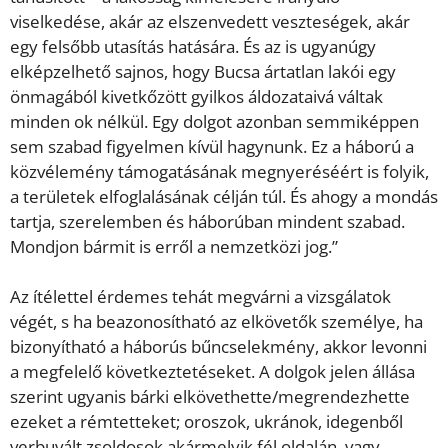
viselkedése, akár az elszenvedett veszteségek, akár
egy felsőbb utasítás hatására. És az is ugyanúgy
elképzelhető sajnos, hogy Bucsa ártatlan lakói egy
önmagából kivetkőzött gyilkos áldozataivá váltak
minden ok nélkül. Egy dolgot azonban semmiképpen
sem szabad figyelmen kívül hagynunk. Ez a háború a
közvélemény támogatásának megnyeréséért is folyik,
a területek elfoglalásának célján túl. És ahogy a mondás
tartja, szerelemben és háborúban mindent szabad.
Mondjon bármit is erről a nemzetközi jog.”
Az ítélettel érdemes tehát megvárni a vizsgálatok
végét, s ha beazonosítható az elkövetők személye, ha
bizonyítható a háborús bűncselekmény, akkor levonni
a megfelelő következtetéseket. A dolgok jelen állása
szerint ugyanis bárki elkövethette/megrendezhette
ezeket a rémtetteket; oroszok, ukránok, idegenből
verbuvált zsoldosok akármelyik fél oldalán, vagy