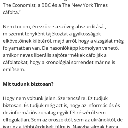
The Economist, a BBC és a The New York Times
cáfolta.”
Nem tudom, érezzük-e a szöveg abszurditását,
miszerint tényként tájékoztat a gyilkosságok
elkövetőinek kilétéről, majd arról, hogy a vizsgálat még
folyamatban van. De hasonlóképp komolyan vehető,
amikor neves liberális sajtótermékek cáfolják a
cáfolatokat, hogy a kronológiai sorrendet már ne is
említsem.
Mit tudunk biztosan?
Hogy nem voltunk jelen. Szerencsére. Ez tudjuk
biztosan. És tudjuk még azt is, hogy az információs és
dezinformációs zuhatag egyik fél részéről sem
elfogulatlan. Sem az oroszoktól, sem az ukránoktól, de
igaz ez a többi érdekelt félre is. Nagyhatalmak harca