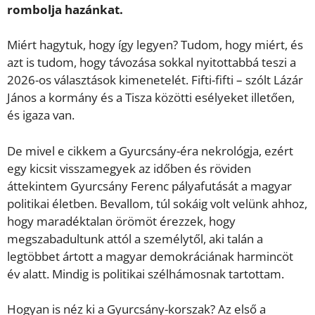
rombolja hazánkat.
Miért hagytuk, hogy így legyen? Tudom, hogy miért, és
azt is tudom, hogy távozása sokkal nyitottabbá teszi a
2026-os választások kimenetelét. Fifti-fifti – szólt Lázár
János a kormány és a Tisza közötti esélyeket illetően,
és igaza van.
De mivel e cikkem a Gyurcsány-éra nekrológja, ezért
egy kicsit visszamegyek az időben és röviden
áttekintem Gyurcsány Ferenc pályafutását a magyar
politikai életben. Bevallom, túl sokáig volt velünk ahhoz,
hogy maradéktalan örömöt érezzek, hogy
megszabadultunk attól a személytől, aki talán a
legtöbbet ártott a magyar demokráciának harmincöt
év alatt. Mindig is politikai szélhámosnak tartottam.
Hogyan is néz ki a Gyurcsány-korszak? Az első a