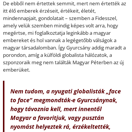
De ebből nem értettek semmit, mert nem értették az
itt élő emberek érzéseit, értékeit, életét,
mindennapjait, gondolatait – szemben a Fidesszel,
amely velük szemben mindig képes volt arra, hogy
megértse, mi foglalkoztatja leginkább a magyar
embereket és hol vannak a legégetőbb válságok a
magyar társadalomban. Így Gyurcsány addig maradt a
porondon, amíg a külföldi globalista hálózatok, a
szponzoraik meg nem találták Magyar Péterben az új
emberüket.
Nem tudom, a nyugati globalisták „face
to face” megmondták-e Gyurcsánynak,
hogy távoznia kell, mert innentől
Magyar a favoritjuk, vagy pusztán
nyomást helyeztek rá, érzékeltették,