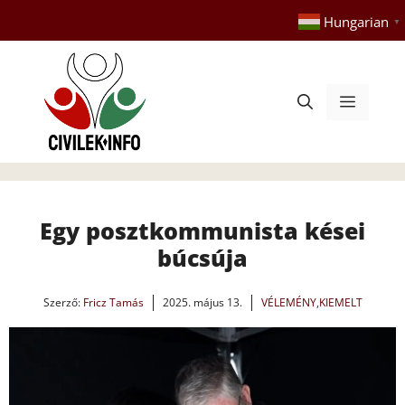
Kilépés
Hungarian
▼
a
tartalomba
Menü
Egy posztkommunista kései
búcsúja
Szerző:
Fricz Tamás
2025. május 13.
VÉLEMÉNY
,
KIEMELT