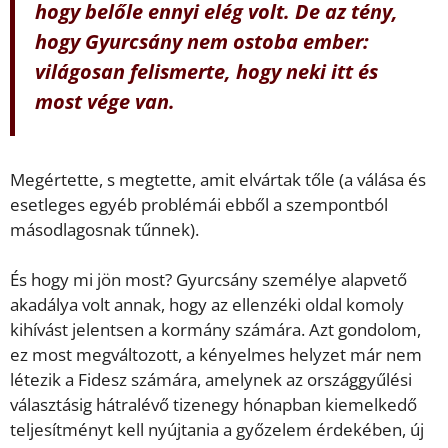
hogy belőle ennyi elég volt. De az tény,
hogy Gyurcsány nem ostoba ember:
világosan felismerte, hogy neki itt és
most vége van.
Megértette, s megtette, amit elvártak tőle (a válása és
esetleges egyéb problémái ebből a szempontból
másodlagosnak tűnnek).
És hogy mi jön most? Gyurcsány személye alapvető
akadálya volt annak, hogy az ellenzéki oldal komoly
kihívást jelentsen a kormány számára. Azt gondolom,
ez most megváltozott, a kényelmes helyzet már nem
létezik a Fidesz számára, amelynek az ország­gyűlési
választásig hátralévő tizenegy hónapban kiemelkedő
teljesítményt kell nyújtania a győzelem érdekében, új