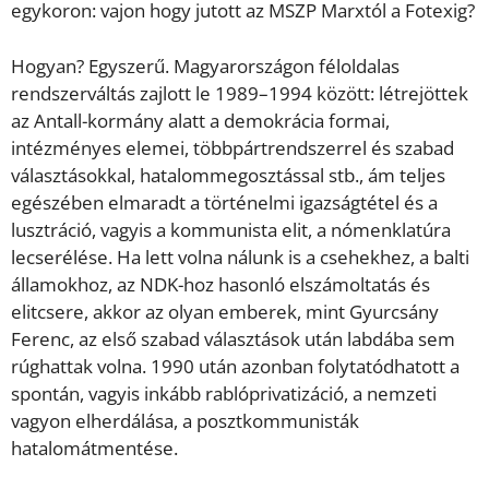
egykoron: vajon hogy jutott az MSZP Marxtól a Fotexig?
Hogyan? Egyszerű. Magyarországon féloldalas
rendszerváltás zajlott le 1989–1994 között: létrejöttek
az Antall-kormány alatt a demokrácia formai,
intézményes elemei, többpártrendszerrel és szabad
választásokkal, hatalommegosztással stb., ám teljes
egészében elmaradt a történelmi igazságtétel és a
lusztráció, vagyis a kommunista elit, a nómenklatúra
lecserélése. Ha lett volna nálunk is a csehekhez, a balti
államokhoz, az NDK-hoz hasonló elszámoltatás és
elitcsere, akkor az olyan emberek, mint Gyurcsány
Ferenc, az első szabad választások után labdába sem
rúghattak volna. 1990 után azonban folytatódhatott a
spontán, vagyis inkább rablóprivatizáció, a nemzeti
vagyon elherdálása, a posztkommunisták
hatalomátmentése.