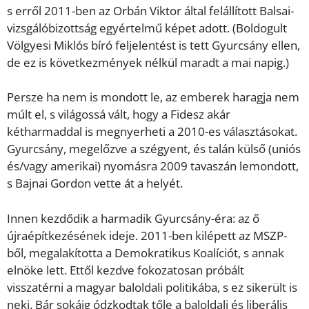
s erről 2011-ben az Orbán Viktor által felállított Balsai-
vizsgálóbizottság egyértelmű képet adott. (Boldogult
Völgyesi Miklós bíró feljelentést is tett Gyurcsány ellen,
de ez is következmények nélkül maradt a mai napig.)
Persze ha nem is mondott le, az emberek haragja nem
múlt el, s világossá vált, hogy a Fidesz akár
kétharmaddal is megnyerheti a 2010-es választásokat.
Gyurcsány, megelőzve a szégyent, és talán külső (uniós
és/vagy amerikai) nyomásra 2009 tavaszán lemondott,
s Bajnai Gordon vette át a helyét.
Innen kezdődik a harmadik Gyurcsány-éra: az ő
újraépítkezésének ideje. 2011-ben kilépett az MSZP-
ből, megalakította a Demokratikus Koalíciót, s annak
elnöke lett. Ettől kezdve fokozatosan próbált
visszatérni a magyar baloldali politikába, s ez sikerült is
neki. Bár sokáig ódzkodtak tőle a baloldali és liberális