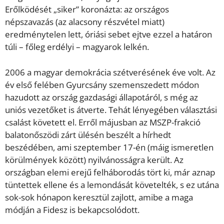
Erőlködését „siker” koronázta: az országos
népszavazás (az alacsony részvétel miatt)
eredménytelen lett, óriási sebet ejtve ezzel a határon
túli – főleg erdélyi – magyarok lelkén.
2006 a magyar demokrácia szétverésének éve volt. Az
év első felében Gyurcsány szemenszedett módon
hazudott az ország gazdasági állapotáról, s még az
uniós vezetőket is átverte. Tehát lényegében választási
csalást követett el. Erről májusban az MSZP-frakció
balatonőszödi zárt ülésén beszélt a hírhedt
beszédében, ami szeptember 17-én (máig ismeretlen
körülmények között) nyilvánosságra került. Az
országban elemi erejű felháborodás tört ki, már aznap
tüntettek ellene és a lemondását követelték, s ez utána
sok-sok hónapon keresztül zajlott, amibe a maga
módján a Fidesz is bekapcsolódott.