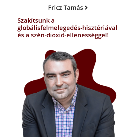
Fricz Tamás
Szakítsunk a
globálisfelmelegedés-hisztériával
és a szén-dioxid-ellenességgel!