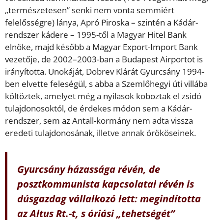
„természetesen” senki nem vonta semmiért
felelősségre) lánya, Apró Piroska – szintén a Kádár-
rendszer kádere – 1995-től a Magyar Hitel Bank
elnöke, majd később a Magyar Export-Import Bank
vezetője, de 2002–2003-ban a Budapest Airportot is
irányította. Unokáját, Dobrev Klárát Gyurcsány 1994-
ben elvette feleségül, s abba a Szemlőhegyi úti villába
költöztek, amelyet még a nyilasok koboztak el zsidó
tulajdonosoktól, de érdekes módon sem a Kádár-
rendszer, sem az Antall-kormány nem adta vissza
eredeti tulajdonosának, illetve annak örököseinek.
Gyurcsány házassága révén, de
posztkommunista kapcsolatai révén is
dúsgazdag vállalkozó lett: megindította
az Altus Rt.-t, s óriási „tehetségét”