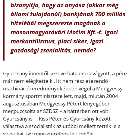
bizonyítja, hogy az anyósa (akkor még
állami tulajdonú!) bankjának 700 milliós
hiteléből megszerezte magának a
mosonmagyaróvári Motim Kft.-t. Igazi
merkantilizmus, piaci siker, igazi
gazdasági zsenialitás, nemde?
Gyurcsány innentől kezdve hatalomra vágyott, a pénz
már nem elégítette ki. Itt nem részletezendő
machinációi eredményeképpen végül a Medgyessy-
kormány sportminisztere lett, majd, miután 2004
augusztusában Medgyessy Pétert lényegében
megpuccsolta az SZDSZ – a háttérben ott volt
Gyurcsány is –, Kiss Péter és Gyurcsány között
választva a szocialisták az utóbbi mellett tették le a
voksukat, így miniszterelnök lett belőle.