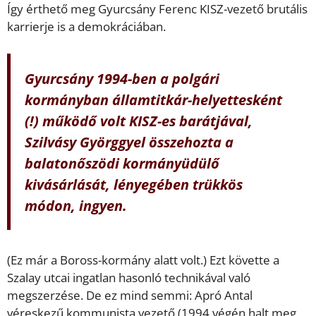
Így érthető meg Gyurcsány Ferenc KISZ-vezető brutális
karrierje is a demokráciában.
Gyurcsány 1994-ben a polgári
kormányban államtitkár-helyettesként
(!) működő volt KISZ-es barátjával,
Szilvásy Györggyel összehozta a
balatonőszödi kormányüdülő
kivásárlását, lényegében trükkös
módon, ingyen.
(Ez már a Boross-kormány alatt volt.) Ezt követte a
Szalay utcai ingatlan hasonló technikával való
megszerzése. De ez mind semmi: Apró Antal
véreskezű kommunista vezető (1994 végén halt meg,