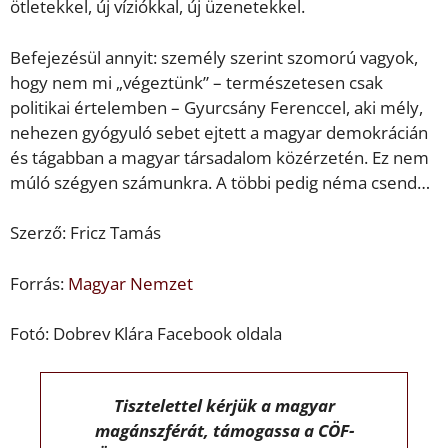
ötletekkel, új víziók­kal, új üzenetekkel.
Befejezésül annyit: személy szerint szomorú vagyok,
hogy nem mi „végeztünk” – természetesen csak
politikai értelemben – Gyurcsány Ferenccel, aki mély,
nehezen gyógyuló sebet ejtett a magyar demokrácián
és tágabban a magyar társadalom közérzetén. Ez nem
múló szégyen számunkra. A többi pedig néma csend…
Szerző: Fricz Tamás
Forrás:
Magyar Nemzet
Fotó: Dobrev Klára Facebook oldala
Tisztelettel kérjük a magyar
magánszférát, támogassa a CÖF-