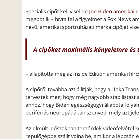
Speciális cipőt kell viselnie
Joe Biden amerikai 
megbotlik – hívta fel a figyelmet a Fox News ame
nevű, amerikai sportruházati márka cipőjét visel
A cipőket maximális kényelemre és 
– állapította meg az Inside Edition amerikai hír
A cipőről továbbá azt állítják, hogy a Hoka Tran
terveztek meg, hogy még nagyobb stabilistást a
ahhoz, hogy Biden egészségügyi állapota folya
perifériás neuropátiában szenved, mely azt jele
Az elmúlt időszakban temérdek videófelvétel ke
repülőgépbe szállt volna be, amikor a lépcsőn e