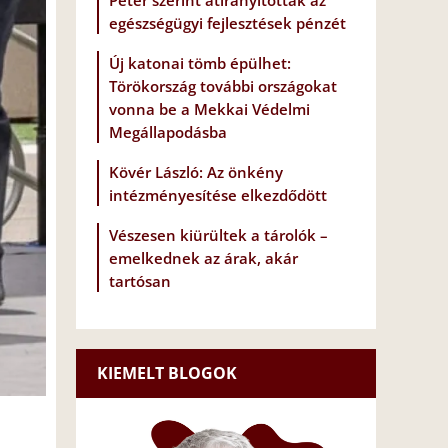
Péter szerint átirányították az
egészségügyi fejlesztések pénzét
Új katonai tömb épülhet:
Törökország további országokat
vonna be a Mekkai Védelmi
Megállapodásba
Kövér László: Az önkény
intézményesítése elkezdődött
Vészesen kiürültek a tárolók –
emelkednek az árak, akár
tartósan
KIEMELT BLOGOK