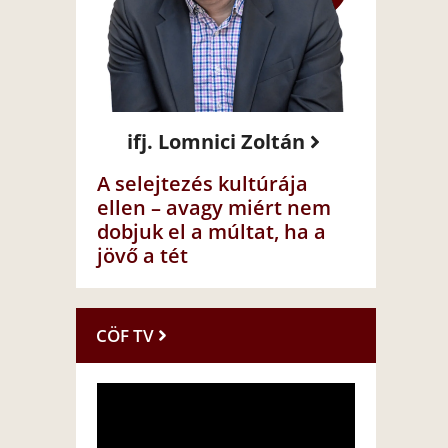
ifj. Lomnici Zoltán
A selejtezés kultúrája
ellen – avagy miért nem
dobjuk el a múltat, ha a
jövő a tét
CÖF TV