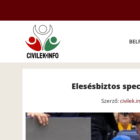
Kilépés
a
tartalomba
BEL
Elesésbiztos spec
Szerző:
civilek.i