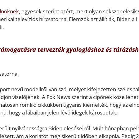
elnöknek
, egyesek szerint azért, mert olyan sokszor elesik
rikai televíziós hírcsatorna. Elemzők azt állítják, Biden a
i.
támogatásra tervezték gyalogláshoz és túrázás
csatorna.
sport nevű modellről van szó, melyet kifejezetten széles ta
djon viselőjének. A Fox News szerint a cipőnek köze lehet
matosan romlik: cikkükben ugyanis kiemelték, hogy az eln
nti, hogy a lábaiban jelen lévő idegek károsodtak.
rült nyilvánosságra Biden eleséseiről. Múlt hónapban pél
lesett, ám a korlátot még sikerült időben elkapnia. Pedig 