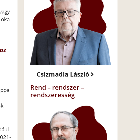
 vagy
 Hoka
hoz
Csizmadia László
Rend – rendszer –
lppal
rendszeresség
ök
dául
2021-