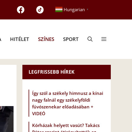
Hungarian
▼
A
HITÉLET
SZÍNES
SPORT
LEGFRISSEBB HÍREK
Így szól a székely himnusz a kínai
nagy falnál egy székelyföldi
fúvószenekar előadásában +
VIDEÓ
Kórházak helyett vasút? Takács