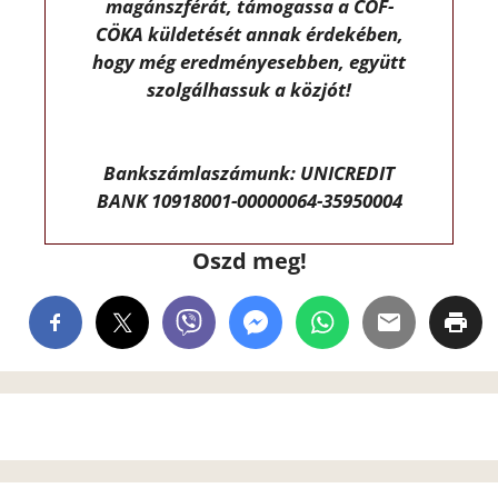
magánszférát, támogassa a CÖF-
CÖKA küldetését annak érdekében,
hogy még eredményesebben, együtt
szolgálhassuk a közjót!
Bankszámlaszámunk: UNICREDIT
BANK 10918001-00000064-35950004
Oszd meg!