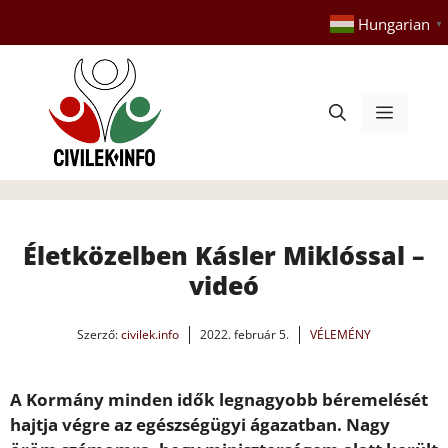
Kilépés
Hungarian
▼
a
tartalomba
Menü
Életközelben Kásler Miklóssal –
videó
Szerző:
civilek.info
2022. február 5.
VÉLEMÉNY
A Kormány minden idők legnagyobb béremelését
hajtja végre az egészségügyi ágazatban. Nagy