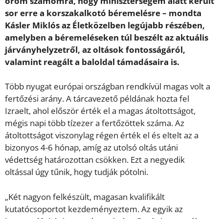
öröm számomra, hogy miniszterségem alatt került
sor erre a korszakalkotó béremelésre – mondta
Kásler Miklós az Életközelben legújabb részében,
amelyben a béremeléseken túl beszélt az aktuális
járványhelyzetről, az oltások fontosságáról,
valamint reagált a baloldal támadásaira is.
Több nyugat európai országban rendkívül magas volt a
fertőzési arány. A tárcavezető példának hozta fel
Izraelt, ahol először érték el a magas átoltottságot,
mégis napi több tízezer a fertőzöttek száma. Az
átoltottságot viszonylag régen érték el és eltelt az a
bizonyos 4-6 hónap, amíg az utolsó oltás utáni
védettség határozottan csökken. Ezt a negyedik
oltással úgy tűnik, hogy tudják pótolni.
„Két nagyon felkészült, magasan kvalifikált
kutatócsoportot kezdeményeztem. Az egyik az