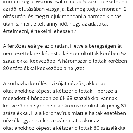
immunológiai viszonyokat mind az 5 vakcina esetében
az idő lefutásában vizsgálja. Ezt meg tudjuk mondani 2
oltás után, és meg tudjuk mondani a harmadik oltás
után is, mert eltelt annyi idő, hogy az adatokat
értelmezni, értékelni lehessen.”
A fertőzés esélye az oltatlan, illetve a betegségen át
nem esettekhez képest a kétszer oltottak körében 52
százalékkal kedvezőbb. A háromszor oltottak körében
80 százalékkal kedvezőbb a helyzet.
A kórházba kerülés rizikóját nézzük, akkor az
oltatlanokhoz képest a kétszer oltottak – persze a
megadott 4 hónapon belül- 68 százalékkal vannak
kedvezőbb helyzetben, a háromszor oltottak pedig 87
százalékkal. Ha a koronavírus miatt elhaltak esetében
nézzük ugyanezeket a számokat, akkor az
oltatlanokhoz képest a kétszer oltottak 80 százalékkal