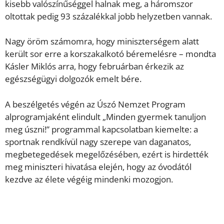
kisebb valószínűséggel halnak meg, a háromszor
oltottak pedig 93 százalékkal jobb helyzetben vannak.
Nagy öröm számomra, hogy miniszterségem alatt
került sor erre a korszakalkotó béremelésre – mondta
Kásler Miklós arra, hogy februárban érkezik az
egészségügyi dolgozók emelt bére.
A beszélgetés végén az Úszó Nemzet Program
alprogramjaként elindult „Minden gyermek tanuljon
meg úszni!” programmal kapcsolatban kiemelte: a
sportnak rendkívül nagy szerepe van daganatos,
megbetegedések megelőzésében, ezért is hirdették
meg miniszteri hivatása elején, hogy az óvodától
kezdve az élete végéig mindenki mozogjon.