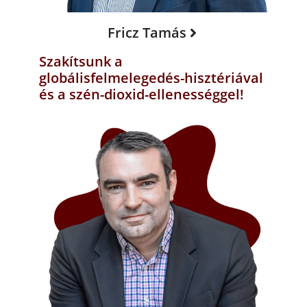
Fricz Tamás
Szakítsunk a
globálisfelmelegedés-hisztériával
és a szén-dioxid-ellenességgel!