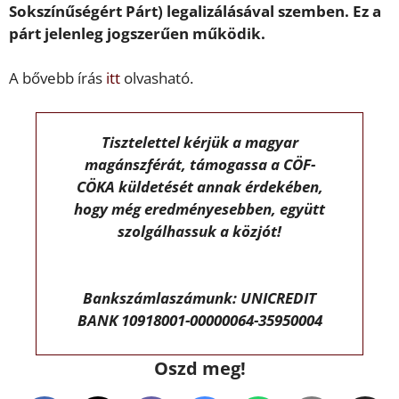
Sokszínűségért Párt) legalizálásával szemben. Ez a
párt jelenleg jogszerűen működik.
A bővebb írás
itt
olvasható.
Tisztelettel kérjük a magyar
magánszférát, támogassa a CÖF-
CÖKA küldetését annak érdekében,
hogy még eredményesebben, együtt
szolgálhassuk a közjót!
Bankszámlaszámunk: UNICREDIT
BANK 10918001-00000064-35950004
Oszd meg!