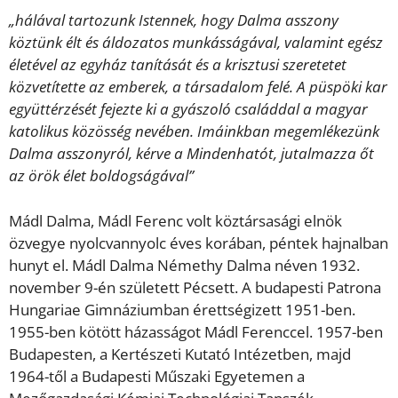
„hálával tartozunk Istennek, hogy Dalma asszony
köztünk élt és áldozatos munkásságával, valamint egész
életével az egyház tanítását és a krisztusi szeretetet
közvetítette az emberek, a társadalom felé. A püspöki kar
együttérzését fejezte ki a gyászoló családdal a magyar
katolikus közösség nevében. Imáinkban megemlékezünk
Dalma asszonyról, kérve a Mindenhatót, jutalmazza őt
az örök élet boldogságával”
Mádl Dalma, Mádl Ferenc volt köztársasági elnök
özvegye nyolcvannyolc éves korában, péntek hajnalban
hunyt el. Mádl Dalma Némethy Dalma néven 1932.
november 9-én született Pécsett. A budapesti Patrona
Hungariae Gimnáziumban érettségizett 1951-ben.
1955-ben kötött házasságot Mádl Ferenccel. 1957-ben
Budapesten, a Kertészeti Kutató Intézetben, majd
1964-től a Budapesti Műszaki Egyetemen a