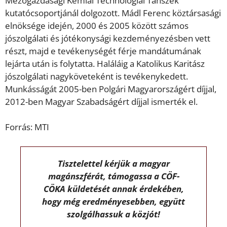
Mezőgazdasági Kémiai Technológiai Tanszék
kutatócsoportjánál dolgozott. Mádl Ferenc köztársasági
elnöksége idején, 2000 és 2005 között számos
jószolgálati és jótékonysági kezdeményezésben vett
részt, majd e tevékenységét férje mandátumának
lejárta után is folytatta. Haláláig a Katolikus Karitász
jószolgálati nagyköveteként is tevékenykedett.
Munkásságát 2005-ben Polgári Magyarországért díjjal,
2012-ben Magyar Szabadságért díjjal ismerték el.
Forrás: MTI
Tisztelettel kérjük a magyar
magánszférát, támogassa a CÖF-
CÖKA küldetését annak érdekében,
hogy még eredményesebben, együtt
szolgálhassuk a közjót!