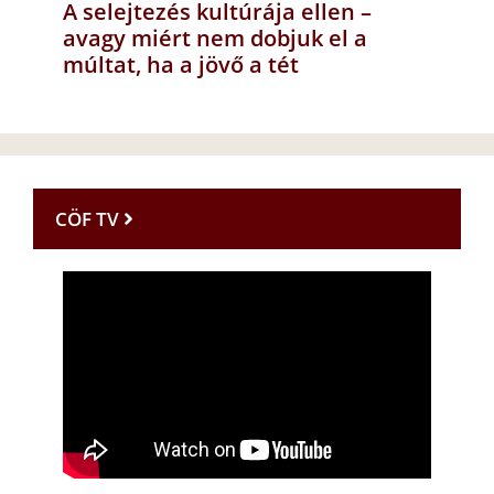
A selejtezés kultúrája ellen –
avagy miért nem dobjuk el a
múltat, ha a jövő a tét
CÖF TV