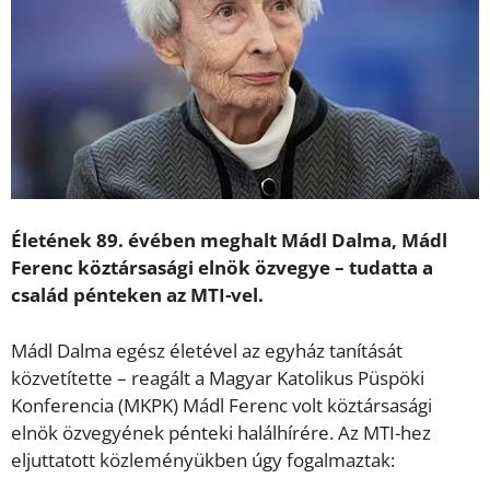
Életének 89. évében meghalt Mádl Dalma, Mádl
Ferenc köztársasági elnök özvegye – tudatta a
család pénteken az MTI-vel.
Mádl Dalma egész életével az egyház tanítását
közvetítette – reagált a Magyar Katolikus Püspöki
Konferencia (MKPK) Mádl Ferenc volt köztársasági
elnök özvegyének pénteki halálhírére. Az MTI-hez
eljuttatott közleményükben úgy fogalmaztak: