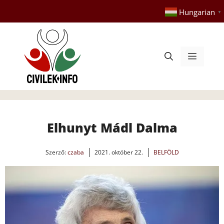
Kilépés
Hungarian
▼
a
tartalomba
Menü
Elhunyt Mádl Dalma
Szerző:
czaba
2021. október 22.
BELFÖLD