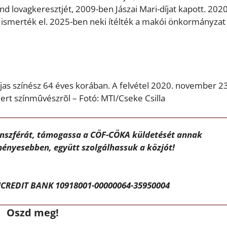
d lovagkeresztjét, 2009-ben Jászai Mari-díjat kapott. 202
l ismerték el. 2025-ben neki ítélték a makói önkormányzat
íjas színész 64 éves korában. A felvétel 2020. november 2
mert színmûvészrõl – Fotó: MTI/Cseke Csilla
ánszférát, támogassa a CÖF-CÖKA küldetését annak
ényesebben, együtt szolgálhassuk a közjót!
CREDIT BANK 10918001-00000064-35950004
Oszd meg!