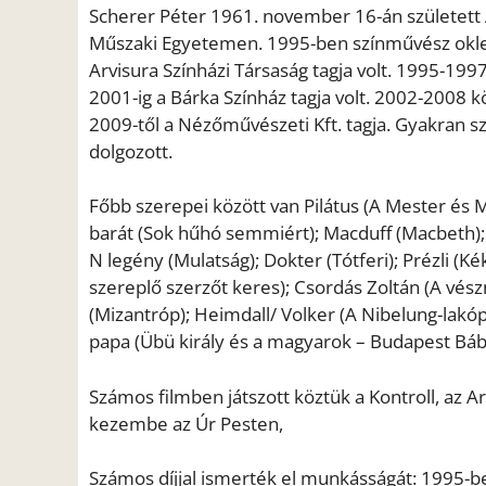
Scherer Péter 1961. november 16-án született 
Műszaki Egyetemen. 1995-ben színművész oklev
Arvisura Színházi Társaság tagja volt. 1995-199
2001-ig a Bárka Színház tagja volt. 2002-2008 k
2009-től a Nézőművészeti Kft. tagja. Gyakran s
dolgozott.
Főbb szerepei között van Pilátus (A Mester és 
barát (Sok hűhó semmiért); Macduff (Macbeth); O
N legény (Mulatság); Dokter (Tótferi); Prézli (K
szereplő szerzőt keres); Csordás Zoltán (A vés
(Mizantróp); Heimdall/ Volker (A Nibelung-lakóp
papa (Übü király és a magyarok – Budapest Báb
Számos filmben játszott köztük a Kontroll, az 
kezembe az Úr Pesten,
Számos díjjal ismerték el munkásságát: 1995-ben