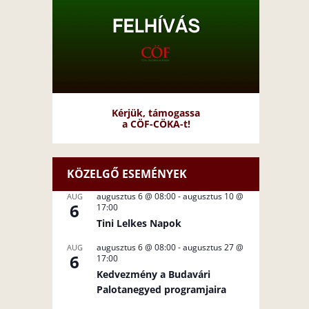
Kérjük, támogassa
a CÖF-CÖKA-t!
KÖZELGŐ ESEMÉNYEK
augusztus 6 @ 08:00
-
augusztus 10 @
AUG
6
17:00
Tini Lelkes Napok
augusztus 6 @ 08:00
-
augusztus 27 @
AUG
6
17:00
Kedvezmény a Budavári
Palotanegyed programjaira