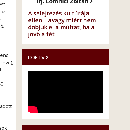
ifj. Lomnici Zoltán
sti
 az
A selejtezés kultúrája
l
ellen – avagy miért nem
ó,
dobjuk el a múltat, ha a
jövő a tét
renc
CÖF TV
revü);
t
bü
 adott
usok