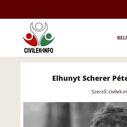
Kilépés
a
tartalomba
BEL
Elhunyt Scherer Péte
Szerző:
civilek.i