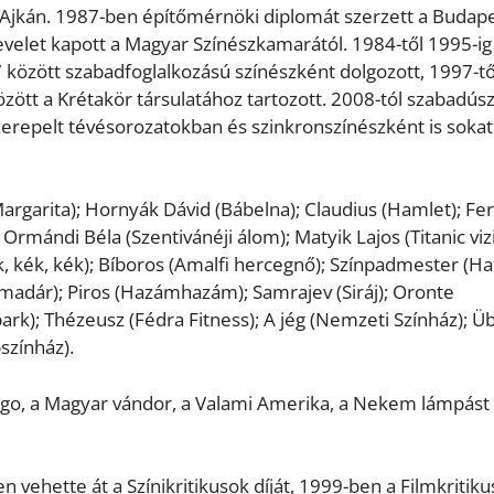
Ajkán. 1987-ben építőmérnöki diplomát szerzett a Budape
elet kapott a Magyar Színészkamarától. 1984-től 1995-ig
7 között szabadfoglalkozású színészként dolgozott, 1997-tő
özött a Krétakör társulatához tartozott. 2008-tól szabadúsz
zerepelt tévésorozatokban és szinkronszínészként is sokat
Margarita); Hornyák Dávid (Bábelna); Claudius (Hamlet); Fe
rmándi Béla (Szentivánéji álom); Matyik Lajos (Titanic vizi
ék, kék, kék); Bíboros (Amalfi hercegnő); Színpadmester (Ha
zmadár); Piros (Hazámhazám); Samrajev (Siráj); Oronte
ark); Thézeusz (Fédra Fitness); A jég (Nemzeti Színház); Ü
színház).
Argo, a Magyar vándor, a Valami Amerika, a Nekem lámpást
 vehette át a Színikritikusok díját, 1999-ben a Filmkritik