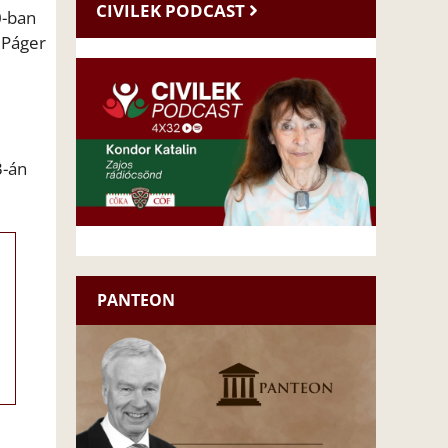
CIVILEK PODCAST
0-ban
 Páger
3-án
PANTEON