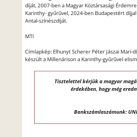
díját, 2007-ben a Magyar Köztársasági Érdemren
Karinthy- gyűrűvel, 2024-ben Budapestért díjja
Antal-színészdíját.
MTI
Címlapkép: Elhunyt Scherer Péter Jászai Mari-d
készült a Millenárison a Karinthy-gyûrûvel elis
Tisztelettel kérjük a magyar mag
érdekében, hogy még eredm
Bankszámlaszámunk: UNI