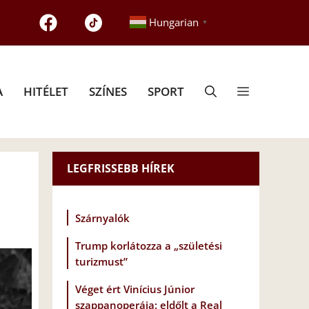
Hungarian
▼
A
HITÉLET
SZÍNES
SPORT
LEGFRISSEBB HÍREK
Szárnyalók
Trump korlátozza a „születési
turizmust”
Véget ért Vinícius Júnior
szappanoperája: eldőlt a Real