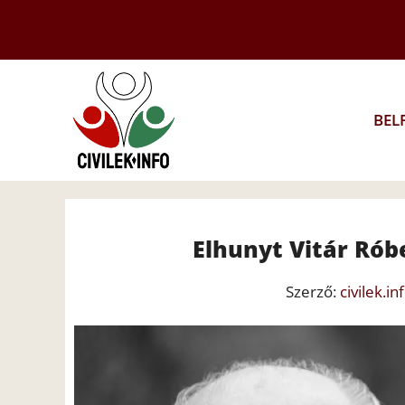
Kilépés
a
tartalomba
BEL
Elhunyt Vitár Róbe
Szerző:
civilek.in