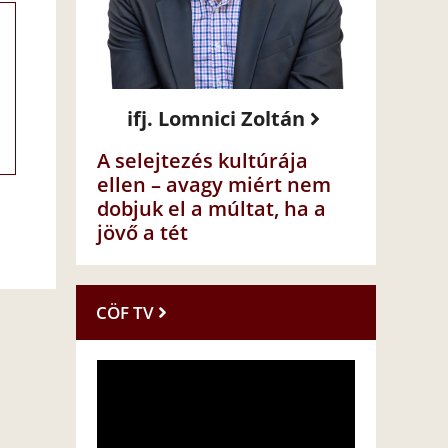
ifj. Lomnici Zoltán
A selejtezés kultúrája
ellen – avagy miért nem
dobjuk el a múltat, ha a
jövő a tét
CÖF TV