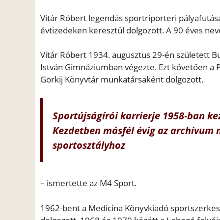
Vitár Róbert legendás sportriporteri pályafutá
évtizedeken keresztül dolgozott. A 90 éves nev
Vitár Róbert 1934. augusztus 29-én született B
István Gimnáziumban végezte. Ezt követően a P
Gorkij Könyvtár munkatársaként dolgozott.
Sportújságírói karrierje 1958-ban k
Kezdetben másfél évig az archívum 
sportosztályhoz
– ismertette az M4 Sport.
1962-bent a Medicina Könyvkiadó sportszerkesz