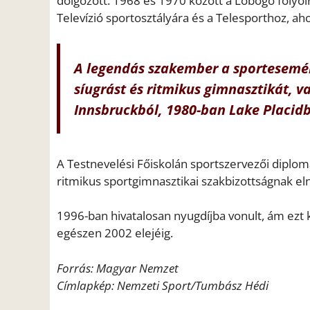
dolgozott. 1968 és 1970 között a Lobogó folyói
Televízió sportosztályára és a Telesporthoz, 
A legendás szakember a sportesemény
síugrást és ritmikus gimnasztikát, va
Innsbruckból, 1980-ban Lake Placidb
A Testnevelési Főiskolán sportszervezői diplo
ritmikus sportgimnasztikai szakbizottságnak el
1996-ban hivatalosan nyugdíjba vonult, ám ezt 
egészen 2002 elejéig.
Forrás: Magyar Nemzet
Címlapkép: Nemzeti Sport/Tumbász Hédi