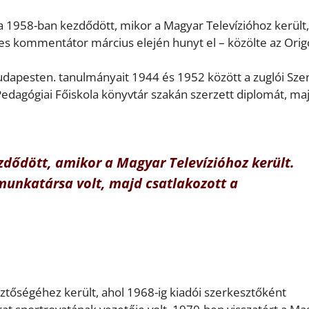
sa 1958-ban kezdődött, mikor a Magyar Televízióhoz került,
es kommentátor március elején hunyt el – közölte az Orig
udapesten. tanulmányait 1944 és 1952 között a zuglói Sze
edagógiai Főiskola könyvtár szakán szerzett diplomát, ma
ezdődött, amikor a Magyar Televízióhoz került.
munkatársa volt, majd csatlakozott a
tőségéhez került, ahol 1968-ig kiadói szerkesztőként