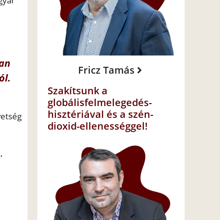
gyar
ban
Fricz Tamás
ól.
Szakítsunk a
globálisfelmelegedés-
hisztériával és a szén-
vetség
dioxid-ellenességgel!
,