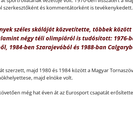
rat sportrovatának vezetője volt. 1970-ben visszatért a Ma
ahol szerkesztőként és kommentátorként is tevékenykedett.
ek széles skáláját közvetítette, többek között
lamint négy téli olimpiáról is tudósított: 1976-
ől, 1984-ben Szarajevóból és 1988-ban Calgaryb
mát szerzett, majd 1980 és 1984 között a Magyar Tornaszö
nökhelyettese, majd elnöke volt.
követően még hat éven át az Eurosport csapatát erősítette