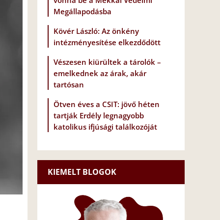
vonna be a Mekkai Védelmi
Megállapodásba
Kövér László: Az önkény
intézményesítése elkezdődött
Vészesen kiürültek a tárolók –
emelkednek az árak, akár
tartósan
Ötven éves a CSIT: jövő héten
tartják Erdély legnagyobb
katolikus ifjúsági találkozóját
KIEMELT BLOGOK