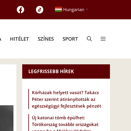
Hungarian
▼
A
HITÉLET
SZÍNES
SPORT
LEGFRISSEBB HÍREK
Kórházak helyett vasút? Takács
Péter szerint átirányították az
egészségügyi fejlesztések pénzét
Új katonai tömb épülhet:
Törökország további országokat