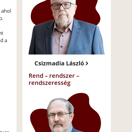
 ahol
o.
nt
jd a
Csizmadia László
Rend – rendszer –
rendszeresség