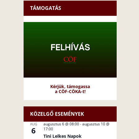
TÁMOGATÁS
Kérjük, támogassa
a CÖF-CÖKA-t!
KÖZELGŐ ESEMÉNYEK
augusztus 6 @ 08:00
-
augusztus 10 @
AUG
6
17:00
Tini Lelkes Napok