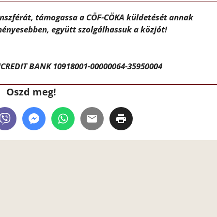
ánszférát, támogassa a CÖF-CÖKA küldetését annak
ényesebben, együtt szolgálhassuk a közjót!
CREDIT BANK 10918001-00000064-35950004
Oszd meg!