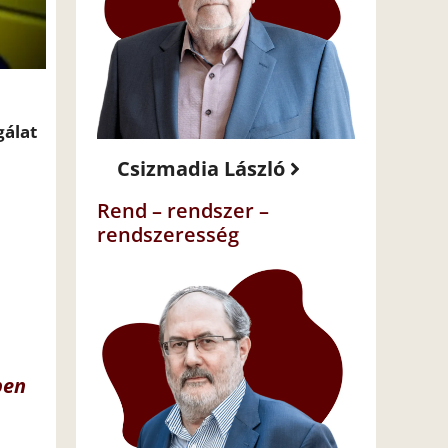
gálat
Csizmadia László
Rend – rendszer –
rendszeresség
ben