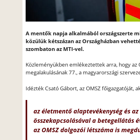
A mentők napja alkalmából országszerte m
közülük kétszázan az Országházban vehették
szombaton az MTI-vel.
Közleményükben emlékeztettek arra, hogy az 
megalakulásának 77., a magyarországi szerveze
Idézték Csató Gábort, az OMSZ főigazgatóját, a
az életmentő alaptevékenység és az ú
összekapcsolásával a betegellátás é
az OMSZ dolgozói létszáma is megd