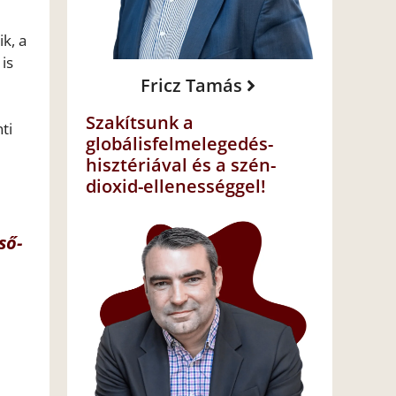
k, a
is
Fricz Tamás
Szakítsunk a
ti
globálisfelmelegedés-
hisztériával és a szén-
dioxid-ellenességgel!
ső-