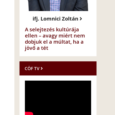
ifj. Lomnici Zoltán
A selejtezés kultúrája
ellen – avagy miért nem
dobjuk el a múltat, ha a
jövő a tét
CÖF TV