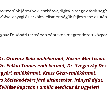
orszerűbb járművek, eszközök, digitális megoldások segíti
ása, anyagi és erkölcsi elismertségük fejlesztése ezután 
ágház Felsőházi termében pénteken megrendezett közpon
r. Orovecz Béla-emlékérmet, Hősies Mentésért
 Dr. Felkai Tamás-emlékérmet, Dr. Szegeczky Dez
ügyért emlékérmet, Kresz Géza-emlékérmet,
s közlekedésért járó kitüntetést, Iránytű díjat,
vülése kapcsán Familia Medicus és Ügyeleti