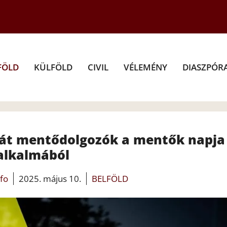
FÖLD
KÜLFÖLD
CIVIL
VÉLEMÉNY
DIASZPÓR
 át mentődolgozók a mentők napja
alkalmából
nfo
2025. május 10.
BELFÖLD