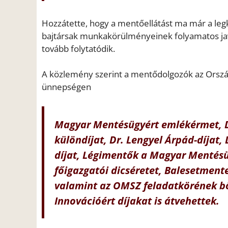
Hozzátette, hogy a mentőellátást ma már a legk
bajtársak munkakörülményeinek folyamatos javít
tovább folytatódik.
A közlemény szerint a mentődolgozók az Orsz
ünnepségen
Magyar Mentésügyért emlékérmet, D
különdíjat, Dr. Lengyel Árpád-díjat,
díjat, Légimentők a Magyar Mentés
főigazgatói dicséretet, Balesetmente
valamint az OMSZ feladatkörének bő
Innovációért díjakat is átvehettek.