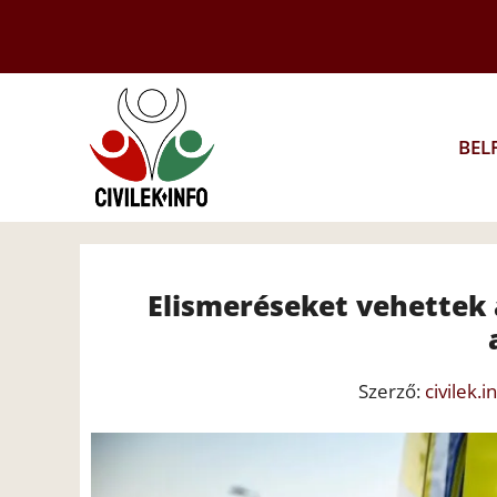
Kilépés
a
tartalomba
BEL
Elismeréseket vehettek
Szerző:
civilek.i