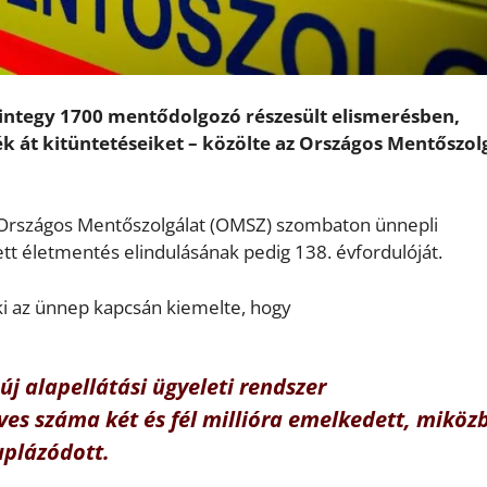
integy 1700 mentődolgozó részesült elismerésben,
 át kitüntetéseiket – közölte az Országos Mentőszol
Országos Mentőszolgálat (OMSZ) szombaton ünnepli
tt életmentés elindulásának pedig 138. évfordulóját.
ki az ünnep kapcsán kiemelte, hogy
j alapellátási ügyeleti rendszer
ves száma két és fél millióra emelkedett, miköz
uplázódott.