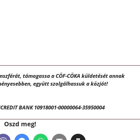
ánszférát, támogassa a CÖF-CÖKA küldetését annak
ényesebben, együtt szolgálhassuk a közjót!
CREDIT BANK 10918001-00000064-35950004
Oszd meg!