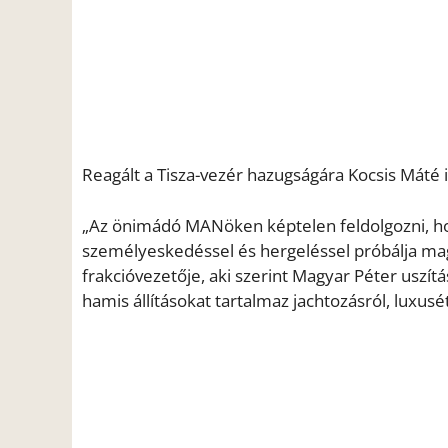
Reagált a Tisza-vezér hazugságára Kocsis Máté i
„Az önimádó MANöken képtelen feldolgozni, hog
személyeskedéssel és hergeléssel próbálja magár
frakcióvezetője, aki szerint Magyar Péter uszít
hamis állításokat tartalmaz jachtozásról, luxusé