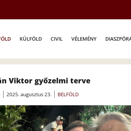
FÖLD
KÜLFÖLD
CIVIL
VÉLEMÉNY
DIASZPÓR
án Viktor győzelmi terve
o
2025. augusztus 23.
BELFÖLD