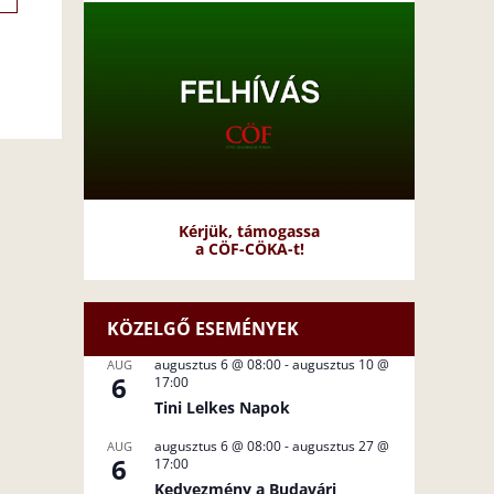
Kérjük, támogassa
a CÖF-CÖKA-t!
KÖZELGŐ ESEMÉNYEK
augusztus 6 @ 08:00
-
augusztus 10 @
AUG
6
17:00
Tini Lelkes Napok
augusztus 6 @ 08:00
-
augusztus 27 @
AUG
6
17:00
Kedvezmény a Budavári