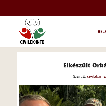
Kilépés
a
tartalomba
BEL
Elkészült Orb
Szerző:
civilek.inf