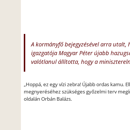
A kormányfő bejegyzésével arra utalt, 
igazgatója Magyar Péter újabb hazugság
valótlanul állította, hogy a miniszterel
„Hoppá, ez egy vízi zebra! Újabb ordas kamu. E
megnyeréséhez szükséges győzelmi terv megírása 
oldalán Orbán Balázs.