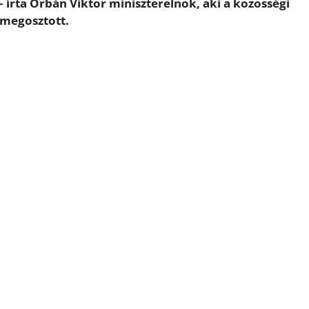
 – írta Orbán Viktor miniszterelnök, aki a közösségi
 megosztott.