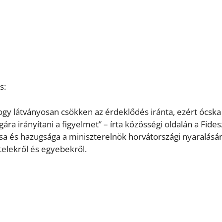
s:
y látványosan csökken az érdeklődés iránta, ezért ócska
a irányítani a figyelmet” – írta közösségi oldalán a Fides
ása és hazugsága a miniszterelnök horvátországi nyaralásár
telekről és egyebekről.