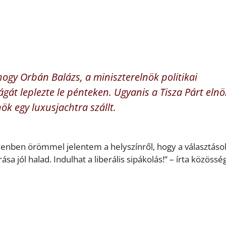
hogy Orbán Balázs, a miniszterelnök politikai
át leplezte le pénteken. Ugyanis a Tisza Párt eln
nök egy luxusjachtra szállt.
llenben örömmel jelentem a helyszínről, hogy a választáso
jól halad. Indulhat a liberális sipákolás!” – írta közösség