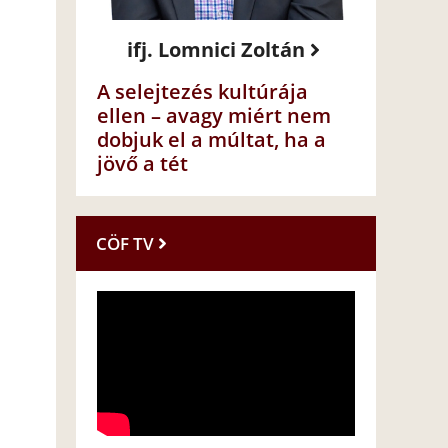
ifj. Lomnici Zoltán
A selejtezés kultúrája
ellen – avagy miért nem
dobjuk el a múltat, ha a
jövő a tét
CÖF TV