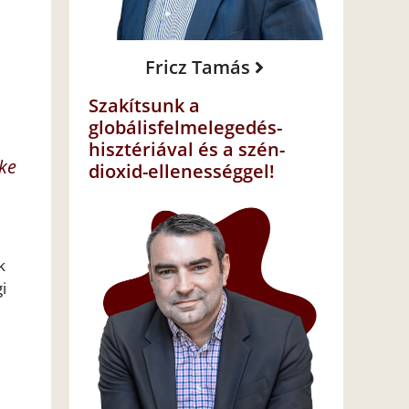
Fricz Tamás
Szakítsunk a
globálisfelmelegedés-
hisztériával és a szén-
öke
dioxid-ellenességgel!
k
i