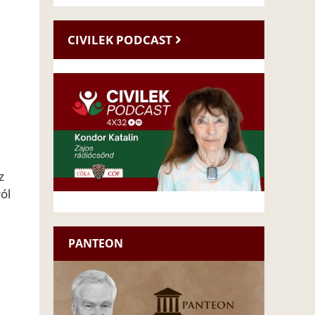
CIVILEK PODCAST
z
ól
PANTEON