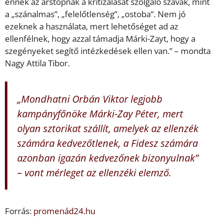
ennek az árstopnak a kritizálását szolgáló szavak, mint
a „szánalmas”, „felelőtlenség”, „ostoba”. Nem jó
ezeknek a használata, mert lehetőséget ad az
ellenfélnek, hogy azzal támadja Márki-Zayt, hogy a
szegényeket segítő intézkedések ellen van.” – mondta
Nagy Attila Tibor.
„Mondhatni Orbán Viktor legjobb
kampányfőnöke Márki-Zay Péter, mert
olyan sztorikat szállít, amelyek az ellenzék
számára kedvezőtlenek, a Fidesz számára
azonban igazán kedvezőnek bizonyulnak”
– vont mérleget az ellenzéki elemző.
Forrás:
promenád24.hu