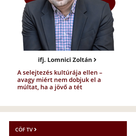
ifj. Lomnici Zoltán
A selejtezés kultúrája ellen –
avagy miért nem dobjuk el a
múltat, ha a jövő a tét
CÖF TV