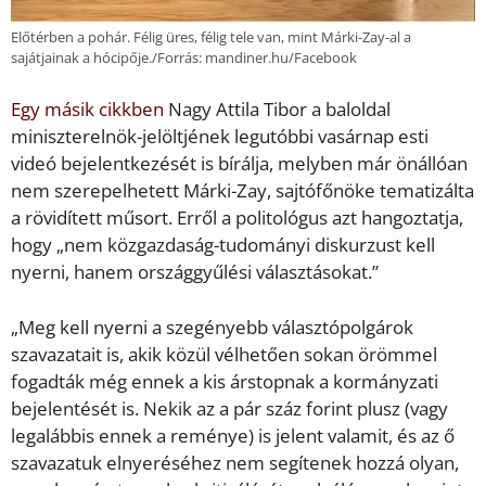
Előtérben a pohár. Félig üres, félig tele van, mint Márki-Zay-al a
sajátjainak a hócipője./Forrás: mandiner.hu/Facebook
Egy másik cikkben
Nagy Attila Tibor a baloldal
miniszterelnök-jelöltjének legutóbbi vasárnap esti
videó bejelentkezését is bírálja, melyben már önállóan
nem szerepelhetett Márki-Zay, sajtófőnöke tematizálta
a rövidített műsort. Erről a politológus azt hangoztatja,
hogy „nem közgazdaság-tudományi diskurzust kell
nyerni, hanem országgyűlési választásokat.”
„Meg kell nyerni a szegényebb választópolgárok
szavazatait is, akik közül vélhetően sokan örömmel
fogadták még ennek a kis árstopnak a kormányzati
bejelentését is. Nekik az a pár száz forint plusz (vagy
legalábbis ennek a reménye) is jelent valamit, és az ő
szavazatuk elnyeréséhez nem segítenek hozzá olyan,