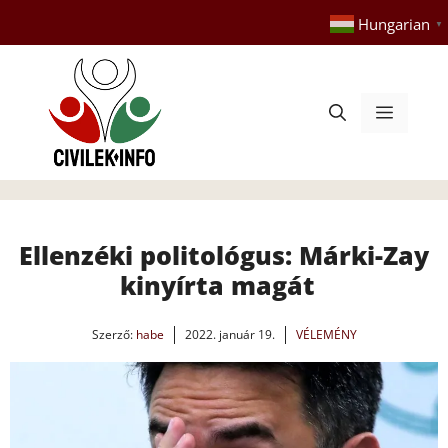
Kilépés
Hungarian
▼
a
tartalomba
Menü
Ellenzéki politológus: Márki-Zay
kinyírta magát
Szerző:
habe
2022. január 19.
VÉLEMÉNY