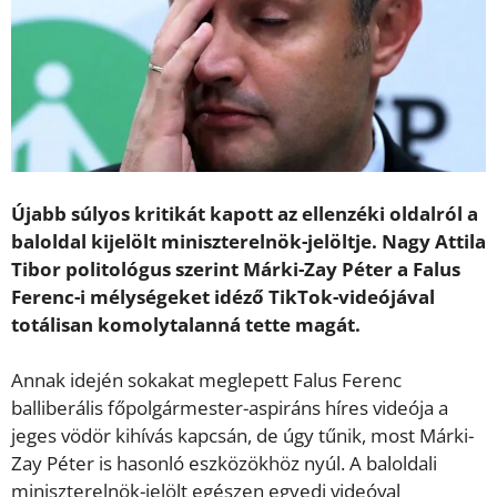
Újabb súlyos kritikát kapott az ellenzéki oldalról a
baloldal kijelölt miniszterelnök-jelöltje. Nagy Attila
Tibor politológus szerint Márki-Zay Péter a Falus
Ferenc-i mélységeket idéző TikTok-videójával
totálisan komolytalanná tette magát.
Annak idején sokakat meglepett Falus Ferenc
balliberális főpolgármester-aspiráns híres videója a
jeges vödör kihívás kapcsán, de úgy tűnik, most Márki-
Zay Péter is hasonló eszközökhöz nyúl. A baloldali
miniszterelnök-jelölt egészen egyedi videóval