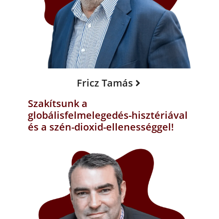
Fricz Tamás
Szakítsunk a
globálisfelmelegedés-hisztériával
és a szén-dioxid-ellenességgel!