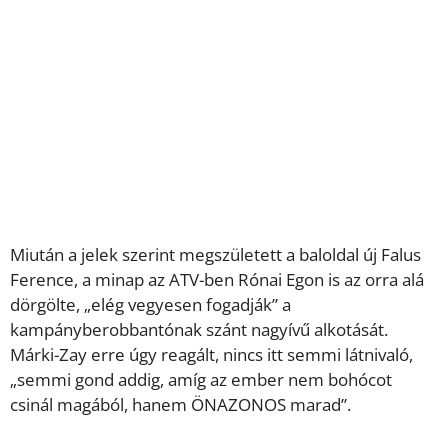
Miután a jelek szerint megszületett a baloldal új Falus
Ference, a minap az ATV-ben Rónai Egon is az orra alá
dörgölte, „elég vegyesen fogadják” a
kampányberobbantónak szánt nagyívű alkotását.
Márki-Zay erre úgy reagált, nincs itt semmi látnivaló,
„semmi gond addig, amíg az ember nem bohócot
csinál magából, hanem ÖNAZONOS marad”.