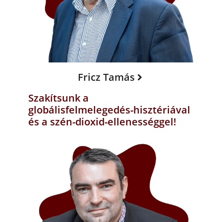
Fricz Tamás
Szakítsunk a
globálisfelmelegedés-hisztériával
és a szén-dioxid-ellenességgel!