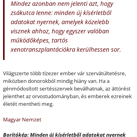
Mindez azonban nem jelenti azt, hogy
zsákutca lenne: minden új kísérletből
adatokat nyernek, amelyek közelebb
visznek ahhoz, hogy egyszer valóban
működőképes, tartós
xenotranszplantációkra kerülhessen sor.
Világszerte több tízezer ember vár szervátültetésre,
miközben donorokból mindig hiány van. Ha a
génmódosított sertésszervek beválhatnak, az áttörést
jelenthet az orvostudományban, és emberek ezreinek
életét mentheti meg.
Magyar Nemzet
Borítókép: Minden új kísérletből adatokat nyernek