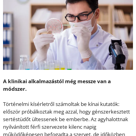
A klinikai alkalmazástól még messze van a
módszer.
Történelmi kísérletről számoltak be kínai kutatók:
először próbálkoztak meg azzal, hogy génszerkesztett
sertéstüdőt ültessenek be emberbe. Az agyhalottnak
nyilvánított férfi szervezete kilenc napig
működőképesen befogadta a szervet, de időközben