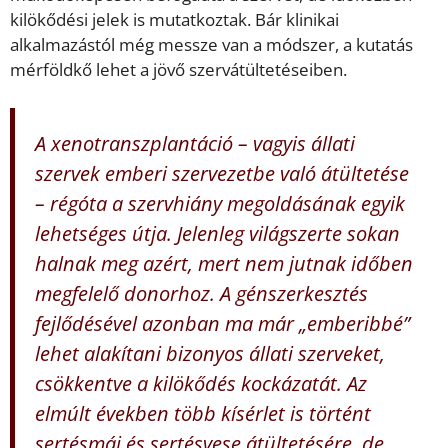
kilökődési jelek is mutatkoztak. Bár klinikai
alkalmazástól még messze van a módszer, a kutatás
mérföldkő lehet a jövő szervátültetéseiben.
A xenotranszplantáció – vagyis állati
szervek emberi szervezetbe való átültetése
– régóta a szervhiány megoldásának egyik
lehetséges útja. Jelenleg világszerte sokan
halnak meg azért, mert nem jutnak időben
megfelelő donorhoz. A génszerkesztés
fejlődésével azonban ma már „emberibbé”
lehet alakítani bizonyos állati szerveket,
csökkentve a kilökődés kockázatát. Az
elmúlt években több kísérlet is történt
sertésmáj és sertésvese átültetésére, de