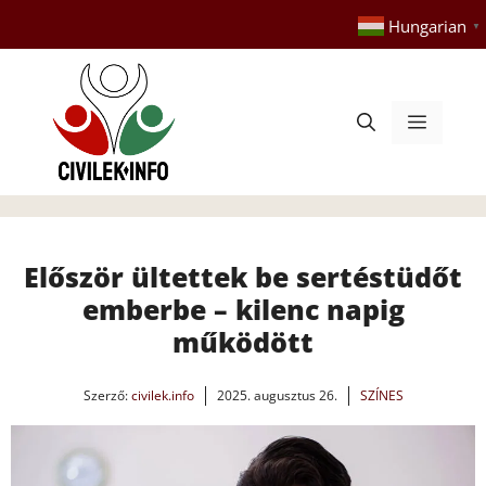
Kilépés
Hungarian
▼
a
tartalomba
Menü
Először ültettek be sertéstüdőt
emberbe – kilenc napig
működött
Szerző:
civilek.info
2025. augusztus 26.
SZÍNES