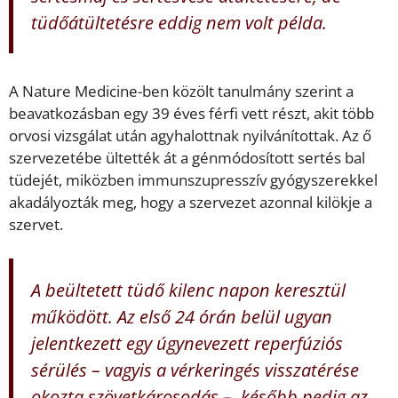
tüdőátültetésre eddig nem volt példa.
A Nature Medicine-ben közölt tanulmány szerint a
beavatkozásban egy 39 éves férfi vett részt, akit több
orvosi vizsgálat után agyhalottnak nyilvánítottak. Az ő
szervezetébe ültették át a génmódosított sertés bal
tüdejét, miközben immunszupresszív gyógyszerekkel
akadályozták meg, hogy a szervezet azonnal kilökje a
szervet.
A beültetett tüdő kilenc napon keresztül
működött. Az első 24 órán belül ugyan
jelentkezett egy úgynevezett reperfúziós
sérülés – vagyis a vérkeringés visszatérése
okozta szövetkárosodás –, később pedig az