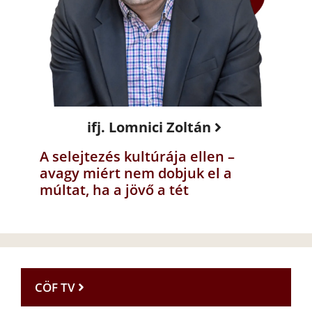
ifj. Lomnici Zoltán
A selejtezés kultúrája ellen –
avagy miért nem dobjuk el a
múltat, ha a jövő a tét
CÖF TV