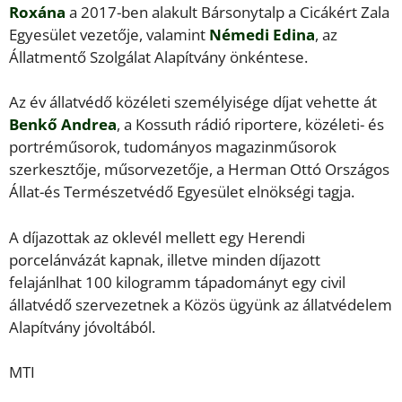
Roxána
a 2017-ben alakult Bársonytalp a Cicákért Zala
Egyesület vezetője, valamint
Némedi Edina
, az
Állatmentő Szolgálat Alapítvány önkéntese.
Az év állatvédő közéleti személyisége díjat vehette át
Benkő Andrea
, a Kossuth rádió riportere, közéleti- és
portréműsorok, tudományos magazinműsorok
szerkesztője, műsorvezetője, a Herman Ottó Országos
Állat-és Természetvédő Egyesület elnökségi tagja.
A díjazottak az oklevél mellett egy Herendi
porcelánvázát kapnak, illetve minden díjazott
felajánlhat 100 kilogramm tápadományt egy civil
állatvédő szervezetnek a Közös ügyünk az állatvédelem
Alapítvány jóvoltából.
MTI