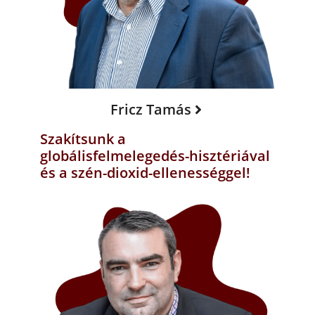
Fricz Tamás
Szakítsunk a
globálisfelmelegedés-hisztériával
és a szén-dioxid-ellenességgel!