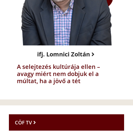
ifj. Lomnici Zoltán
A selejtezés kultúrája ellen –
avagy miért nem dobjuk el a
múltat, ha a jövő a tét
CÖF TV