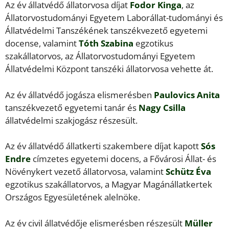
Az év állatvédő állatorvosa díjat
Fodor Kinga
, az
Állatorvostudományi Egyetem Laborállat-tudományi és
Állatvédelmi Tanszékének tanszékvezető egyetemi
docense, valamint
Tóth Szabina
egzotikus
szakállatorvos, az Állatorvostudományi Egyetem
Állatvédelmi Központ tanszéki állatorvosa vehette át.
Az év állatvédő jogásza elismerésben
Paulovics Anita
tanszékvezető egyetemi tanár és
Nagy Csilla
állatvédelmi szakjogász részesült.
Az év állatvédő állatkerti szakembere díjat kapott
Sós
Endre
címzetes egyetemi docens, a Fővárosi Állat- és
Növénykert vezető állatorvosa, valamint
Schütz Éva
egzotikus szakállatorvos, a Magyar Magánállatkertek
Országos Egyesületének alelnöke.
Az év civil állatvédője elismerésben részesült
Müller