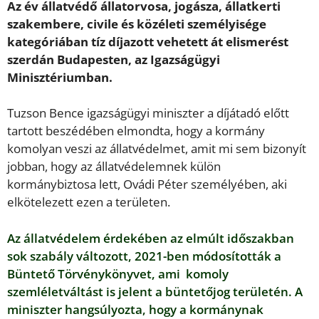
Az év állatvédő állatorvosa, jogásza, állatkerti
szakembere, civile és közéleti személyisége
kategóriában tíz díjazott vehetett át elismerést
szerdán Budapesten, az Igazságügyi
Minisztériumban.
Tuzson Bence igazságügyi miniszter a díjátadó előtt
tartott beszédében elmondta, hogy a kormány
komolyan veszi az állatvédelmet, amit mi sem bizonyít
jobban, hogy az állatvédelemnek külön
kormánybiztosa lett, Ovádi Péter személyében, aki
elkötelezett ezen a területen.
Az állatvédelem érdekében az elmúlt időszakban
sok szabály változott, 2021-ben módosították a
Büntető Törvénykönyvet, ami komoly
szemléletváltást is jelent a büntetőjog területén. A
miniszter hangsúlyozta, hogy a kormánynak