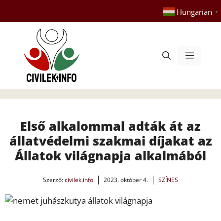
Kilépés
Hungarian
▼
a
tartalomba
Menü
Első alkalommal adták át az
állatvédelmi szakmai díjakat az
Állatok világnapja alkalmából
Szerző:
civilek.info
2023. október 4.
SZÍNES