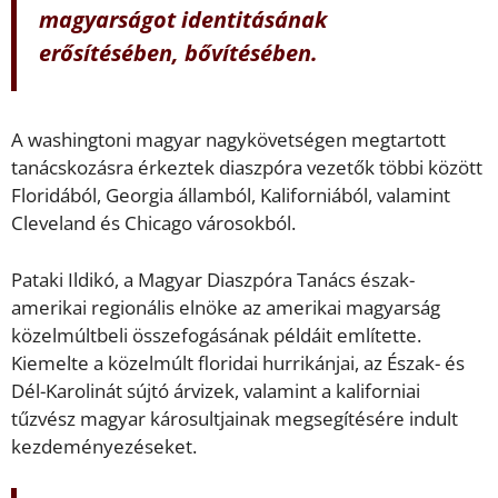
magyarságot identitásának
erősítésében, bővítésében.
A washingtoni magyar nagykövetségen megtartott
tanácskozásra érkeztek diaszpóra vezetők többi között
Floridából, Georgia államból, Kaliforniából, valamint
Cleveland és Chicago városokból.
Pataki Ildikó, a Magyar Diaszpóra Tanács észak-
amerikai regionális elnöke az amerikai magyarság
közelmúltbeli összefogásának példáit említette.
Kiemelte a közelmúlt floridai hurrikánjai, az Észak- és
Dél-Karolinát sújtó árvizek, valamint a kaliforniai
tűzvész magyar károsultjainak megsegítésére indult
kezdeményezéseket.