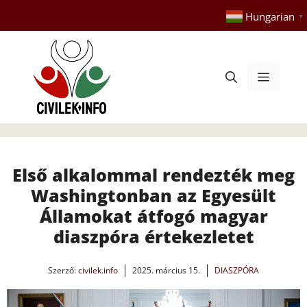
Kilépés
Hungarian
▼
a
tartalomba
Menü
Első alkalommal rendezték meg
Washingtonban az Egyesült
Államokat átfogó magyar
diaszpóra értekezletet
Szerző:
civilek.info
2025. március 15.
DIASZPÓRA