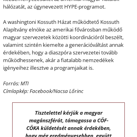
hálózatát, az úgynevezett HYPE-programot.
A washingtoni Kossuth Házat működtető Kossuth
Alapítvány elnöke az amerikai fővárosban működő
magyar szervezetek közötti koordinációról beszélt,
valamint szintén kiemelte a generációváltást annak
érdekében, hogy a diaszpóra szervezetei tovább
működhessenek, akár a fiatalabb nemzedékek
igényeihez illesztve a programjaikat is.
Forrás: MTI
Címlapkép: Facebook/Nacsa Lőrinc
Tisztelettel kérjük a magyar
magánszférát, támogassa a CÖF-
CÖKA küldetését annak érdekében,
hogy még eredményesebben, együtt