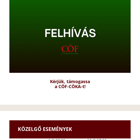
Kérjük, támogassa
a CÖF-CÖKA-t!
KÖZELGŐ ESEMÉNYEK