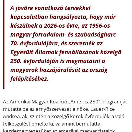
A jövőre vonatkozó tervekkel
kapcsolatban hangsúlyozta, hogy már
készülnek a 2026-os évre, az 1956-os
magyar forradalom- és szabadságharc
70. évfordulójára, és szeretnék az
Egyesült Államok fennállásának közelgő
250. évfordulóján is megmutatni a
magyarok hozzájárulását az ország
felépítéséhez.
Az Amerikai Magyar Koalíció „America250” programját
mutatta be az ernyőszervezet elnöke, Lauer-Rice
Andrea, aki szintén a közelgő kerek évfordulókra való
felkészülést emelte ki, valamint bemutatta
kezdeményezésüket az amerikai magyar fiatalok