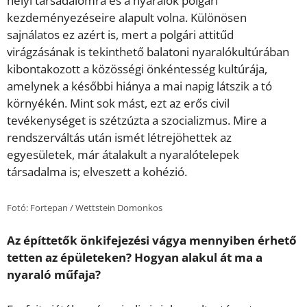
helyi társadalomra és a nyaralók polgári
kezdeményezéseire alapult volna. Különösen
sajnálatos ez azért is, mert a polgári attitűd
virágzásának is tekinthető balatoni nyaralókultúrában
kibontakozott a közösségi önkéntesség kultúrája,
amelynek a későbbi hiánya a mai napig látszik a tó
környékén. Mint sok mást, ezt az erős civil
tevékenységet is szétzúzta a szocializmus. Mire a
rendszerváltás után ismét létrejöhettek az
egyesületek, már átalakult a nyaralótelepek
társadalma is; elveszett a kohézió.
Fotó: Fortepan / Wettstein Domonkos
Az építtetők önkifejezési vágya mennyiben érhető
tetten az épületeken? Hogyan alakul át ma a
nyaraló műfaja?