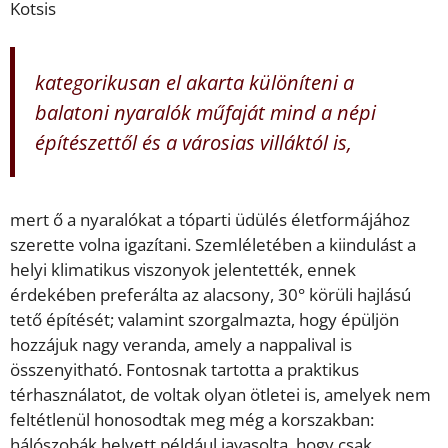
Kotsis
kategorikusan el akarta különíteni a
balatoni nyaralók műfaját mind a népi
építészettől és a városias villáktól is,
mert ő a nyaralókat a tóparti üdülés életformájához
szerette volna igazítani. Szemléletében a kiindulást a
helyi klimatikus viszonyok jelentették, ennek
érdekében preferálta az alacsony, 30° körüli hajlású
tető építését; valamint szorgalmazta, hogy épüljön
hozzájuk nagy veranda, amely a nappalival is
összenyitható. Fontosnak tartotta a praktikus
térhasználatot, de voltak olyan ötletei is, amelyek nem
feltétlenül honosodtak meg még a korszakban:
hálószobák helyett például javasolta, hogy csak