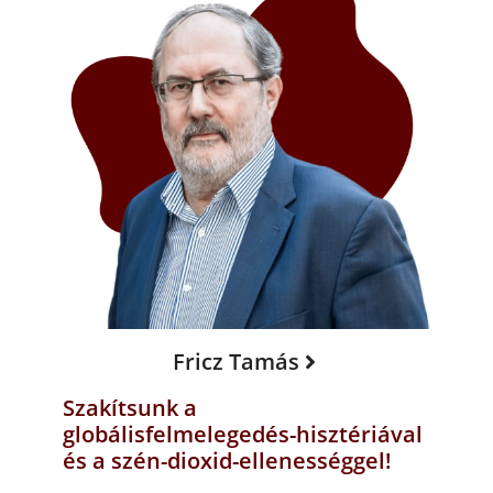
Fricz Tamás
Szakítsunk a
globálisfelmelegedés-hisztériával
és a szén-dioxid-ellenességgel!