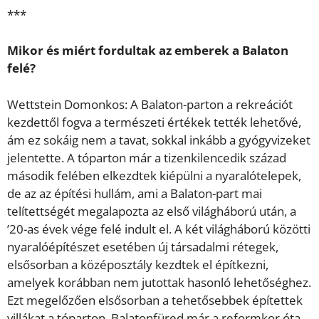
***
Mikor és miért fordultak az emberek a Balaton
felé?
Wettstein Domonkos: A Balaton-parton a rekreációt
kezdettől fogva a természeti értékek tették lehetővé,
ám ez sokáig nem a tavat, sokkal inkább a gyógyvizeket
jelentette. A tóparton már a tizenkilencedik század
második felében elkezdtek kiépülni a nyaralótelepek,
de az az építési hullám, ami a Balaton-part mai
telítettségét megalapozta az első világháború után, a
’20-as évek vége felé indult el. A két világháború közötti
nyaralóépítészet esetében új társadalmi rétegek,
elsősorban a középosztály kezdtek el építkezni,
amelyek korábban nem jutottak hasonló lehetőséghez.
Ezt megelőzően elsősorban a tehetősebbek építettek
villákat a tóparton. Balatonfüred már a reformkor óta