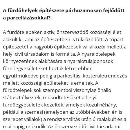
A fürdőhelyek építészete párhuzamosan fejlődött
a parcellázásokkal?
A fürdőtelepeken aktív, önszerveződő közösségi élet
alakult ki, ami az építészetben is tükröződött. A tópart
építészetét a nagyobb építkezések vállalkozói mellett a
helyi civil társadalom is formálta. A nyaralótelepek
környezetének alakítására a nyaralótulajdonosok
fürdőegyesületeket hoztak létre, ebben
együttműködve pedig a parkosítás, közterületrendezés
mellett közösségi épületeket is emeltek. A
fürdőtelepek sok szempontból viszonylag önálló
státuszt élveztek, működtetésüket a helyi
fürdőegyesületek kezelték, amelyek közül néhány,
például a szemesi (amelyben az utóbbi években én is
szerepet vállalok) a rendszerváltás után újraalakult és a
mai napig működik. Az önszerveződő civil társadalmi