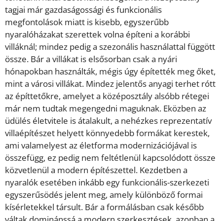
tagjai már gazdaságossági és funkcionális
megfontolások miatt is kisebb, egyszerűbb
nyaralóházakat szerettek volna építeni a korábbi
villáknál; mindez pedig a szezonális használattal függött
össze. Bár a villákat is elsősorban csak a nyári
hónapokban használták, mégis úgy építették meg őket,
mint a városi villákat. Mindez jelentős anyagi terhet rótt
az építtetőkre, amelyet a középosztály alsóbb rétegei
már nem tudtak megengedni maguknak. Eközben az
üdülés életvitele is átalakult, a nehézkes reprezentatív
villaépítészet helyett könnyedebb formákat kerestek,
ami valamelyest az életforma modernizációjával is
összefügg, ez pedig nem feltétlenül kapcsolódott össze
közvetlenül a modern építészettel. Kezdetben a
nyaralók esetében inkább egy funkcionális-szerkezeti
egyszerűsödés jelent meg, amely különböző formai
kísérletekkel társult. Bár a formálásban csak később
váltak dominánssá a modern szerkesztések, azonban a