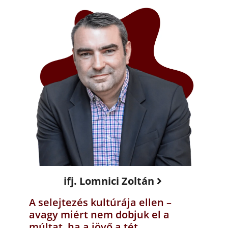
ifj. Lomnici Zoltán
A selejtezés kultúrája ellen –
avagy miért nem dobjuk el a
múltat, ha a jövő a tét