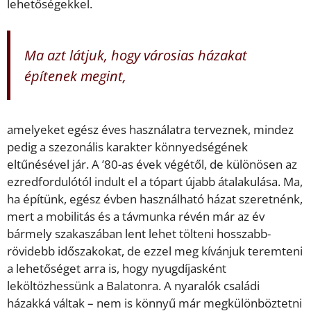
lehetőségekkel.
Ma azt látjuk, hogy városias házakat
építenek megint,
amelyeket egész éves használatra terveznek, mindez
pedig a szezonális karakter könnyedségének
eltűnésével jár. A ’80-as évek végétől, de különösen az
ezredfordulótól indult el a tópart újabb átalakulása. Ma,
ha építünk, egész évben használható házat szeretnénk,
mert a mobilitás és a távmunka révén már az év
bármely szakaszában lent lehet tölteni hosszabb-
rövidebb időszakokat, de ezzel meg kívánjuk teremteni
a lehetőséget arra is, hogy nyugdíjasként
leköltözhessünk a Balatonra. A nyaralók családi
házakká váltak – nem is könnyű már megkülönböztetni