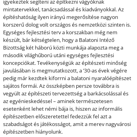
igyekeztek segíteni az építkezni vágyóknak
mintatervekkel, tanácsadással és kiadványokkal. Az
építéshatóság ilyen irányú megerősítése nagyon
korszerű dolog volt országos és nemzetközi szinten is.
Egységes fejlesztési terv a korszakban még nem
készült, bár kétségtelen, hogy a Balatoni Intéző
Bizottság két háború közti munkája alapozta meg a
második világhűború utáni egységes fejlesztési
koncepciókat. Tevékenységük az építészeti minőség
javulásában is megmutatkozott, a ’30-as évek végére
pedig már kezdtek kiforrni a balatoni nyaralóépítészet
sajátos formái. Az összképben persze továbbra is
vegyült az építészeti tervezettség a barkácsolással és
az egyénieskedéssel – aminek természetesen
esetenként lehet némi bája is, hiszen az informális
építészetben előszeretettel fedezzük fel azt a
szabadságot és játékosságot, amit a merev nagyvárosi
építészetben hiányolunk.