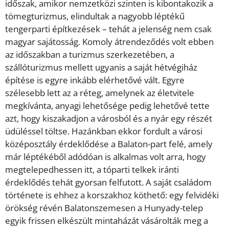
időszak, amikor nemzetközi szinten is kibontakozik a
tömegturizmus, elindultak a nagyobb léptékű
tengerparti építkezések – tehát a jelenség nem csak
magyar sajátosság. Komoly átrendeződés volt ebben
az időszakban a turizmus szerkezetében, a
szállóturizmus mellett ugyanis a saját hétvégiház
építése is egyre inkább elérhetővé vált. Egyre
szélesebb lett az a réteg, amelynek az életvitele
megkívánta, anyagi lehetősége pedig lehetővé tette
azt, hogy kiszakadjon a városból és a nyár egy részét
üdüléssel töltse. Hazánkban ekkor fordult a városi
középosztály érdeklődése a Balaton-part felé, amely
már léptékéből adódóan is alkalmas volt arra, hogy
megtelepedhessen itt, a tóparti telkek iránti
érdeklődés tehát gyorsan felfutott. A saját családom
története is ehhez a korszakhoz köthető: egy felvidéki
örökség révén Balatonszemesen a Hunyady-telep
egyik frissen elkészült mintaházát vásárolták meg a