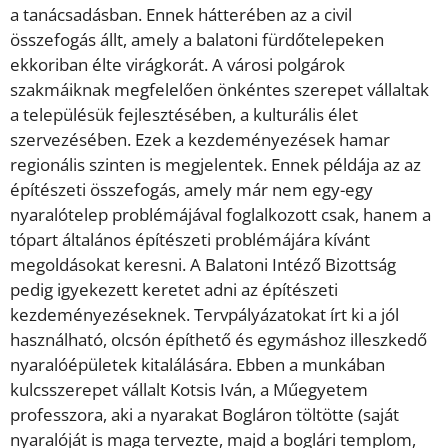
a tanácsadásban. Ennek hátterében az a civil
összefogás állt, amely a balatoni fürdőtelepeken
ekkoriban élte virágkorát. A városi polgárok
szakmáiknak megfelelően önkéntes szerepet vállaltak
a településük fejlesztésében, a kulturális élet
szervezésében. Ezek a kezdeményezések hamar
regionális szinten is megjelentek. Ennek példája az az
építészeti összefogás, amely már nem egy-egy
nyaralótelep problémájával foglalkozott csak, hanem a
tópart általános építészeti problémájára kívánt
megoldásokat keresni. A Balatoni Intéző Bizottság
pedig igyekezett keretet adni az építészeti
kezdeményezéseknek. Tervpályázatokat írt ki a jól
használható, olcsón építhető és egymáshoz illeszkedő
nyaralóépületek kitalálására. Ebben a munkában
kulcsszerepet vállalt Kotsis Iván, a Műegyetem
professzora, aki a nyarakat Bogláron töltötte (saját
nyaralóját is maga tervezte, majd a boglári templom,