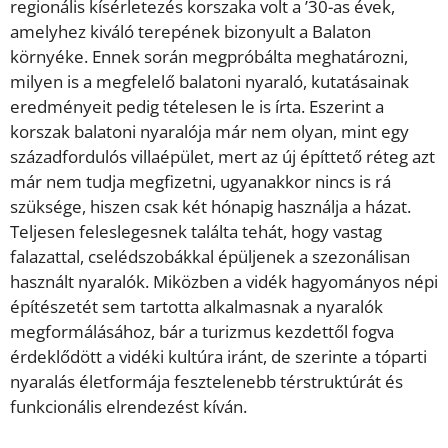
regionális kísérletezés korszaka volt a ’30-as évek,
amelyhez kiváló terepének bizonyult a Balaton
környéke. Ennek során megpróbálta meghatározni,
milyen is a megfelelő balatoni nyaraló, kutatásainak
eredményeit pedig tételesen le is írta. Eszerint a
korszak balatoni nyaralója már nem olyan, mint egy
századfordulós villaépület, mert az új építtető réteg azt
már nem tudja megfizetni, ugyanakkor nincs is rá
szüksége, hiszen csak két hónapig használja a házat.
Teljesen feleslegesnek találta tehát, hogy vastag
falazattal, cselédszobákkal épüljenek a szezonálisan
használt nyaralók. Miközben a vidék hagyományos népi
építészetét sem tartotta alkalmasnak a nyaralók
megformálásához, bár a turizmus kezdettől fogva
érdeklődött a vidéki kultúra iránt, de szerinte a tóparti
nyaralás életformája fesztelenebb térstruktúrát és
funkcionális elrendezést kíván.