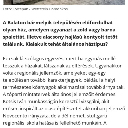
Fotó: Fortepan / Wettstein Domonkos
A Balaton bármelyik településén előfordulhat
olyan ház, amelyen ugyanazt a zöld vagy barna
spalettát, illetve alacsony hajlású kontyolt tetőt
találunk. Kialakult tehát általános háztípus?
Ez csak látszólagos egyezés, mert ha egymás mellé
tesszük a házakat, látszanak az eltérések. Ugyanakkor
voltak regionális jellemzők, amelyeket egy-egy
településen további karakterjegyek, például a helyi
természetes kőanyagok alkalmazásai tovább árnyaltak.
A tóparti mintatervek általános jellemzőit érdemes
Kotsis Iván munkásságán keresztül vizsgálni, akit
erősen inspirált az olasz építészetet akkoriban jellemző
Novocento irányzata, de a dél-német, stuttgarti
regionális iskola hatása is fellelhető munkáin. A