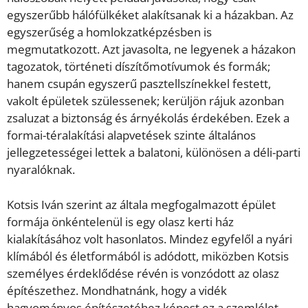
egyszerűbb hálófülkéket alakítsanak ki a házakban. Az
egyszerűség a homlokzatképzésben is
megmutatkozott. Azt javasolta, ne legyenek a házakon
tagozatok, történeti díszítőmotívumok és formák;
hanem csupán egyszerű pasztellszínekkel festett,
vakolt épületek szülessenek; kerüljön rájuk azonban
zsaluzat a biztonság és árnyékolás érdekében. Ezek a
formai-téralakítási alapvetések szinte általános
jellegzetességei lettek a balatoni, különösen a déli-parti
nyaralóknak.
Kotsis Iván szerint az általa megfogalmazott épület
formája önkéntelenül is egy olasz kerti ház
kialakításához volt hasonlatos. Mindez egyfelől a nyári
klímából és életformából is adódott, miközben Kotsis
személyes érdeklődése révén is vonzódott az olasz
építészethez. Mondhatnánk, hogy a vidék
hagyományos építészetéhez képest ez a szemlélet