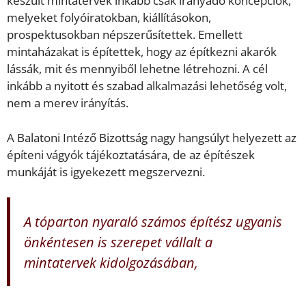
készült mintatervek inkább csak irányadó koncepciók,
melyeket folyóiratokban, kiállításokon,
prospektusokban népszerűsítettek. Emellett
mintaházakat is építettek, hogy az építkezni akarók
lássák, mit és mennyiből lehetne létrehozni. A cél
inkább a nyitott és szabad alkalmazási lehetőség volt,
nem a merev irányítás.
A Balatoni Intéző Bizottság nagy hangsúlyt helyezett az
építeni vágyók tájékoztatására, de az építészek
munkáját is igyekezett megszervezni.
A tóparton nyaraló számos építész ugyanis
önkéntesen is szerepet vállalt a
mintatervek kidolgozásában,