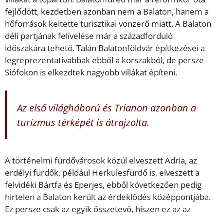
fejlődött, kezdetben azonban nem a Balaton, hanem a
hőforrások keltette turisztikai vonzerő miatt. A Balaton
déli partjának felívelése már a századforduló
időszakára tehető. Talán Balatonföldvár építkezései a
legreprezentatívabbak ebből a korszakból, de persze
Siófokon is elkezdtek nagyobb villákat építeni.
Az első világháború és Trianon azonban a
turizmus térképét is átrajzolta.
A történelmi fürdővárosok közül elveszett Adria, az
erdélyi fürdők, például Herkulesfürdő is, elveszett a
felvidéki Bártfa és Eperjes, ebből következően pedig
hirtelen a Balaton került az érdeklődés középpontjába.
Ez persze csak az egyik összetevő, hiszen ez az az