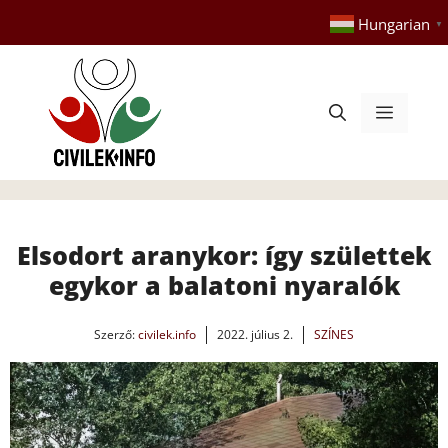
Kilépés
Hungarian
▼
a
tartalomba
Menü
Elsodort aranykor: így születtek
egykor a balatoni nyaralók
Szerző:
civilek.info
2022. július 2.
SZÍNES