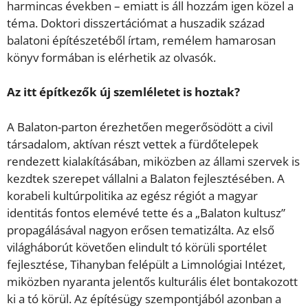
harmincas években – emiatt is áll hozzám igen közel a
téma. Doktori disszertációmat a huszadik század
balatoni építészetéből írtam, remélem hamarosan
könyv formában is elérhetik az olvasók.
Az itt építkezők új szemléletet is hoztak?
A Balaton-parton érezhetően megerősödött a civil
társadalom, aktívan részt vettek a fürdőtelepek
rendezett kialakításában, miközben az állami szervek is
kezdtek szerepet vállalni a Balaton fejlesztésében. A
korabeli kultúrpolitika az egész régiót a magyar
identitás fontos elemévé tette és a „Balaton kultusz”
propagálásával nagyon erősen tematizálta. Az első
világháborút követően elindult tó körüli sportélet
fejlesztése, Tihanyban felépült a Limnológiai Intézet,
miközben nyaranta jelentős kulturális élet bontakozott
ki a tó körül. Az építésügy szempontjából azonban a