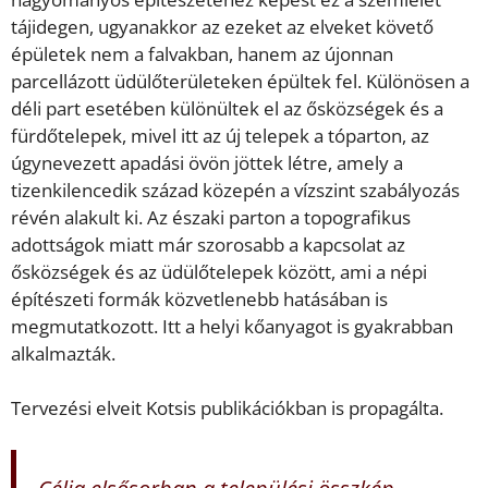
tájidegen, ugyanakkor az ezeket az elveket követő
épületek nem a falvakban, hanem az újonnan
parcellázott üdülőterületeken épültek fel. Különösen a
déli part esetében különültek el az ősközségek és a
fürdőtelepek, mivel itt az új telepek a tóparton, az
úgynevezett apadási övön jöttek létre, amely a
tizenkilencedik század közepén a vízszint szabályozás
révén alakult ki. Az északi parton a topografikus
adottságok miatt már szorosabb a kapcsolat az
ősközségek és az üdülőtelepek között, ami a népi
építészeti formák közvetlenebb hatásában is
megmutatkozott. Itt a helyi kőanyagot is gyakrabban
alkalmazták.
Tervezési elveit Kotsis publikációkban is propagálta.
Célja elsősorban a települési összkép