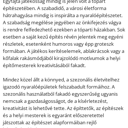
Egyfajta játékosság mindig is jelen volt a tópart
építészetében. A szabadidő, a városi életforma
hátrahagyása mindig is inspirálta a nyaralóépítészetet.
A szabadság megélése jegyében az önkifejezés vágya
is rendre felfedezhető ezekben a tóparti házakban. Sok
esetben a saját kezű építés révén jelentek meg egyéni
részletek, esetenként humoros vagy épp groteszk
formában. A játékos kerítéselemek, ablakrácsok vagy a
kőfalak rakásmódjából kirajzolódó motívumok a helyi
építőmesterek kreativitásából fakadt.
Mindez közel állt a könnyed, a szezonális életvitelhez
igazodó nyaralóépületek felszabadult formáihoz. A
szezonális használatból fakadó egyszerűség ugyanis
nemcsak a gazdaságosságot, de a kísérletezést,
kreativitást is lehetővé tette. Az építtetők, az építészek
és a helyi mesterek is egyaránt előszeretettel
játszottak az építészet alapformáiban rejlő