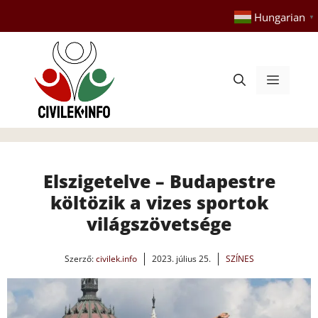
Kilépés
Hungarian
▼
a
tartalomba
Menü
Elszigetelve – Budapestre
költözik a vizes sportok
világszövetsége
Szerző:
civilek.info
2023. július 25.
SZÍNES