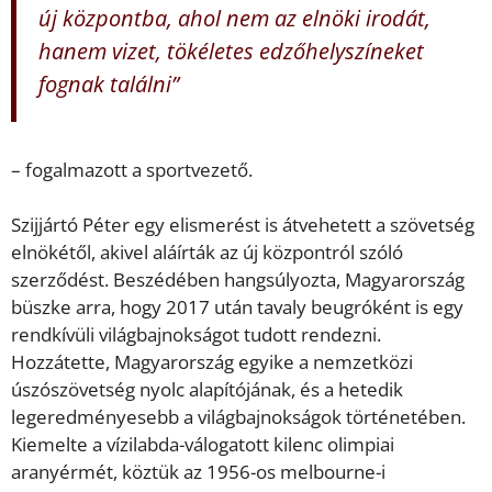
új központba, ahol nem az elnöki irodát,
hanem vizet, tökéletes edzőhelyszíneket
fognak találni”
– fogalmazott a sportvezető.
Szijjártó Péter egy elismerést is átvehetett a szövetség
elnökétől, akivel aláírták az új központról szóló
szerződést. Beszédében hangsúlyozta, Magyarország
büszke arra, hogy 2017 után tavaly beugróként is egy
rendkívüli világbajnokságot tudott rendezni.
Hozzátette, Magyarország egyike a nemzetközi
úszószövetség nyolc alapítójának, és a hetedik
legeredményesebb a világbajnokságok történetében.
Kiemelte a vízilabda-válogatott kilenc olimpiai
aranyérmét, köztük az 1956-os melbourne-i