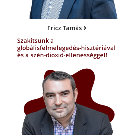
Fricz Tamás
Szakítsunk a
globálisfelmelegedés-hisztériával
és a szén-dioxid-ellenességgel!