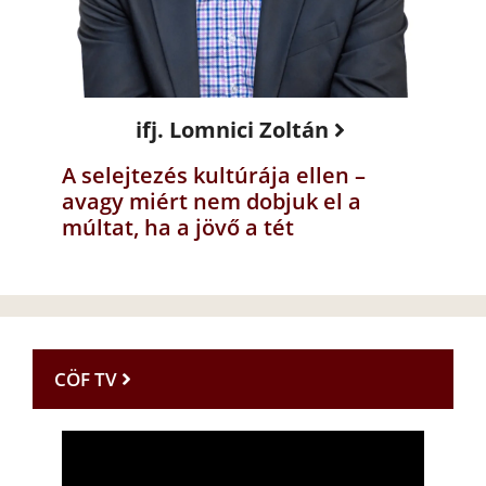
ifj. Lomnici Zoltán
A selejtezés kultúrája ellen –
avagy miért nem dobjuk el a
múltat, ha a jövő a tét
CÖF TV