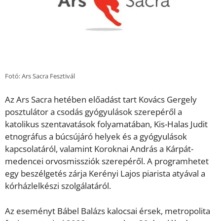
Fotó: Ars Sacra Fesztivál
Az Ars Sacra hetében előadást tart Kovács Gergely
posztulátor a csodás gyógyulások szerepéről a
katolikus szentavatások folyamatában, Kis-Halas Judit
etnográfus a búcsújáró helyek és a gyógyulások
kapcsolatáról, valamint Koroknai András a Kárpát-
medencei orvosmissziók szerepéről. A programhetet
egy beszélgetés zárja Kerényi Lajos piarista atyával a
kórházlelkészi szolgálatáról.
Az eseményt Bábel Balázs kalocsai érsek, metropolita