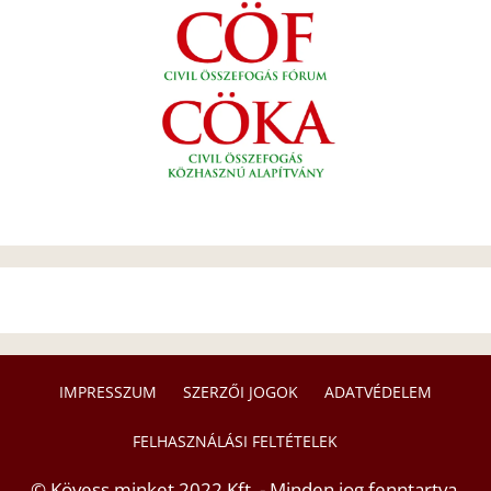
IMPRESSZUM
SZERZŐI JOGOK
ADATVÉDELEM
FELHASZNÁLÁSI FELTÉTELEK
© Kövess minket 2022 Kft. - Minden jog fenntartva.