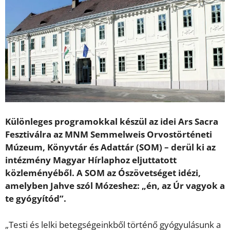
Különleges programokkal készül az idei Ars Sacra
Fesztiválra az MNM Semmelweis Orvostörténeti
Múzeum, Könyvtár és Adattár (SOM) – derül ki az
intézmény Magyar Hírlaphoz eljuttatott
közleményéből. A SOM az Ószövetséget idézi,
amelyben Jahve szól Mózeshez: „én, az Úr vagyok a
te gyógyítód”.
„Testi és lelki betegségeinkből történő gyógyulásunk a