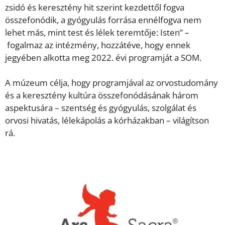
zsidó és keresztény hit szerint kezdettől fogva
összefonódik, a gyógyulás forrása ennélfogva nem
lehet más, mint test és lélek teremtője: Isten” –
fogalmaz az intézmény, hozzátéve, hogy ennek
jegyében alkotta meg 2022. évi programját a SOM.
A múzeum célja, hogy programjával az orvostudomány
és a keresztény kultúra összefonódásának három
aspektusára – szentség és gyógyulás, szolgálat és
orvosi hivatás, lélekápolás a kórházakban – világítson
rá.