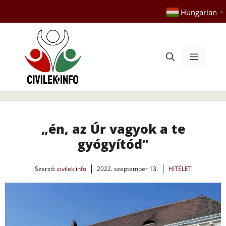
Kilépés
Hungarian
▼
a
tartalomba
Menü
„én, az Úr vagyok a te
gyógyítód”
Szerző:
civilek.info
2022. szeptember 13.
HITÉLET