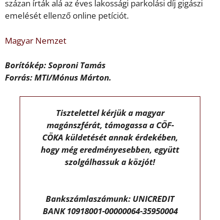
százan írták alá az éves lakossági parkolási díj gigászi
emelését ellenző online petíciót.
Magyar Nemzet
Borítókép: Soproni Tamás
Forrás: MTI/Mónus Márton.
Tisztelettel kérjük a magyar
magánszférát, támogassa a CÖF-
CÖKA küldetését annak érdekében,
hogy még eredményesebben, együtt
szolgálhassuk a közjót!
Bankszámlaszámunk: UNICREDIT
BANK 10918001-00000064-35950004