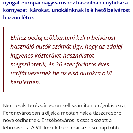
nyugat-európai nagyvároshoz hasonlóan enyhítse a
környezeti károkat, unokáinknak is élhető belvárost
hozzon létre.
Ehhez pedig csökkenteni kell a belvárost
használó autók számát úgy, hogy az eddigi
ingyenes közterület-használatot
megszüntetik, és 36 ezer forintos éves
tarifát vezetnek be az első autókra a VI.
kerületben.
Nem csak Terézvárosban kell számítani drágulásokra,
Ferencvárosban a díjak a mostaninak a tízszeresére
növekedhetnek. Erzsébetváros is csatlakozott a
lehúzáshoz. A VII. kerületben már az első nap több