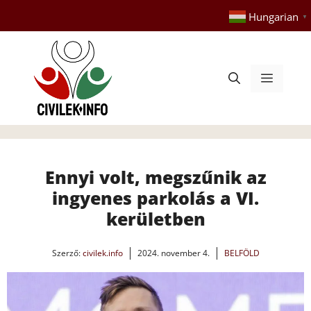
Kilépés
Hungarian
▼
a
tartalomba
Menü
Ennyi volt, megszűnik az
ingyenes parkolás a VI.
kerületben
Szerző:
civilek.info
2024. november 4.
BELFÖLD