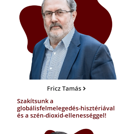
Fricz Tamás
Szakítsunk a
globálisfelmelegedés-hisztériával
és a szén-dioxid-ellenességgel!