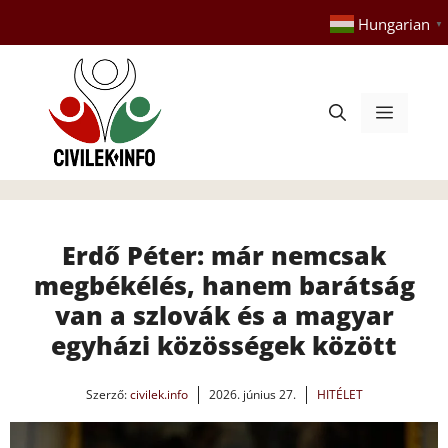
Kilépés
Hungarian
▼
a
tartalomba
Menü
Erdő Péter: már nemcsak
megbékélés, hanem barátság
van a szlovák és a magyar
egyházi közösségek között
Szerző:
civilek.info
2026. június 27.
HITÉLET