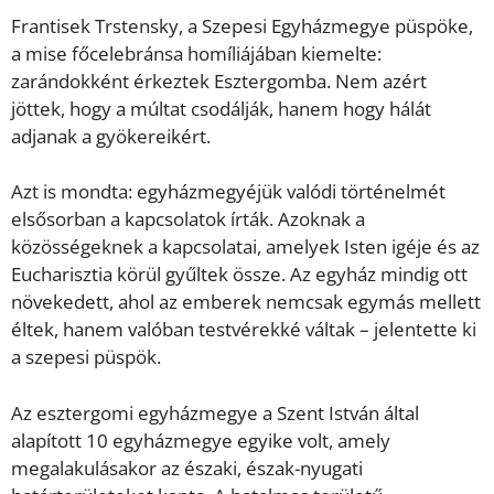
Frantisek Trstensky, a Szepesi Egyházmegye püspöke,
a mise főcelebránsa homíliájában kiemelte:
zarándokként érkeztek Esztergomba. Nem azért
jöttek, hogy a múltat csodálják, hanem hogy hálát
adjanak a gyökereikért.
Azt is mondta: egyházmegyéjük valódi történelmét
elsősorban a kapcsolatok írták. Azoknak a
közösségeknek a kapcsolatai, amelyek Isten igéje és az
Eucharisztia körül gyűltek össze. Az egyház mindig ott
növekedett, ahol az emberek nemcsak egymás mellett
éltek, hanem valóban testvérekké váltak – jelentette ki
a szepesi püspök.
Az esztergomi egyházmegye a Szent István által
alapított 10 egyházmegye egyike volt, amely
megalakulásakor az északi, észak-nyugati