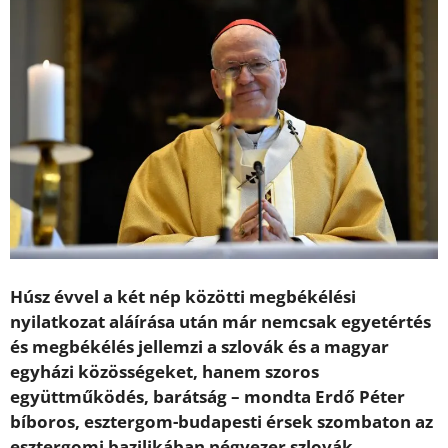
Húsz évvel a két nép közötti megbékélési
nyilatkozat aláírása után már nemcsak egyetértés
és megbékélés jellemzi a szlovák és a magyar
egyházi közösségeket, hanem szoros
együttműködés, barátság – mondta Erdő Péter
bíboros, esztergom-budapesti érsek szombaton az
esztergomi bazilikában négyezer szlovák