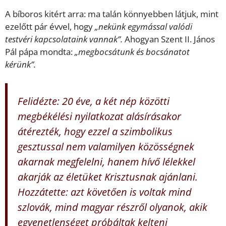
A bíboros kitért arra: ma talán könnyebben látjuk, mint
ezelőtt pár évvel, hogy
„nekünk egymással valódi
testvéri kapcsolataink vannak”.
Ahogyan Szent II. János
Pál pápa mondta:
„megbocsátunk és bocsánatot
kérünk”.
Felidézte: 20 éve, a két nép közötti
megbékélési nyilatkozat alásírásakor
átérezték, hogy ezzel a szimbolikus
gesztussal nem valamilyen közösségnek
akarnak megfelelni, hanem hívő lélekkel
akarják az életüket Krisztusnak ajánlani.
Hozzátette: azt követően is voltak mind
szlovák, mind magyar részről olyanok, akik
egyenetlenséget próbáltak kelteni