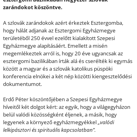
zarándokot köszöntve.
A szlovák zarándokok azért érkeztek Esztergomba,
hogy hálát adjanak az Esztergomi Egyházmegye
területéből 250 évvel ezelőtt kialakított Szepesi
Egyházmegye alapításáért. Emellett a misén
megemlékeztek arról is, hogy 20 éve ugyancsak az
esztergomi bazilikában írták alá és cserélték ki egymás
között a magyar és a szlovák katolikus püspöki
konferencia elnökei a két nép közötti kiengesztelődési
dokumentumot.
Erdő Péter köszöntőjében a Szepesi Egyházmegye
híveitől két dolgot kért: az egyik, hogy a világegyházon
belül valódi közösségként éljenek, a másik, hogy
legyenek a környező egyházmegyékkel
„valódi
lelkipásztori és spirituális kapcsolatban”.