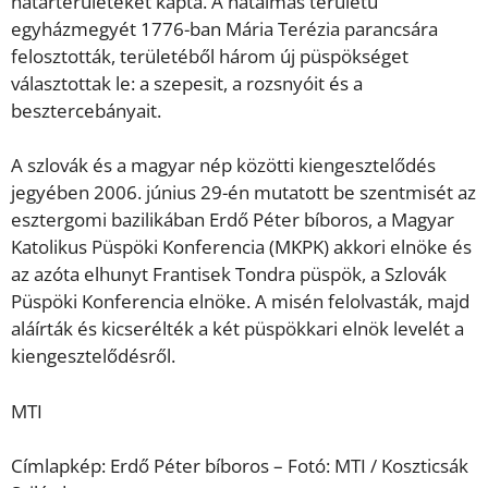
határterületeket kapta. A hatalmas területű
egyházmegyét 1776-ban Mária Terézia parancsára
felosztották, területéből három új püspökséget
választottak le: a szepesit, a rozsnyóit és a
besztercebányait.
A szlovák és a magyar nép közötti kiengesztelődés
jegyében 2006. június 29-én mutatott be szentmisét az
esztergomi bazilikában Erdő Péter bíboros, a Magyar
Katolikus Püspöki Konferencia (MKPK) akkori elnöke és
az azóta elhunyt Frantisek Tondra püspök, a Szlovák
Püspöki Konferencia elnöke. A misén felolvasták, majd
aláírták és kicserélték a két püspökkari elnök levelét a
kiengesztelődésről.
MTI
Címlapkép: Erdő Péter bíboros – Fotó: MTI / Koszticsák