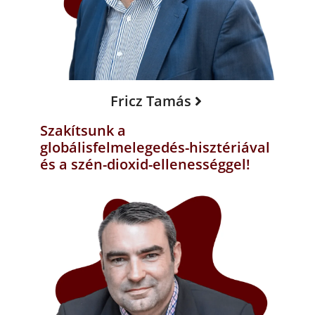
Fricz Tamás
Szakítsunk a
globálisfelmelegedés-hisztériával
és a szén-dioxid-ellenességgel!