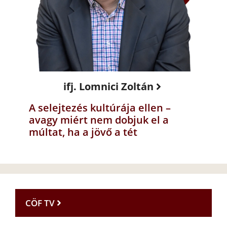
ifj. Lomnici Zoltán
A selejtezés kultúrája ellen –
avagy miért nem dobjuk el a
múltat, ha a jövő a tét
CÖF TV