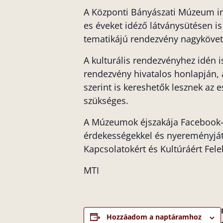
A Központi Bányászati Múzeum int
es éveket idéző látványsütésen is
tematikájú rendezvény nagykövet
A kulturális rendezvényhez idén i
rendezvény hivatalos honlapján, 
szerint is kereshetők lesznek az 
szükséges.
A Múzeumok éjszakája Facebook- é
érdekességekkel és nyereményjáté
Kapcsolatokért és Kultúráért Fele
MTI
Hozzáadom a naptáramhoz