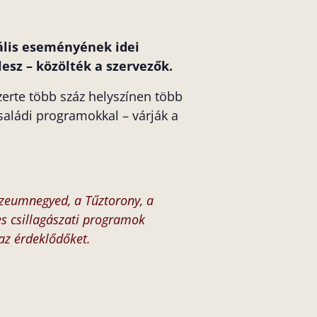
ális eseményének idei
esz – közölték a szervezők.
zerte több száz helyszínen több
saládi programokkal – várják a
úzeumnegyed, a Tűztorony, a
es csillagászati programok
 az érdeklődőket.