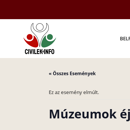
Kilépés
a
tartalomba
BEL
« Összes Események
Ez az esemény elmúlt.
Múzeumok éj