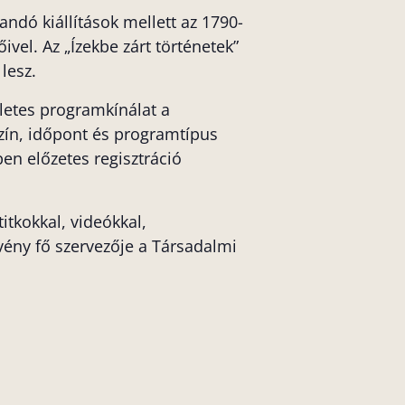
ndó kiállítások mellett az 1790-
vel. Az „Ízekbe zárt történetek”
lesz.
zletes programkínálat a
szín, időpont és programtípus
en előzetes regisztráció
tkokkal, videókkal,
vény fő szervezője a Társadalmi