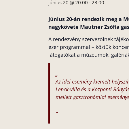
június 20 @ 20:00
-
23:00
Június 20-án rendezik meg a M
nagykövete Mautner Zsófia gasz
A rendezvény szervezőinek tájéko
ezer programmal – köztük koncerte
látogatókat a múzeumok, galériák 
Az idei esemény kiemelt helysz
Lenck-villa és a Központi Bányá
mellett gasztronómiai események