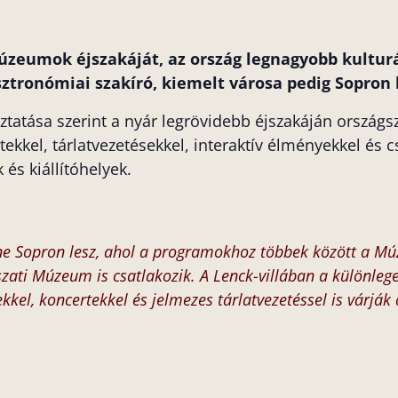
úzeumok éjszakáját, az ország legnagyobb kultur
tronómiai szakíró, kiemelt városa pedig Sopron l
ztatása szerint a nyár legrövidebb éjszakáján országs
kkel, tárlatvezetésekkel, interaktív élményekkel és c
és kiállítóhelyek.
íne Sopron lesz, ahol a programokhoz többek között a M
szati Múzeum is csatlakozik. A Lenck-villában a különleg
kel, koncertekkel és jelmezes tárlatvezetéssel is várják