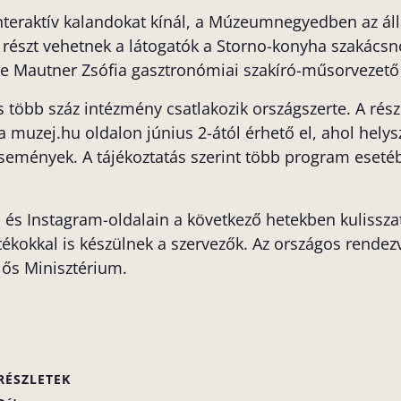
eraktív kalandokat kínál, a Múzeumnegyedben az álla
 részt vehetnek a látogatók a Storno-konyha szakácsnői
e Mautner Zsófia gasztronómiai szakíró-műsorvezető 
s több száz intézmény csatlakozik országszerte. A rés
a muzej.hu oldalon június 2-ától érhető el, ahol hely
események. A tájékoztatás szerint több program esetéb
s Instagram-oldalain a következő hetekben kulisszati
kokkal is készülnek a szervezők. Az országos rendez
lős Minisztérium.
RÉSZLETEK