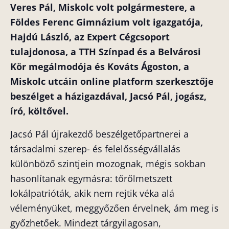
Veres Pál, Miskolc volt polgármestere, a
Földes Ferenc Gimnázium volt igazgatója,
Hajdú László, az Expert Cégcsoport
tulajdonosa, a TTH Színpad és a Belvárosi
Kör megálmodója és Kováts Ágoston, a
Miskolc utcáin online platform szerkesztője
beszélget a házigazdával, Jacsó Pál, jogász,
író, költővel.
Jacsó Pál újrakezdő beszélgetőpartnerei a
társadalmi szerep- és felelősségvállalás
különböző szintjein mozognak, mégis sokban
hasonlítanak egymásra:
tőrőlmetszett
lokálpatrióták, akik nem rejtik véka alá
véleményüket, meggyőzően érvelnek, ám meg is
győzhetőek. Mindezt tárgyilagosan,