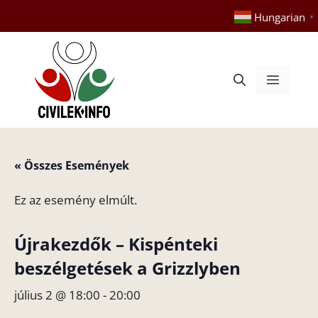
Kilépés
Hungarian
▼
a
tartalomba
Menü
« Összes Események
Ez az esemény elmúlt.
Újrakezdők – Kispénteki
beszélgetések a Grizzlyben
július 2 @ 18:00
-
20:00