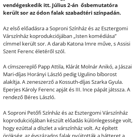
vendégeskedik itt. Július 2-án ősbemutatóra
került sor az ódon falak szabadtéri színpadán.
Az első előadásra a Soproni Színház és az Esztergomi
Várszínház koprodukciójában „Isten komédiása”
címmel került sor. A darab Katona Imre műve, s Assisi
Szent Ferenc életéről szól.
A címszereplő Papp Attila, Klárát Molnár Anikó, a Jászai
Mari-díjas Horányi László pedig Ugulino bíborost
alakítja. A zeneszerző a Kossuth-díjas Szarka Gyula.
Eperjes Károly Ferenc apját és III. Ince pápát játssza. A
rendező Béres László.
A Soproni Petőfi Színház és az Esztergomi Várszínház
koprodukciójában készült előadás különlegessége volt,
hogy ezúttal a díszlet a várszínház volt. Az épített
örökség, az évszázados falak nyújtották a hátteret a