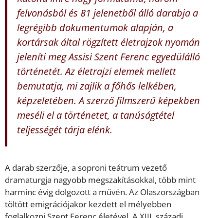
felvonásból és 81 jelenetből álló darabja a
legrégibb dokumentumok alapján, a
kortársak által rögzített életrajzok nyomán
jeleníti meg Assisi Szent Ferenc egyedülálló
történetét. Az életrajzi elemek mellett
bemutatja, mi zajlik a főhős lelkében,
képzeletében. A szerző filmszerű képekben
meséli el a történetet, a tanúságtétel
teljességét tárja elénk.
A darab szerzője, a soproni teátrum vezető
dramaturgja nagyobb megszakításokkal, több mint
harminc évig dolgozott a művén. Az Olaszországban
töltött emigrációjakor kezdett el mélyebben
foglalkozni Szent Ferenc életével. A XIII. századi