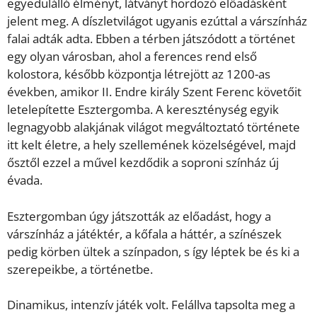
egyedülálló élményt, látványt hordozó előadásként
jelent meg. A díszletvilágot ugyanis ezúttal a várszínház
falai adták adta. Ebben a térben játszódott a történet
egy olyan városban, ahol a ferences rend első
kolostora, később központja létrejött az 1200-as
években, amikor II. Endre király Szent Ferenc követőit
letelepítette Esztergomba. A kereszténység egyik
legnagyobb alakjának világot megváltoztató története
itt kelt életre, a hely szellemének közelségével, majd
ősztől ezzel a művel kezdődik a soproni színház új
évada.
Esztergomban úgy játszották az előadást, hogy a
várszínház a játéktér, a kőfala a háttér, a színészek
pedig körben ültek a színpadon, s így léptek be és ki a
szerepeikbe, a történetbe.
Dinamikus, intenzív játék volt. Felállva tapsolta meg a