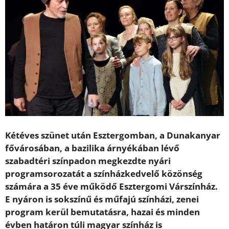
Kétéves szünet után Esztergomban, a Dunakanyar
fővárosában, a bazilika árnyékában lévő
szabadtéri színpadon megkezdte nyári
programsorozatát a színházkedvelő közönség
számára a 35 éve működő Esztergomi Várszínház.
E nyáron is sokszínű és műfajú színházi, zenei
program kerül bemutatásra, hazai és minden
évben határon túli magyar színház is