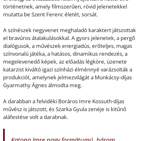
történetnek, amely filmszerűen, rövid jelenetekkel
mutatta be Szent Ferenc életét, sorsát.
A színészek negyvenet meghaladó karaktert játszottak
el bravúros átalakulásokkal. A gyors jelenetek, a pergő
dialógusok, a művészek energiadús, erőteljes, magas
színvonalú játéka, a hatásos, dinamikus rendezés, a
megelevenedő képek, az előadás légköre, üzenete
katarzist kiváltó igazi színházi élménnyé varázsolták a
produkciót, amelynek jelmezvilágát a Munkácsy-díjas
Gyarmathy Ágnes álmodta meg.
A darabban a felvidéki Boráros Imre Kossuth-díjas
művész is játszott, és Szarka Gyula zenéje is kitűnő
aláfestése volt a darabnak.
Katona Imre nagy formátumú, három