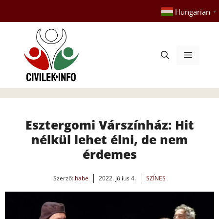
Kilépés
Hungarian
▼
a
tartalomba
Menü
Esztergomi Várszínház: Hit
nélkül lehet élni, de nem
érdemes
Szerző:
habe
2022. július 4.
SZÍNES