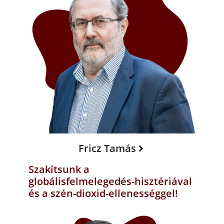
Fricz Tamás
Szakítsunk a
globálisfelmelegedés-hisztériával
és a szén-dioxid-ellenességgel!