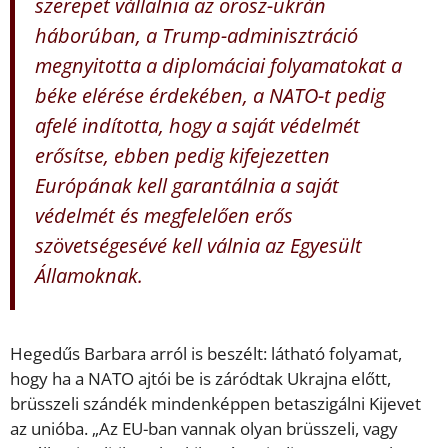
szerepet vállalnia az orosz-ukrán
háborúban, a Trump-adminisztráció
megnyitotta a diplomáciai folyamatokat a
béke elérése érdekében, a NATO-t pedig
afelé indította, hogy a saját védelmét
erősítse, ebben pedig kifejezetten
Európának kell garantálnia a saját
védelmét és megfelelően erős
szövetségesévé kell válnia az Egyesült
Államoknak.
Hegedűs Barbara arról is beszélt: látható folyamat,
hogy ha a NATO ajtói be is záródtak Ukrajna előtt,
brüsszeli szándék mindenképpen betaszigálni Kijevet
az unióba. „Az EU-ban vannak olyan brüsszeli, vagy