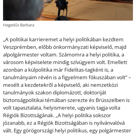
Hegedűs Barbara
„A politikai karrieremet a helyi politikában kezdtem
Veszprémben, előbb önkormányzati képviselő, majd
alpolgármester voltam. Számomra a helyi politika, a
városom képviselete mindig szívügyem volt. Emellett
azonban a külpolitika már Fidelitas-tagként is, a
tanulmányaim révén is a figyelmem fókuszában volt” –
mesélt a kezdetekről a képviselő, aki nemzetközi
tanulmányok szakon diplomázott, doktoriját
biztonságpolitikai témában szerezte és Brüsszelben is
volt tapasztalata, helyismerete, ugyanis tagja volta
Régiók Bizottságának. „A helyi politika sokszor
józanabb, ez a Régiók Bizottságában is nyilvánvalóvá
vált. Egy görögországi helyi politikus, egy polgármester