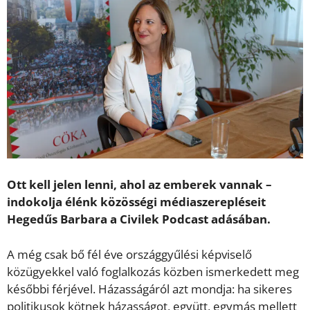
Ott kell jelen lenni, ahol az emberek vannak –
indokolja élénk közösségi médiaszerepléseit
Hegedűs Barbara a Civilek Podcast adásában.
A még csak bő fél éve országgyűlési képviselő
közügyekkel való foglalkozás közben ismerkedett meg
későbbi férjével. Házasságáról azt mondja: ha sikeres
politikusok kötnek házasságot, együtt, egymás mellett