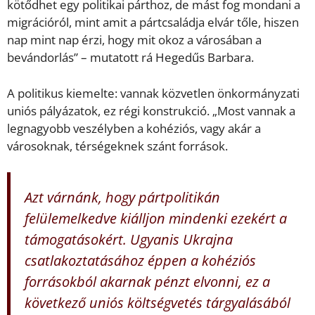
kötődhet egy politikai párthoz, de mást fog mondani a
migrációról, mint amit a pártcsaládja elvár tőle, hiszen
nap mint nap érzi, hogy mit okoz a városában a
bevándorlás” – mutatott rá Hegedűs Barbara.
A politikus kiemelte: vannak közvetlen önkormányzati
uniós pályázatok, ez régi konstrukció. „Most vannak a
legnagyobb veszélyben a kohéziós, vagy akár a
városoknak, térségeknek szánt források.
Azt várnánk, hogy pártpolitikán
felülemelkedve kiálljon mindenki ezekért a
támogatásokért. Ugyanis Ukrajna
csatlakoztatásához éppen a kohéziós
forrásokból akarnak pénzt elvonni, ez a
következő uniós költségvetés tárgyalásából