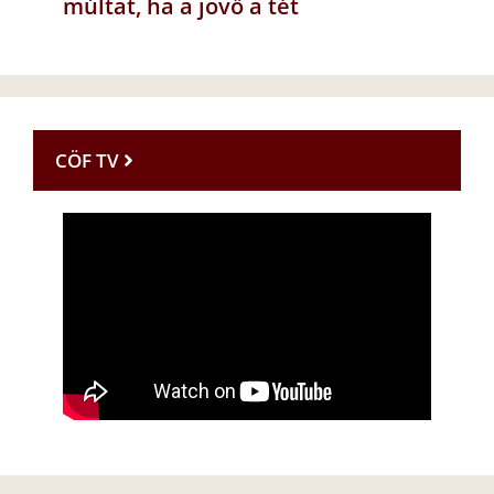
múltat, ha a jövő a tét
CÖF TV