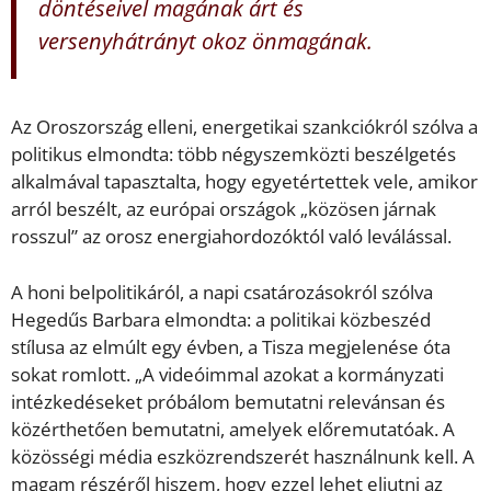
döntéseivel magának árt és
versenyhátrányt okoz önmagának.
Az Oroszország elleni, energetikai szankciókról szólva a
politikus elmondta: több négyszemközti beszélgetés
alkalmával tapasztalta, hogy egyetértettek vele, amikor
arról beszélt, az európai országok „közösen járnak
rosszul” az orosz energiahordozóktól való leválással.
A honi belpolitikáról, a napi csatározásokról szólva
Hegedűs Barbara elmondta: a politikai közbeszéd
stílusa az elmúlt egy évben, a Tisza megjelenése óta
sokat romlott. „A videóimmal azokat a kormányzati
intézkedéseket próbálom bemutatni relevánsan és
közérthetően bemutatni, amelyek előremutatóak. A
közösségi média eszközrendszerét használnunk kell. A
magam részéről hiszem, hogy ezzel lehet eljutni az