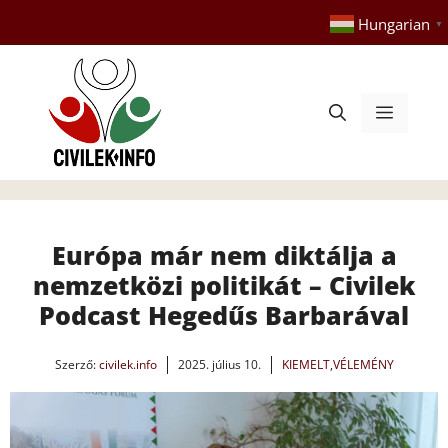
Kilépés
Hungarian
▼
a
tartalomba
Menü
Európa már nem diktálja a
nemzetközi politikát – Civilek
Podcast Hegedűs Barbarával
Szerző:
civilek.info
2025. július 10.
KIEMELT
,
VÉLEMÉNY