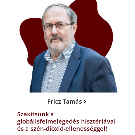
Fricz Tamás
Szakítsunk a
globálisfelmelegedés-hisztériával
és a szén-dioxid-ellenességgel!