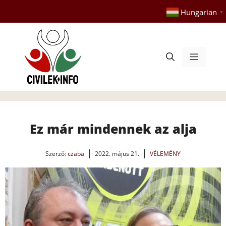
Kilépés
Hungarian
▼
a
tartalomba
Menü
Ez már mindennek az alja
Szerző:
czaba
2022. május 21.
VÉLEMÉNY