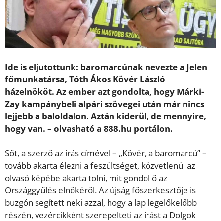
Ide is eljutottunk: baromarcúnak nevezte a Jelen
főmunkatársa, Tóth Ákos Kövér László
házelnököt. Az ember azt gondolta, hogy Márki-
Zay kampánybeli alpári szövegei után már nincs
lejjebb a baloldalon. Aztán kiderül, de mennyire,
hogy van. – olvasható a 888.hu portálon.
Sőt, a szerző az írás címével – „Kövér, a baromarcú” –
tovább akarta élezni a feszültséget, közvetlenül az
olvasó képébe akarta tolni, mit gondol ő az
Országgyűlés elnökéről. Az újság főszerkesztője is
buzgón segített neki azzal, hogy a lap legelőkelőbb
részén, vezércikként szerepelteti az írást a Dolgok