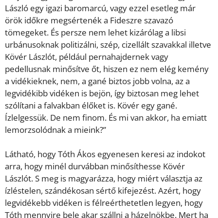
László egy igazi baromarcú, vagy ezzel esetleg már
örök időkre megsértenék a Fideszre szavazó
tömegeket. És persze nem lehet kizárólag a libsi
urbánusoknak politizálni, szép, cizellált szavakkal illetve
Kövér Lászlót, például pernahajdernek vagy
pedellusnak minősítve őt, hiszen ez nem elég kemény
a vidékieknek, nem, a gané biztos jobb volna, az a
legvidékibb vidéken is bejön, így biztosan meg lehet
szólítani a falvakban élőket is. Kövér egy gané.
Ízlelgessük. De nem finom. És mi van akkor, ha emiatt
lemorzsolódnak a mieink?”
Látható, hogy Tóth Ákos egyenesen keresi az indokot
arra, hogy minél durvábban minősíthesse Kövér
Lászlót. S meg is magyarázza, hogy miért választja az
ízléstelen, szándékosan sértő kifejezést. Azért, hogy
legvidékebb vidéken is félreérthetetlen legyen, hogy
Tóth mennyire bele akar szállni a házelnökbe. Mert ha