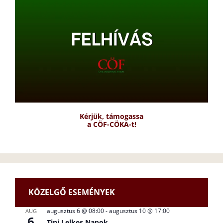
Kérjük, támogassa
a CÖF-CÖKA-t!
KÖZELGŐ ESEMÉNYEK
augusztus 6 @ 08:00
-
augusztus 10 @ 17:00
AUG
6
Tini Lelkes Napok