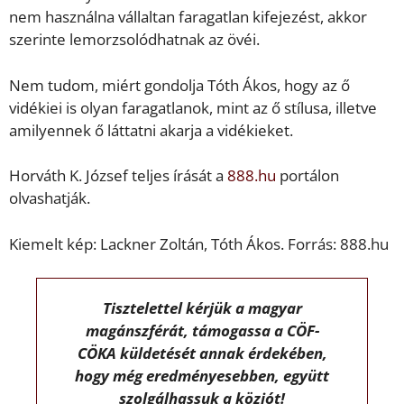
nem használna vállaltan faragatlan kifejezést, akkor
szerinte lemorzsolódhatnak az övéi.
Nem tudom, miért gondolja Tóth Ákos, hogy az ő
vidékiei is olyan faragatlanok, mint az ő stílusa, illetve
amilyennek ő láttatni akarja a vidékieket.
Horváth K. József teljes írását a
888.hu
portálon
olvashatják.
Kiemelt kép: Lackner Zoltán, Tóth Ákos. Forrás: 888.hu
Tisztelettel kérjük a magyar
magánszférát, támogassa a CÖF-
CÖKA küldetését annak érdekében,
hogy még eredményesebben, együtt
szolgálhassuk a közjót!