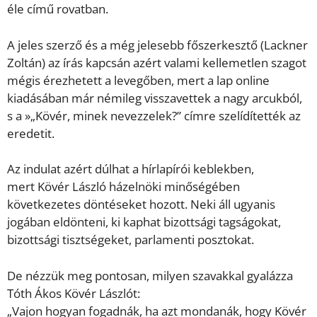
éle című rovatban.
A jeles szerző és a még jelesebb főszerkesztő (Lackner
Zoltán) az írás kapcsán azért valami kellemetlen szagot
mégis érezhetett a levegőben, mert a lap online
kiadásában már némileg visszavettek a nagy arcukból,
s a »„Kövér, minek nevezzelek?” címre szelídítették az
eredetit.
Az indulat azért dúlhat a hírlapírói keblekben,
mert Kövér László házelnöki minőségében
következetes döntéseket hozott. Neki áll ugyanis
jogában eldönteni, ki kaphat bizottsági tagságokat,
bizottsági tisztségeket, parlamenti posztokat.
De nézzük meg pontosan, milyen szavakkal gyalázza
Tóth Ákos Kövér Lászlót:
„Vajon hogyan fogadnák, ha azt mondanák, hogy Kövér