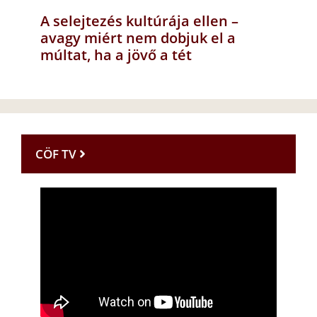
A selejtezés kultúrája ellen –
avagy miért nem dobjuk el a
múltat, ha a jövő a tét
CÖF TV