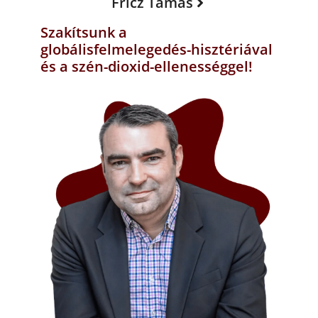
Fricz Tamás
Szakítsunk a
globálisfelmelegedés-hisztériával
és a szén-dioxid-ellenességgel!