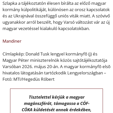
Szlapka a tájékoztatón élesen bírálta az előző magyar
kormány külpolitikáját, különösen az orosz kapcsolatok
és az Ukrajnával összefüggő uniós viták miatt. A szóvivő
ugyanakkor arról beszélt, hogy Varsó változást vár az új
magyar vezetéssel kialakuló kapcsolatokban.
Mandiner
Címlapkép: Donald Tusk lengyel kormányfõ (j) és
Magyar Péter miniszterelnök közös sajtótájékoztatója
Varsóban 2026. május 20-án. A magyar kormányfõ elsõ
hivatalos látogatásán tartózkodik Lengyelországban –
Fotó: MTI/Hegedüs Róbert
Tisztelettel kérjük a magyar
magánszférát, támogassa a CÖF-
CÖKA küldetését annak érdekében,