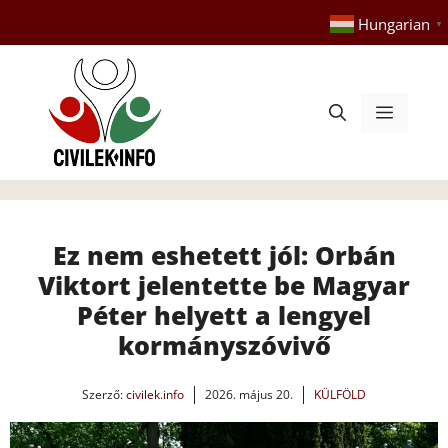
Kilépés
Hungarian
▼
a
tartalomba
Menü
Ez nem eshetett jól: Orbán
Viktort jelentette be Magyar
Péter helyett a lengyel
kormányszóvivő
Szerző:
civilek.info
2026. május 20.
KÜLFÖLD