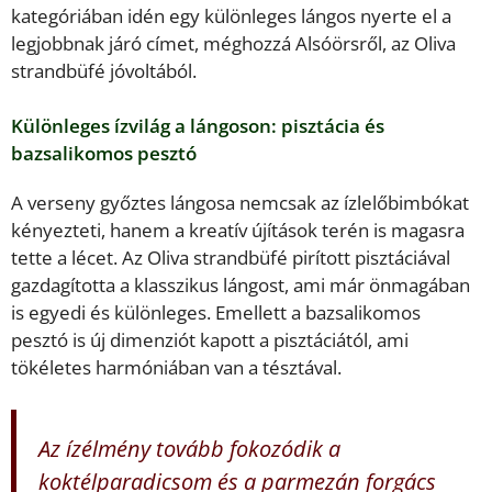
kategóriában idén egy különleges lángos nyerte el a
legjobbnak járó címet, méghozzá Alsóörsről, az Oliva
strandbüfé jóvoltából.
Különleges ízvilág a lángoson: pisztácia és
bazsalikomos pesztó
A verseny győztes lángosa nemcsak az ízlelőbimbókat
kényezteti, hanem a kreatív újítások terén is magasra
tette a lécet. Az Oliva strandbüfé pirított pisztáciával
gazdagította a klasszikus lángost, ami már önmagában
is egyedi és különleges. Emellett a bazsalikomos
pesztó is új dimenziót kapott a pisztáciától, ami
tökéletes harmóniában van a tésztával.
Az ízélmény tovább fokozódik a
koktélparadicsom és a parmezán forgács