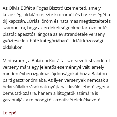
Az Olivia Büfét a Fogas Bisztró üzemelteti, amely
közösségi oldalán fejezte ki örömét és büszkeségét a
díj kapcsán. „Óriási öröm és hatalmas megtiszteltetés
számunkra, hogy az érdekeltségünkbe tartozó büfé
pisztáciapesztós lángosa az év strandétele verseny
győztese lett büfé kategóriában” – írták közösségi
oldalukon.
Mint ismert, a Balatoni Kör által szervezett strandétel
verseny mára egy jelentős eseménnyé vált, amely
minden évben izgalmas újdonságokat hoz a Balaton-
parti gasztronómiába. Az ilyen versenyek nemcsak a
helyi vállalkozásoknak nyújtanak kiváló lehetőséget a
bemutatkozásra, hanem a látogatók számára is
garantálják a minőségi és kreatív ételek élvezetét.
Lelépő