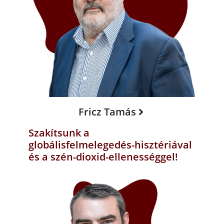
Fricz Tamás
Szakítsunk a
globálisfelmelegedés-hisztériával
és a szén-dioxid-ellenességgel!