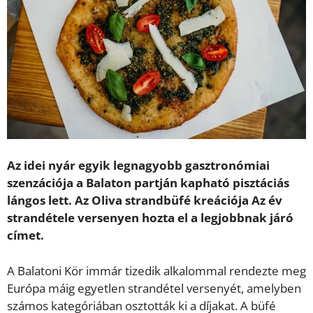
Az idei nyár egyik legnagyobb gasztronómiai
szenzációja a Balaton partján kapható pisztáciás
lángos lett. Az Oliva strandbüfé kreációja Az év
strandétele versenyen hozta el a legjobbnak járó
címet.
A Balatoni Kör immár tizedik alkalommal rendezte meg
Európa máig egyetlen strandétel versenyét, amelyben
számos kategóriában osztották ki a díjakat. A büfé