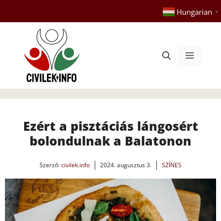
Kilépés
Hungarian
▼
a
tartalomba
Menü
Ezért a pisztáciás lángosért
bolondulnak a Balatonon
Szerző:
civilek.info
2024. augusztus 3.
SZÍNES