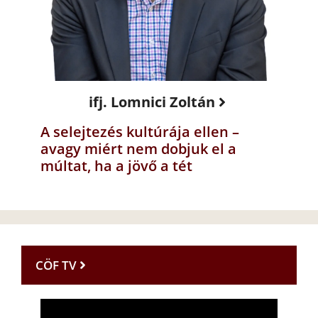
ifj. Lomnici Zoltán
A selejtezés kultúrája ellen –
avagy miért nem dobjuk el a
múltat, ha a jövő a tét
CÖF TV