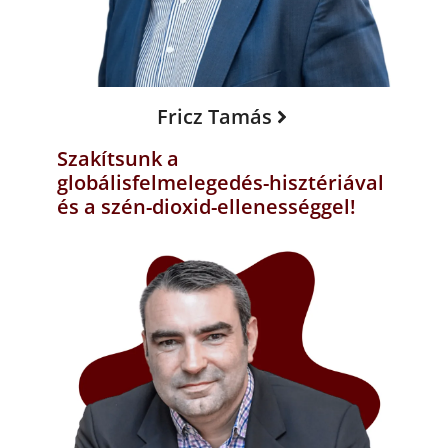
Fricz Tamás
Szakítsunk a
globálisfelmelegedés-hisztériával
és a szén-dioxid-ellenességgel!