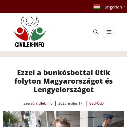
Kilépés
Hungarian
▼
a
tartalomba
Menü
Ezzel a bunkósbottal ütik
folyton Magyarországot és
Lengyelországot
Szerző:
civilek.info
2025. május 17.
BELFÖLD