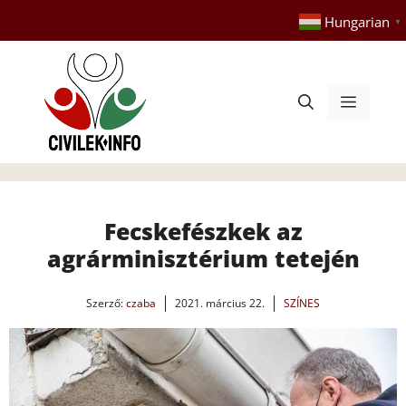
Kilépés
Hungarian
▼
a
tartalomba
Menü
Fecskefészkek az
agrárminisztérium tetején
Szerző:
czaba
2021. március 22.
SZÍNES