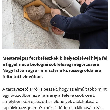
Mesterséges fecskefészkek kihelyezésével hívja fel
a figyelmet a biológiai sokféleség megőrzésére
Nagy István agrárminiszter a közösségi oldalára
feltöltött videóban.
A tárcavezető arról is beszélt, hogy az elmúlt több mint
egy évtizedben
az állomány a felére csökkent
,
amelyben közrejátszott az élőhelyek átalakulása, a
táplálékbázis jelentős mérséklődése, a klímaváltozás