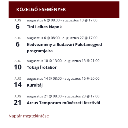
KÖZELGŐ ESEMÉNYEK
augusztus 6 @ 08:00
-
augusztus 10 @ 17:00
AUG
6
Tini Lelkes Napok
augusztus 6 @ 08:00
-
augusztus 27 @ 17:00
AUG
6
Kedvezmény a Budavári Palotanegyed
programjaira
augusztus 10 @ 13:00
-
augusztus 13 @ 21:00
AUG
10
Tokaji Írótábor
augusztus 14 @ 08:00
-
augusztus 16 @ 20:00
AUG
14
Kurultáj
augusztus 21 @ 08:00
-
augusztus 23 @ 17:00
AUG
21
Arcus Temporum művészeti fesztivál
Naptár megtekintése