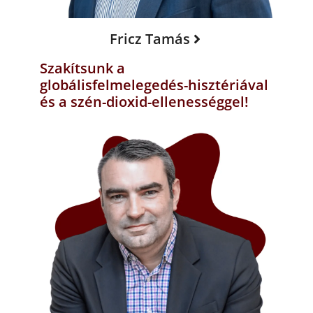
Fricz Tamás
Szakítsunk a
globálisfelmelegedés-hisztériával
és a szén-dioxid-ellenességgel!