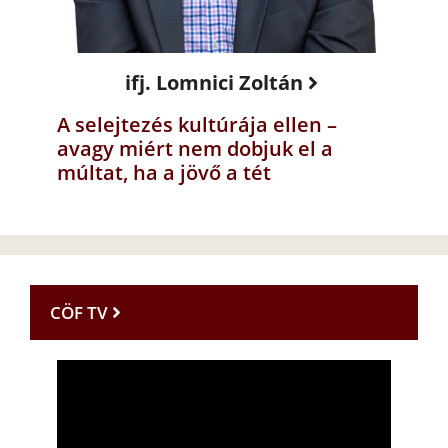
ifj. Lomnici Zoltán
A selejtezés kultúrája ellen –
avagy miért nem dobjuk el a
múltat, ha a jövő a tét
CÖF TV