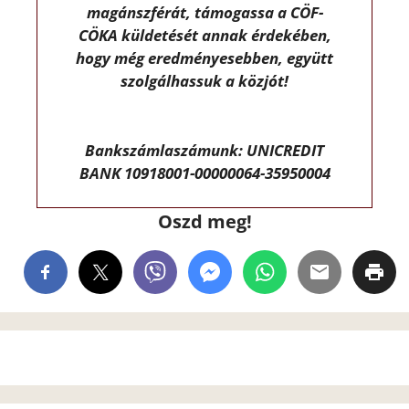
magánszférát, támogassa a CÖF-
CÖKA küldetését annak érdekében,
hogy még eredményesebben, együtt
szolgálhassuk a közjót!
Bankszámlaszámunk: UNICREDIT
BANK 10918001-00000064-35950004
Oszd meg!