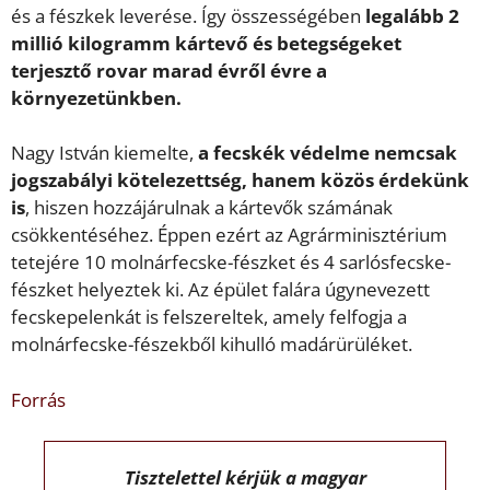
és a fészkek leverése. Így összességében
legalább 2
millió kilogramm kártevő és betegségeket
terjesztő rovar marad évről évre a
környezetünkben.
Nagy István kiemelte,
a fecskék védelme nemcsak
jogszabályi kötelezettség, hanem közös érdekünk
is
, hiszen hozzájárulnak a kártevők számának
csökkentéséhez. Éppen ezért az Agrárminisztérium
tetejére 10 molnárfecske-fészket és 4 sarlósfecske-
fészket helyeztek ki. Az épület falára úgynevezett
fecskepelenkát is felszereltek, amely felfogja a
molnárfecske-fészekből kihulló madárürüléket.
Forrás
Tisztelettel kérjük a magyar