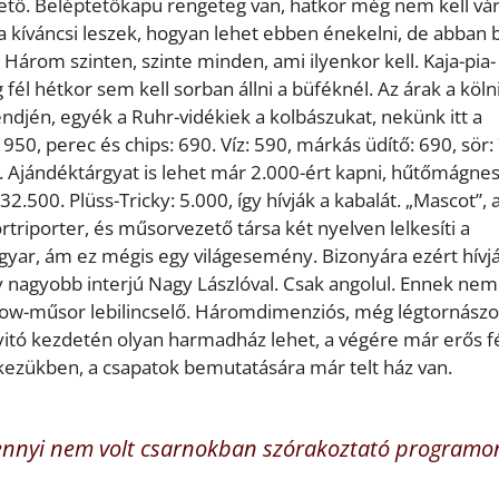
ető. Beléptetőkapu rengeteg van, hatkor még nem kell vár
a kíváncsi leszek, hogyan lehet ebben énekelni, de abban b
! Három szinten, szinte minden, ami ilyenkor kell. Kaja-pia-
fél hétkor sem kell sorban állni a büféknél. Az árak a köln
rendjén, egyék a Ruhr-vidékiek a kolbászukat, nekünk itt a
950, perec és chips: 690. Víz: 590, márkás üdítő: 690, sör:
. Ajándéktárgyat is lehet már 2.000-ért kapni, hűtőmágnes
 32.500. Plüss-Tricky: 5.000, így hívják a kabalát. „Mascot”,
rtriporter, és műsorvezető társa két nyelven lelkesíti a
gyar, ám ez mégis egy világesemény. Bizonyára ezért hívj
gy nagyobb interjú Nagy Lászlóval. Csak angolul. Ennek nem
show-műsor lebilincselő. Háromdimenziós, még légtornászo
gnyitó kezdetén olyan harmadház lehet, a végére már erős f
ezükben, a csapatok bemutatására már telt ház van.
nnyi nem volt csarnokban szórakoztató programo