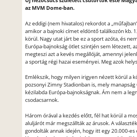
Új nézőcsúcs született csütörtök este Magy
az MVM Dome-ban.
Az eddigi (nem hivatalos) rekordot a „műfajba
amikor a bajnoki címet eldöntő találkozón kb.
körül. Nagy utat járt be ez a sport azóta, és 
Európa-bajnokság ötlet szintjén sem létezett, 
megteszi azt a kevés megállóját, amennyi jelenl
a sportág régi hazai eseményei. Meg azok helys
Emlékszik, hogy milyen irigyen nézett körül a 
pozsonyi Zimny Stadionban is, mely manapság On
kézilabda Európa-bajnokságnak. Ám nem a legn
csodacsarnok.
Három órával a kezdés előtt, fél hat körül a 
aluljárót már megszállták az árusok. A választ
gondolták annak idején, hogy itt egy 20.000-es c