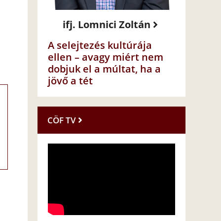
ifj. Lomnici Zoltán
A selejtezés kultúrája
ellen – avagy miért nem
dobjuk el a múltat, ha a
jövő a tét
CÖF TV