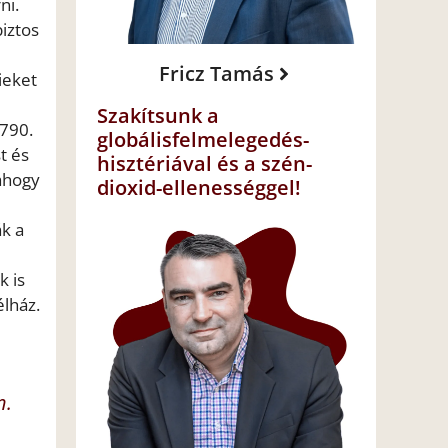
ni.
iztos
Fricz Tamás
ieket
Szakítsunk a
 790.
globálisfelmelegedés-
t és
hisztériával és a szén-
 ahogy
dioxid-ellenességgel!
ák a
k is
élház.
n.