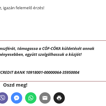
 igazán felemelő érzés!
ánszférát, támogassa a CÖF-CÖKA küldetését annak
ényesebben, együtt szolgálhassuk a közjót!
CREDIT BANK 10918001-00000064-35950004
Oszd meg!