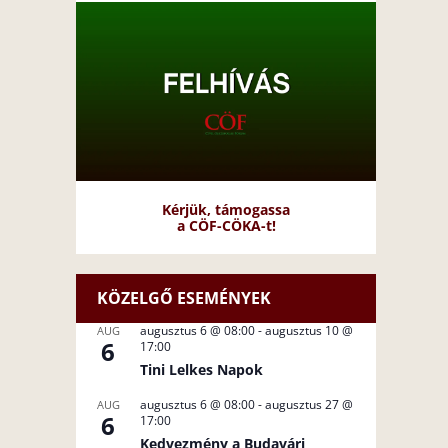
Kérjük, támogassa
a CÖF-CÖKA-t!
KÖZELGŐ ESEMÉNYEK
augusztus 6 @ 08:00
-
augusztus 10 @
AUG
6
17:00
Tini Lelkes Napok
augusztus 6 @ 08:00
-
augusztus 27 @
AUG
6
17:00
Kedvezmény a Budavári