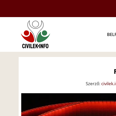
Kilépés
a
tartalomba
BEL
Szerző:
civilek.