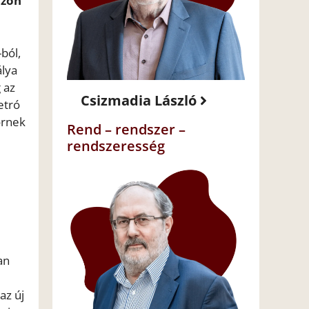
ozón
ból,
álya
 az
Csizmadia László
etró
örnek
Rend – rendszer –
rendszeresség
an
az új