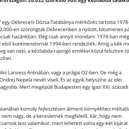
arországon: 20.022 szurkoló volt egy kézilabda találk
n” egy Debreceni Dózsa-Tatabánya mérkőzés tartotta 1978-
 12.000-en szorongtak Debrecenben a nyitott, bitumenes p
nemcsak hazánkban. Elég csak annyit mondani: 1978-ban még
az első kontinenstornát 1994-ben rendezték. Amíg a kék m
eg van neki, a kézilabda-rajongó emlékei közül felszínre t
zínei.
kölni Lanxess Arénában, vagy a prágai O2-ben. De még a
drej Nepela nevét viseli. És az egyik helyszíne az idei
agyobb. Mert megépült Budapesten egy igazi XXI. századi
mostanában komoly fejlesztésen átment környékhez méltatl
ék nem nagy, de a keresletnek megfelelő. Kár, hogy nem
sarnok lesz valamikor, mert lehetett volna egy-két kijárat 