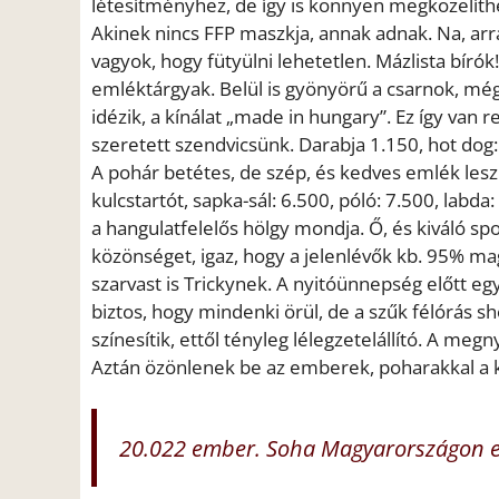
létesítményhez, de így is könnyen megközelíth
Akinek nincs FFP maszkja, annak adnak. Na, arr
vagyok, hogy fütyülni lehetetlen. Mázlista bírók
emléktárgyak. Belül is gyönyörű a csarnok, még 
idézik, a kínálat „made in hungary”. Ez így van 
szeretett szendvicsünk. Darabja 1.150, hot dog: 
A pohár betétes, de szép, és kedves emlék lesz
kulcstartót, sapka-sál: 6.500, póló: 7.500, labda:
a hangulatfelelős hölgy mondja. Ő, és kiváló spo
közönséget, igaz, hogy a jelenlévők kb. 95% ma
szarvast is Trickynek. A nyitóünnepség előtt e
biztos, hogy mindenki örül, de a szűk félórás 
színesítik, ettől tényleg lélegzetelállító. A me
Aztán özönlenek be az emberek, poharakkal a k
20.022 ember. Soha Magyarországon e