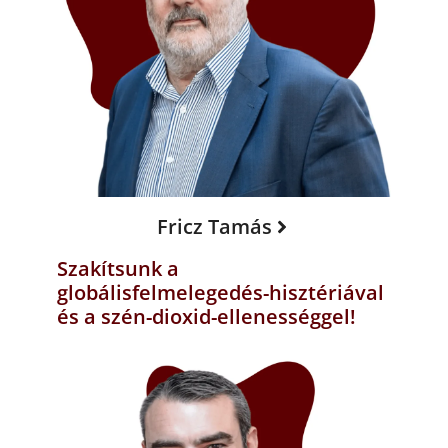
Fricz Tamás
Szakítsunk a
globálisfelmelegedés-hisztériával
és a szén-dioxid-ellenességgel!