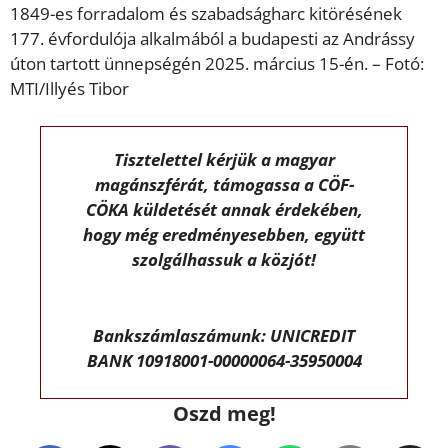
1849-es forradalom és szabadságharc kitörésének
177. évfordulója alkalmából a budapesti az Andrássy
úton tartott ünnepségén 2025. március 15-én. – Fotó:
MTI/Illyés Tibor
Tisztelettel kérjük a magyar
magánszférát, támogassa a CÖF-
CÖKA küldetését annak érdekében,
hogy még eredményesebben, együtt
szolgálhassuk a közjót!
Bankszámlaszámunk: UNICREDIT
BANK 10918001-00000064-35950004
Oszd meg!