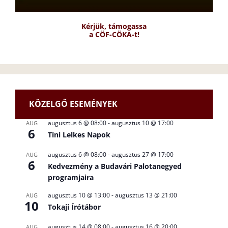
Kérjük, támogassa
a CÖF-CÖKA-t!
KÖZELGŐ ESEMÉNYEK
augusztus 6 @ 08:00
-
augusztus 10 @ 17:00
AUG
6
Tini Lelkes Napok
augusztus 6 @ 08:00
-
augusztus 27 @ 17:00
AUG
6
Kedvezmény a Budavári Palotanegyed
programjaira
augusztus 10 @ 13:00
-
augusztus 13 @ 21:00
AUG
10
Tokaji Írótábor
augusztus 14 @ 08:00
-
augusztus 16 @ 20:00
AUG