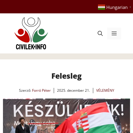
Kilépés
Hungarian
▼
a
tartalomba
Menü
Felesleg
Szerző:
Forró Péter
2025. december 21.
VÉLEMÉNY