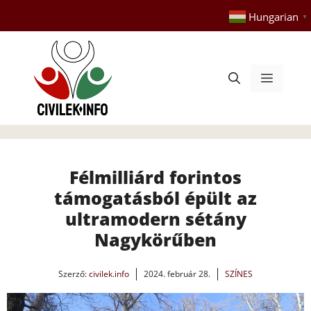
Kilépés
Hungarian
▼
a
tartalomba
Menü
Félmilliárd forintos
támogatásból épült az
ultramodern sétány
Nagykörűben
Szerző:
civilek.info
2024. február 28.
SZÍNES