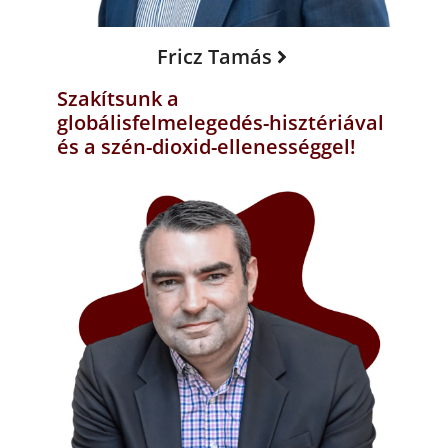
Fricz Tamás
Szakítsunk a
globálisfelmelegedés-hisztériával
és a szén-dioxid-ellenességgel!