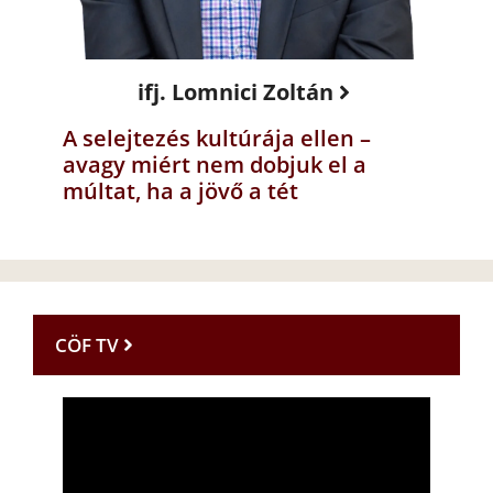
ifj. Lomnici Zoltán
A selejtezés kultúrája ellen –
avagy miért nem dobjuk el a
múltat, ha a jövő a tét
CÖF TV