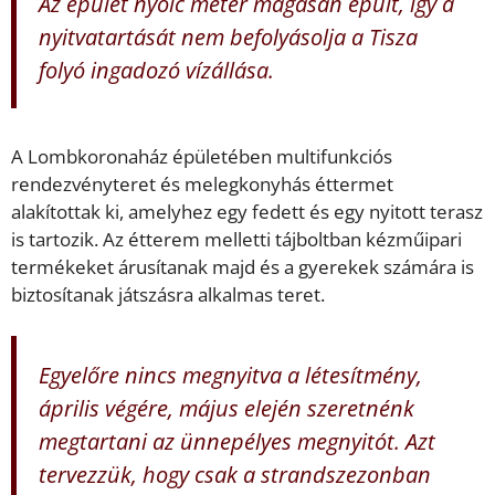
Az épület nyolc méter magasan épült, így a
nyitvatartását nem befolyásolja a Tisza
folyó ingadozó vízállása.
A Lombkoronaház épületében multifunkciós
rendezvényteret és melegkonyhás éttermet
alakítottak ki, amelyhez egy fedett és egy nyitott terasz
is tartozik. Az étterem melletti tájboltban kézműipari
termékeket árusítanak majd és a gyerekek számára is
biztosítanak játszásra alkalmas teret.
Egyelőre nincs megnyitva a létesítmény,
április végére, május elején szeretnénk
megtartani az ünnepélyes megnyitót. Azt
tervezzük, hogy csak a strandszezonban