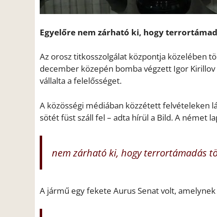
Egyelőre nem zárható ki, hogy terrortámad
Az orosz titkosszolgálat központja közelében t
december közepén bomba végzett Igor Kirillov 
vállalta a felelősséget.
A közösségi médiában közzétett felvételeken lá
sötét füst száll fel – adta hírül a Bild. A német l
nem zárható ki, hogy terrortámadás tö
A jármű egy fekete Aurus Senat volt, amelynek 