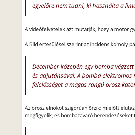
egyelőre nem tudni, ki használta a lim
A videófelvételek azt mutatják, hogy a motor gyu
A Bild értesülései szerint az incidens komoly p
December közepén egy bomba végzett Vl
és adjutánsával. A bomba elektromos rol
felelősséget a magas rangú orosz katon
Az orosz elnököt szigorúan őrzik: mielőtt elutaz
megfigyelik, és bombazavaró berendezéseket te