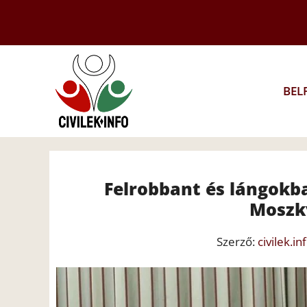
Kilépés
a
tartalomba
BEL
Felrobbant és lángokba
Moszk
Szerző:
civilek.in