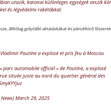
ban utazik, katonai különleges egységek veszik kör
el és légvédelmi rakétákkal.
ze, állítólag golyóálló aktatáskákat és páncéltörő lőszere
 Vladimir Poutine a explosé et pris feu à Moscou
parc automobile officiel » de Poutine, a explosé
rue située juste au nord du quartier général des
OSmyKYYjuz
_News)
March 29, 2025