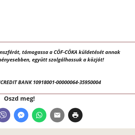
ánszférát, támogassa a CÖF-CÖKA küldetését annak
ényesebben, együtt szolgálhassuk a közjót!
CREDIT BANK 10918001-00000064-35950004
Oszd meg!