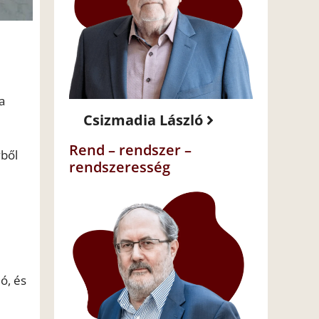
a
Csizmadia László
Rend – rendszer –
yből
rendszeresség
ó, és