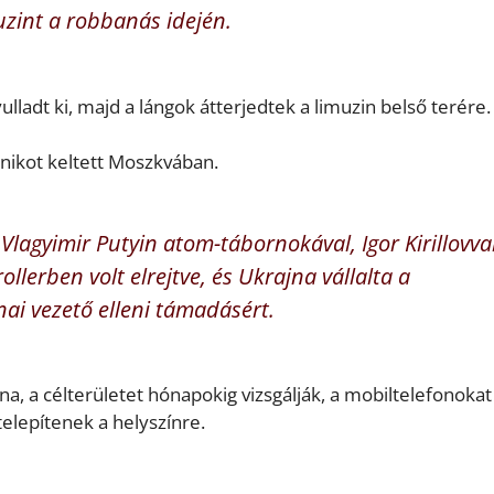
uzint a robbanás idején.
lladt ki, majd a lángok átterjedtek a limuzin belső terére.
ánikot keltett Moszkvában.
agyimir Putyin atom-tábornokával, Igor Kirillovva
lerben volt elrejtve, és Ukrajna vállalta a
ai vezető elleni támadásért.
na, a célterületet hónapokig vizsgálják, a mobiltelefonokat
lepítenek a helyszínre.