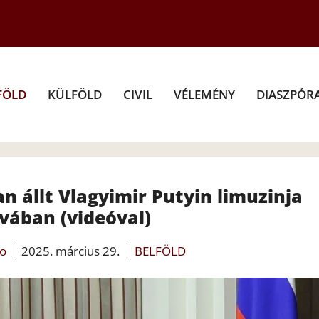
FÖLD
KÜLFÖLD
CIVIL
VÉLEMÉNY
DIASZPÓR
n állt Vlagyimir Putyin limuzinja
vában (videóval)
fo
2025. március 29.
BELFÖLD