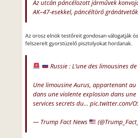
Az utcán páncélozott járművek konvojá
AK–47-esekkel, páncéltörő gránátvetőkk
Az orosz elnök testőreit gondosan válogatják öss
felszerelt gyorstüzelő pisztolyokat hordanak.
Russie : L’une des limousines de
Une limousine Aurus, appartenant au « 
dans une violente explosion dans une 
services secrets du…
pic.twitter.com/
— Trump Fact News
(@Trump_Fact