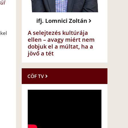
ül
ifj. Lomnici Zoltán
A selejtezés kultúrája
kkel
ellen – avagy miért nem
dobjuk el a múltat, ha a
jövő a tét
CÖF TV