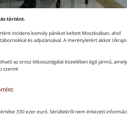
ás történt.
örtént incidens komoly pánikot keltett Moszkvában, ahol
tábornokkal és adjutánsával. A merényletért akkor Ukrajn
tható az orosz titkosszolgálat közelében égő jármű, amel
ap szerint
rtént.
értéke 330 ezer euró. Sérültekről nem érkezett informáci