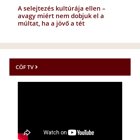
A selejtezés kultúrája ellen –
avagy miért nem dobjuk el a
múltat, ha a jövő a tét
CÖF TV