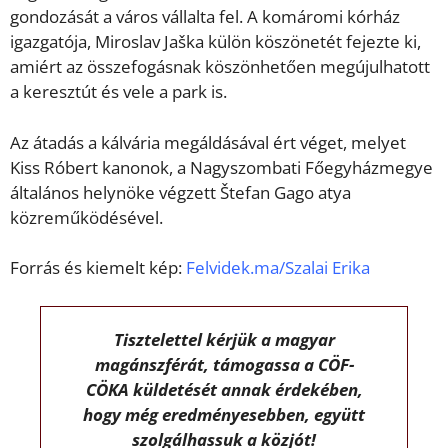
gondozását a város vállalta fel. A komáromi kórház
igazgatója, Miroslav Jaška külön köszönetét fejezte ki,
amiért az összefogásnak köszönhetően megújulhatott
a keresztút és vele a park is.
Az átadás a kálvária megáldásával ért véget, melyet
Kiss Róbert kanonok, a Nagyszombati Főegyházmegye
általános helynöke végzett Štefan Gago atya
közreműködésével.
Forrás és kiemelt kép:
Felvidek.ma/Szalai Erika
Tisztelettel kérjük a magyar
magánszférát, támogassa a CÖF-
CÖKA küldetését annak érdekében,
hogy még eredményesebben, együtt
szolgálhassuk a közjót!