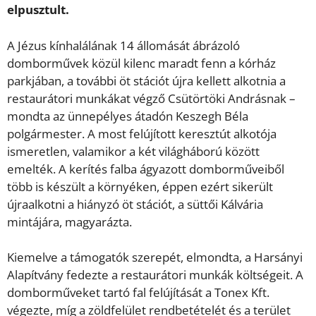
elpusztult.
A Jézus kínhalálának 14 állomását ábrázoló
domborművek közül kilenc maradt fenn a kórház
parkjában, a további öt stációt újra kellett alkotnia a
restaurátori munkákat végző Csütörtöki Andrásnak –
mondta az ünnepélyes átadón Keszegh Béla
polgármester. A most felújított keresztút alkotója
ismeretlen, valamikor a két világháború között
emelték. A kerítés falba ágyazott domborműveiből
több is készült a környéken, éppen ezért sikerült
újraalkotni a hiányzó öt stációt, a süttői Kálvária
mintájára, magyarázta.
Kiemelve a támogatók szerepét, elmondta, a Harsányi
Alapítvány fedezte a restaurátori munkák költségeit. A
domborműveket tartó fal felújítását a Tonex Kft.
végezte, míg a zöldfelület rendbetételét és a terület