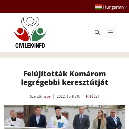
Kilépés
Hungarian
▼
a
tartalomba
Menü
Felújították Komárom
legrégebbi keresztútját
Szerző:
habe
2022. április 9.
HITÉLET