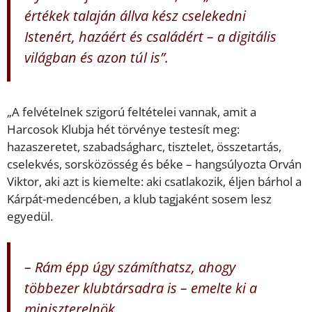
értékek talaján állva kész cselekedni
Istenért, hazáért és családért – a digitális
világban és azon túl is”.
„A felvételnek szigorú feltételei vannak, amit a
Harcosok Klubja hét törvénye testesít meg:
hazaszeretet, szabadságharc, tisztelet, összetartás,
cselekvés, sorsközösség és béke – hangsúlyozta Orván
Viktor, aki azt is kiemelte: aki csatlakozik, éljen bárhol a
Kárpát-medencében, a klub tagjaként sosem lesz
egyedül.
– Rám épp úgy számíthatsz, ahogy
többezer klubtársadra is – emelte ki a
miniszterelnök.