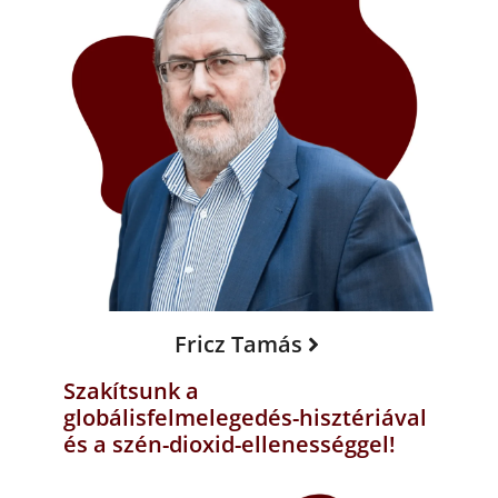
Fricz Tamás
Szakítsunk a
globálisfelmelegedés-hisztériával
és a szén-dioxid-ellenességgel!