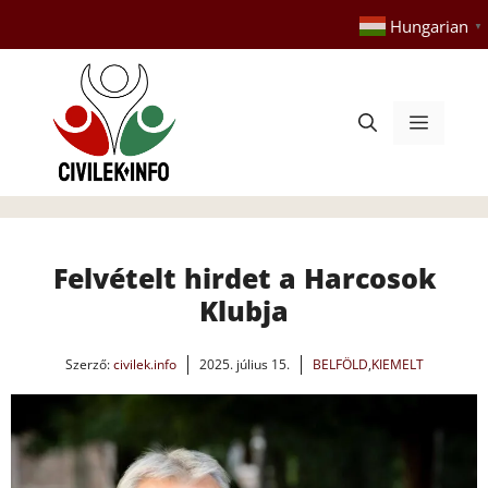
Kilépés
Hungarian
▼
a
tartalomba
Menü
Felvételt hirdet a Harcosok
Klubja
Szerző:
civilek.info
2025. július 15.
BELFÖLD
,
KIEMELT